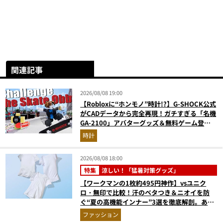
関連記事
2026/08/08 19:00
【Robloxに“ホンモノ”時計!?】G-SHOCK公式
がCADデータから完全再現！ガチすぎる「名機
GA-2100」アバターグッズ＆無料ゲーム登場
が見逃せない
時計
2026/08/08 18:00
特集
涼しい！「猛暑対策グッズ」
【ワークマンの1枚約495円神作】vsユニク
ロ・無印で比較！汗のベタつき＆ニオイを防
ぐ“夏の高機能インナー”3選を徹底解剖。あな
たに最適な1着は？
ファッション