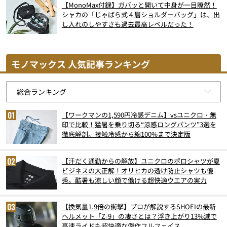
【MonoMax付録】ガバッと開いて中身が一目瞭然！
シャカの「じゃばら式４層ショルダーバッグ」は、出
し入れのしやすさも過去最高レベルだった！
モノマックス 人気記事ランキング
【ワークマンの1,590円冷感デニム】vsユニクロ・無
印で比較！猛暑を乗り切る“涼感ロングパンツ”3選を
徹底解剖。接触冷感から綿100%まで決定版
【汗だく通勤からの解放】ユニクロのポロシャツが夏
ビジネスの大正解！オリヒカの透け防止シャツも優
秀。酷暑も涼しい顔で働ける超快適ウエアの実力
【換気量1.9倍の衝撃】プロが解説するSHOEIの最新
ヘルメット「Z-9」の凄さとは？浮き上がり13%減で
高速ライドも超快適な傑作フルフェイス