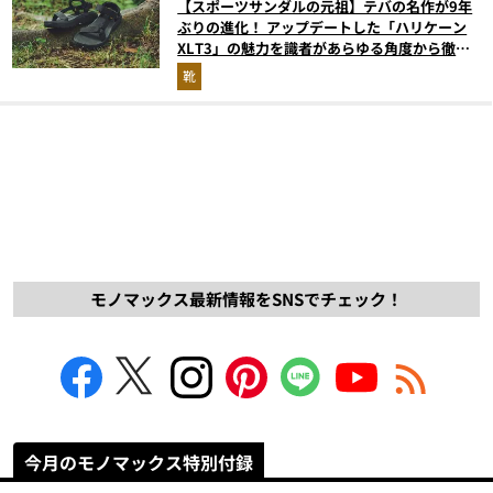
【スポーツサンダルの元祖】テバの名作が9年
ぶりの進化！ アップデートした「ハリケーン
XLT3」の魅力を識者があらゆる角度から徹底
解説！
靴
モノマックス最新情報をSNSでチェック！
今月のモノマックス特別付録