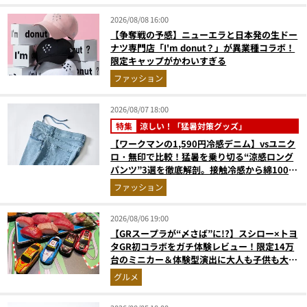
2026/08/08 16:00
【争奪戦の予感】ニューエラと日本発の生ドー
ナツ専門店「I'm donut？」が異業種コラボ！
限定キャップがかわいすぎる
ファッション
2026/08/07 18:00
特集
涼しい！「猛暑対策グッズ」
【ワークマンの1,590円冷感デニム】vsユニク
ロ・無印で比較！猛暑を乗り切る“涼感ロング
パンツ”3選を徹底解剖。接触冷感から綿100%
まで決定版
ファッション
2026/08/06 19:00
【GRスープラが“〆さば”に!?】スシロー×トヨ
タGR初コラボをガチ体験レビュー！限定14万
台のミニカー＆体験型演出に大人も子供も大興
奮間違いなし
グルメ