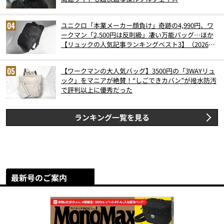
ユニクロ「本業メーカー顔負け」奇跡の4,990円、ワ
ークマン「2,500円は反則級」凄い万能バッグ…ほか
【リュックの人気記事ランキングベスト3】（2026年
6月版）
【ワークマンの大人気バッグ】3500円の「3WAYリュ
ック」をマニアが絶賛！“しごできカバン”が撥水防汚
で評判以上に優秀だった
ランキング一覧を見る
最新号のご案内