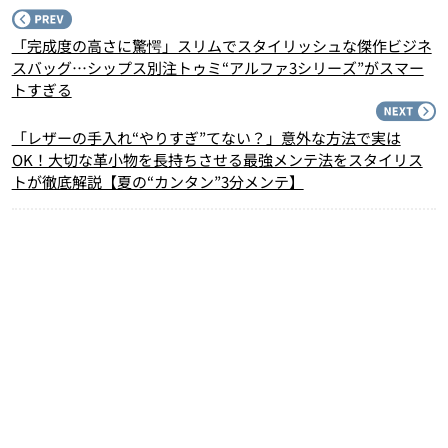
P
「完成度の高さに驚愕」スリムでスタイリッシュな傑作ビジネ
スバッグ…シップス別注トゥミ“アルファ3シリーズ”がスマー
トすぎる
N
「レザーの手入れ“やりすぎ”てない？」意外な方法で実は
OK！大切な革小物を長持ちさせる最強メンテ法をスタイリス
トが徹底解説【夏の“カンタン”3分メンテ】