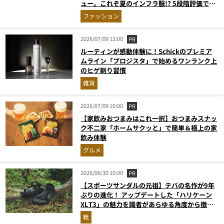
ュー。これぞ夏のインフラ服!? 5段階評価で採
点
ファッション
2026/07/09 12:00
PR
ルーティンが感動体験に！Schickのプレミア
ムライン「プロジスタ」で始めるワンランク上
のヒゲ剃り習慣
雑貨
2026/07/09 10:00
PR
【家飲みおつまみはこれ一択】おつまみスナッ
ク不二家「ホームサクッと」で簡単＆極上の家
飲み体験
グルメ
2026/06/30 10:00
PR
【スポーツサンダルの元祖】テバの名作が9年
ぶりの進化！ アップデートした「ハリケーン
XLT3」の魅力を識者があらゆる角度から徹底
解説！
靴