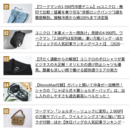
【ワークマンの1,590円冷感デニム】vsユニクロ・無
印で比較！猛暑を乗り切る“涼感ロングパンツ”3選を
徹底解剖。接触冷感から綿100%まで決定版
ユニクロ「本業メーカー顔負け」奇跡の4,990円、ワ
ークマン「2,500円は反則級」凄い万能バッグ…ほか
【リュックの人気記事ランキングベスト3】（2026年
6月版）
【汗だく通勤からの解放】ユニクロのポロシャツが夏
ビジネスの大正解！オリヒカの透け防止シャツも優
秀。酷暑も涼しい顔で働ける超快適ウエアの実力
【MonoMax付録】ガバッと開いて中身が一目瞭然！
シャカの「じゃばら式４層ショルダーバッグ」は、出
し入れのしやすさも過去最高レベルだった！
ワークマン「ショルダー⇔リュックに変形」2,900円
の万能サブバッグ、ワイルドシングス“水に強い”初コ
ラボ付録…ほか【休日バッグの人気記事ランキングベ
スト3】（2026年6月版）