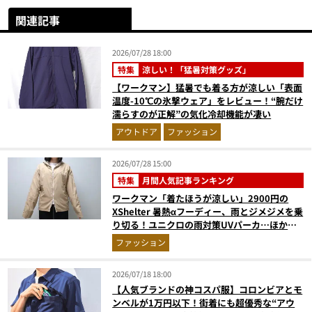
関連記事
2026/07/28 18:00
特集
涼しい！「猛暑対策グッズ」
【ワークマン】猛暑でも着る方が涼しい「表面
温度-10℃の氷撃ウェア」をレビュー！“腕だけ
濡らすのが正解”の気化冷却機能が凄い
アウトドア
ファッション
2026/07/28 15:00
特集
月間人気記事ランキング
ワークマン「着たほうが涼しい」2900円の
XShelter 暑熱αフーディー、雨とジメジメを乗
り切る！ユニクロの雨対策UVパーカ…ほか
【アウターの人気記事ランキングベスト3】
ファッション
（2026年6月版）
2026/07/18 18:00
【人気ブランドの神コスパ服】コロンビアとモ
ンベルが1万円以下！街着にも超優秀な“アウ