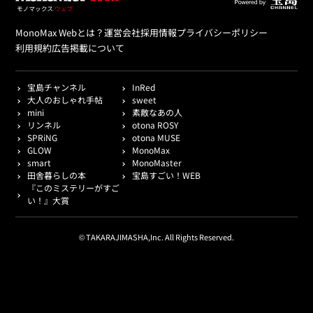
MonoMax Webとは？
運営会社
採用情報
プライバシーポリシー
利用規約
広告掲載について
宝島チャンネル
InRed
大人のおしゃれ手帖
sweet
mini
素敵なあの人
リンネル
otona ROSY
SPRiNG
otona MUSE
GLOW
MonoMax
smart
MonoMaster
田舎暮らしの本
宝島すごい！WEB
『このミステリーがすご
い！』大賞
© TAKARAJIMASHA,Inc. All Rights Reserved.