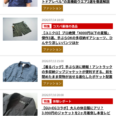
トドアレベル”の高機能ウエア2選を徹底解説
ファッション
2026/07/14 18:00
特集
コスパ最強の逸品
【ユニクロ】プロ絶賛「4000円以下の夏服」
傑作3選。手ぶらOKの多収納ギアショーツ、ひ
んやり涼しいパンツほか
ファッション
2026/07/13 15:00
【着るバッグ】手ぶら派に朗報！アントラック
の多収納ジップジャケットが便利すぎる。前を
閉めたまま荷物が出せる進化したポケット配置
ファッション
2026/07/10 20:00
特集
体験レポート
【GU×EGコラボ】大人の休日服にアリ？
3,990円のジャケットを2ヶ月着倒し本音レビ