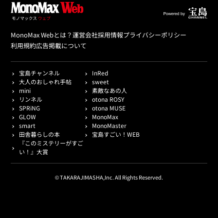
MonoMax Webとは？
運営会社
採用情報
プライバシーポリシー
利用規約
広告掲載について
宝島チャンネル
InRed
大人のおしゃれ手帖
sweet
mini
素敵なあの人
リンネル
otona ROSY
SPRiNG
otona MUSE
GLOW
MonoMax
smart
MonoMaster
田舎暮らしの本
宝島すごい！WEB
『このミステリーがすご
い！』大賞
© TAKARAJIMASHA,Inc. All Rights Reserved.