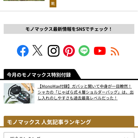
解説！
靴
モノマックス最新情報をSNSでチェック！
今月のモノマックス特別付録
【MonoMax付録】ガバッと開いて中身が一目瞭然！
シャカの「じゃばら式４層ショルダーバッグ」は、出
し入れのしやすさも過去最高レベルだった！
モノマックス 人気記事ランキング