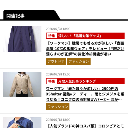
関連記事
2026/07/28 18:00
特集
涼しい！「猛暑対策グッズ」
【ワークマン】猛暑でも着る方が涼しい「表面
温度-10℃の氷撃ウェア」をレビュー！“腕だけ
濡らすのが正解”の気化冷却機能が凄い
アウトドア
ファッション
2026/07/28 15:00
特集
月間人気記事ランキング
ワークマン「着たほうが涼しい」2900円の
XShelter 暑熱αフーディー、雨とジメジメを乗
り切る！ユニクロの雨対策UVパーカ…ほか
【アウターの人気記事ランキングベスト3】
ファッション
（2026年6月版）
2026/07/18 18:00
【人気ブランドの神コスパ服】コロンビアとモ