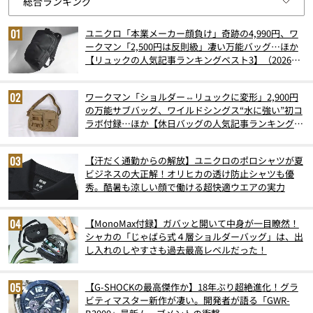
ユニクロ「本業メーカー顔負け」奇跡の4,990円、ワ
ークマン「2,500円は反則級」凄い万能バッグ…ほか
【リュックの人気記事ランキングベスト3】（2026年
6月版）
ワークマン「ショルダー⇔リュックに変形」2,900円
の万能サブバッグ、ワイルドシングス“水に強い”初コ
ラボ付録…ほか【休日バッグの人気記事ランキングベ
スト3】（2026年6月版）
【汗だく通勤からの解放】ユニクロのポロシャツが夏
ビジネスの大正解！オリヒカの透け防止シャツも優
秀。酷暑も涼しい顔で働ける超快適ウエアの実力
【MonoMax付録】ガバッと開いて中身が一目瞭然！
シャカの「じゃばら式４層ショルダーバッグ」は、出
し入れのしやすさも過去最高レベルだった！
【G-SHOCKの最高傑作か】18年ぶり超絶進化！グラ
ビティマスター新作が凄い。開発者が語る「GWR-