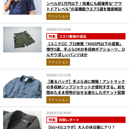
ンベルが1万円以下！街着にも超優秀な“アウ
トドアレベル”の高機能ウエア2選を徹底解説
ファッション
2026/07/14 18:00
特集
コスパ最強の逸品
【ユニクロ】プロ絶賛「4000円以下の夏服」
傑作3選。手ぶらOKの多収納ギアショーツ、ひ
んやり涼しいパンツほか
ファッション
2026/07/13 15:00
【着るバッグ】手ぶら派に朗報！アントラック
の多収納ジップジャケットが便利すぎる。前を
閉めたまま荷物が出せる進化したポケット配置
ファッション
2026/07/10 20:00
特集
体験レポート
【GU×EGコラボ】大人の休日服にアリ？