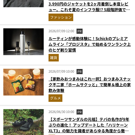
3,990円のジャケットを2ヶ月着倒し本音レビ
ュー。これぞ夏のインフラ服!? 5段階評価で採
点
ファッション
2026/07/09 12:00
PR
ルーティンが感動体験に！Schickのプレミア
ムライン「プロジスタ」で始めるワンランク上
のヒゲ剃り習慣
雑貨
2026/07/09 10:00
PR
【家飲みおつまみはこれ一択】おつまみスナッ
ク不二家「ホームサクッと」で簡単＆極上の家
飲み体験
グルメ
2026/06/30 10:00
PR
【スポーツサンダルの元祖】テバの名作が9年
ぶりの進化！ アップデートした「ハリケーン
XLT3」の魅力を識者があらゆる角度から徹底