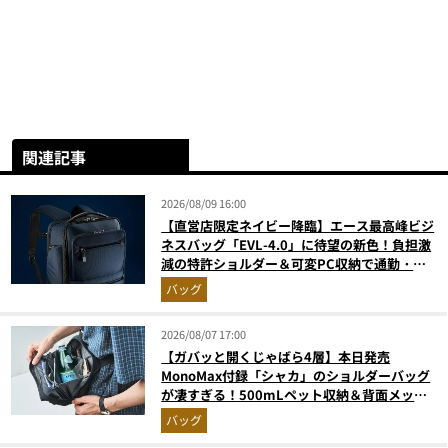
関連記事
2026/08/09 16:00
【直営店限定ネイビー降臨】エース最高峰ビジ
ネスバッグ「EVL-4.0」に待望の新色！負担激
減の特許ショルダー＆可変PC収納で通勤・出
張が無敵に
バッグ
2026/08/07 17:00
【ガバッと開くじゃばら4層】本日発売
MonoMax付録「シャカ」のショルダーバッグ
が凄すぎる！500mLペット収納＆背面メッシ
ュでベタつかない
バッグ