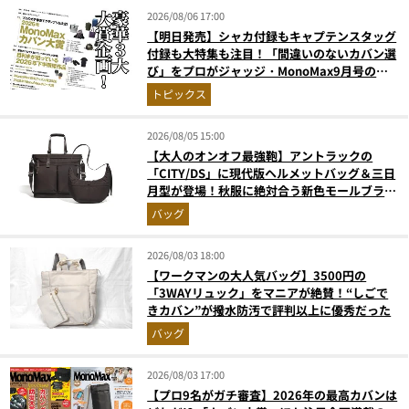
2026/08/06 17:00
【明日発売】シャカ付録もキャプテンスタッグ
付録も大特集も注目！「間違いのないカバン選
び」をプロがジャッジ・MonoMax9月号の目
次を公開
トピックス
2026/08/05 15:00
【大人のオンオフ最強鞄】アントラックの
「CITY/DS」に現代版ヘルメットバッグ＆三日
月型が登場！秋服に絶対合う新色モールブラウ
ンが傑作
バッグ
2026/08/03 18:00
【ワークマンの大人気バッグ】3500円の
「3WAYリュック」をマニアが絶賛！“しごで
きカバン”が撥水防汚で評判以上に優秀だった
バッグ
2026/08/03 17:00
【プロ9名がガチ審査】2026年の最高カバンは