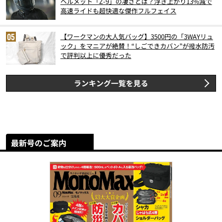
ヘルメット「Z-9」の凄さとは？浮き上がり13%減で
高速ライドも超快適な傑作フルフェイス
【ワークマンの大人気バッグ】3500円の「3WAYリュ
ック」をマニアが絶賛！“しごできカバン”が撥水防汚
で評判以上に優秀だった
ランキング一覧を見る
最新号のご案内