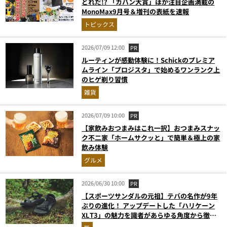
どれだ!? 「カバン大賞」ほか注目企画満載の
MonoMax9月号＆増刊の表紙を速報
トピックス
2026/07/09 12:00
PR
ルーティンが感動体験に！Schickのプレミア
ムライン「プロジスタ」で始めるワンランク上
のヒゲ剃り習慣
雑貨
2026/07/09 10:00
PR
【家飲みおつまみはこれ一択】おつまみスナッ
ク不二家「ホームサクッと」で簡単＆極上の家
飲み体験
グルメ
2026/06/30 10:00
PR
【スポーツサンダルの元祖】テバの名作が9年
ぶりの進化！ アップデートした「ハリケーン
XLT3」の魅力を識者があらゆる角度から徹底
解説！