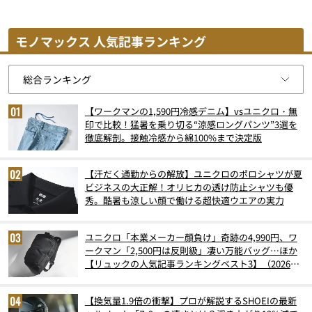
モノマックス 人気記事ランキング
【ワークマンの1,590円冷感デニム】vsユニクロ・無
印で比較！猛暑を乗り切る“涼感ロングパンツ”3選を
徹底解剖。接触冷感から綿100%まで決定版
【汗だく通勤からの解放】ユニクロのポロシャツが夏
ビジネスの大正解！オリヒカの透け防止シャツも優
秀。酷暑も涼しい顔で働ける超快適ウエアの実力
ユニクロ「本業メーカー顔負け」奇跡の4,990円、ワ
ークマン「2,500円は反則級」凄い万能バッグ…ほか
【リュックの人気記事ランキングベスト3】（2026年
6月版）
【換気量1.9倍の衝撃】プロが解説するSHOEIの最新