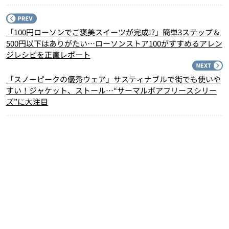
P
「100円ローソンでご褒美スイーツが完成!?」簡単3ステップ＆
500円以下はありがたい…ローソンストア100がすすめるアレン
ジレシピを正直レポート
N
「スノーピークの優秀ウェア」サスティナブルで街でも使いや
すい！ジャケット、ストール…“サーマルボアフリースシリー
ズ”に大注目