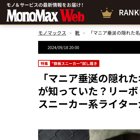
RANK
モノマックス
靴
2024/09/18 20:00
特集
"鉄板スニーカー"試し履き
「マニア垂涎の隠れた
が知っていた？リーボ
スニーカー系ライター