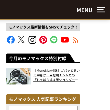
MENU
モノマックス最新情報をSNSでチェック！
今月のモノマックス特別付録
【MonoMax付録】ガバッと開い
て中身が一目瞭然！シャカの
「じゃばら式４層ショルダーバ
ッグ」は、出し入れのしやすさ
も過去最高レベルだった！
モノマックス 人気記事ランキング