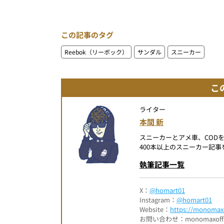
この記事のタグ
Reebok（リーボック）
サンダル
スニーカー
こ
ライター
本間 新
スニーカーとアメ車、COD
400本以上のスニーカー記
執筆記事一覧
X：
@homart01
Instagram：
@homart01
Website：
https://monomax.
お問い合わせ：monomaxofficia