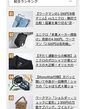
【ワークマンの1,590円冷感
デニム】vsユニクロ・無印で
比較！猛暑を乗り切る“涼感
ロングパンツ”3選を徹底解
剖。接触冷感から綿100%ま
ユニクロ「本業メーカー顔負
で決定版
け」奇跡の4,990円、ワーク
マン「2,500円は反則級」凄
い万能バッグ…ほか【リュッ
クの人気記事ランキングベス
【汗だく通勤からの解放】ユ
ト3】（2026年6月版）
ニクロのポロシャツが夏ビジ
ネスの大正解！オリヒカの透
け防止シャツも優秀。酷暑も
涼しい顔で働ける超快適ウエ
【MonoMax付録】ガバッと
アの実力
開いて中身が一目瞭然！シャ
カの「じゃばら式４層ショル
ダーバッグ」は、出し入れの
しやすさも過去最高レベルだ
ワークマン「ショルダー⇔リ
った！
ュックに変形」2,900円の万
能サブバッグ、ワイルドシン