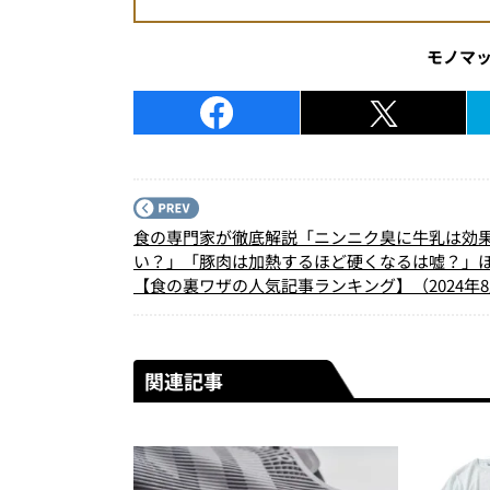
モノマ
食の専門家が徹底解説「ニンニク臭に牛乳は効
い？」「豚肉は加熱するほど硬くなるは嘘？」
【食の裏ワザの人気記事ランキング】（2024年
関連記事