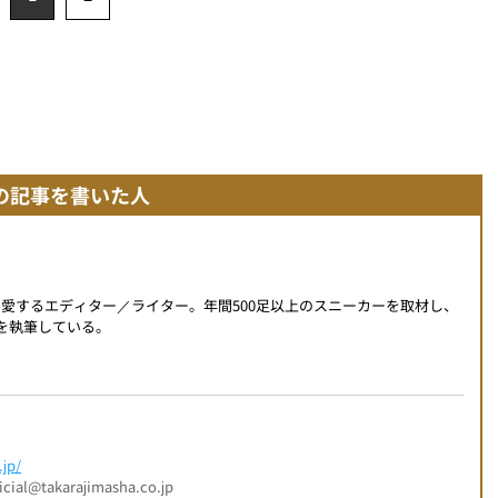
の記事を書いた人
を愛するエディター／ライター。年間500足以上のスニーカーを取材し、
事を執筆している。
jp/
l@takarajimasha.co.jp