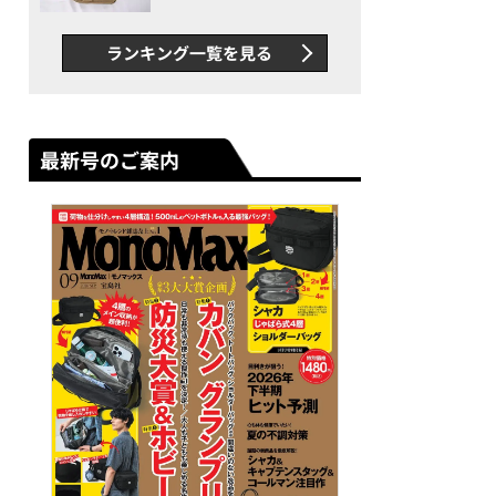
グス“水に強い”初コラボ付
録…ほか【休日バッグの人気
ランキング一覧を見る
記事ランキングベスト3】
（2026年6月版）
最新号のご案内