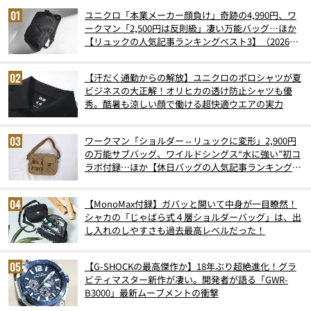
ユニクロ「本業メーカー顔負け」奇跡の4,990円、ワ
ークマン「2,500円は反則級」凄い万能バッグ…ほか
【リュックの人気記事ランキングベスト3】（2026年
6月版）
【汗だく通勤からの解放】ユニクロのポロシャツが夏
ビジネスの大正解！オリヒカの透け防止シャツも優
秀。酷暑も涼しい顔で働ける超快適ウエアの実力
ワークマン「ショルダー⇔リュックに変形」2,900円
の万能サブバッグ、ワイルドシングス“水に強い”初コ
ラボ付録…ほか【休日バッグの人気記事ランキングベ
スト3】（2026年6月版）
【MonoMax付録】ガバッと開いて中身が一目瞭然！
シャカの「じゃばら式４層ショルダーバッグ」は、出
し入れのしやすさも過去最高レベルだった！
【G-SHOCKの最高傑作か】18年ぶり超絶進化！グラ
ビティマスター新作が凄い。開発者が語る「GWR-
B3000」最新ムーブメントの衝撃