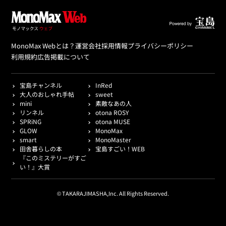
MonoMax Webとは？
運営会社
採用情報
プライバシーポリシー
利用規約
広告掲載について
宝島チャンネル
InRed
大人のおしゃれ手帖
sweet
mini
素敵なあの人
リンネル
otona ROSY
SPRiNG
otona MUSE
GLOW
MonoMax
smart
MonoMaster
田舎暮らしの本
宝島すごい！WEB
『このミステリーがすご
い！』大賞
© TAKARAJIMASHA,Inc. All Rights Reserved.