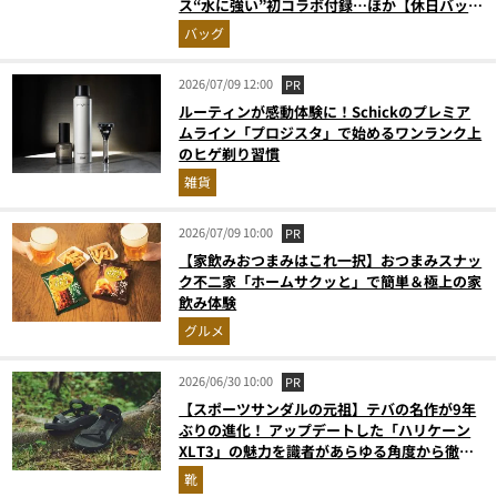
ス“水に強い”初コラボ付録…ほか【休日バッグ
の人気記事ランキングベスト3】（2026年6月
バッグ
版）
2026/07/09 12:00
PR
ルーティンが感動体験に！Schickのプレミア
ムライン「プロジスタ」で始めるワンランク上
のヒゲ剃り習慣
雑貨
2026/07/09 10:00
PR
【家飲みおつまみはこれ一択】おつまみスナッ
ク不二家「ホームサクッと」で簡単＆極上の家
飲み体験
グルメ
2026/06/30 10:00
PR
【スポーツサンダルの元祖】テバの名作が9年
ぶりの進化！ アップデートした「ハリケーン
XLT3」の魅力を識者があらゆる角度から徹底
解説！
靴