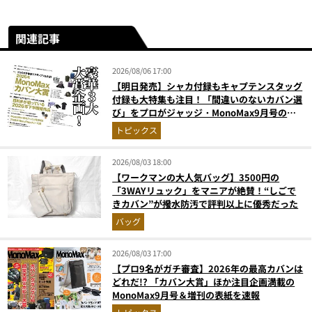
関連記事
2026/08/06 17:00
【明日発売】シャカ付録もキャプテンスタッグ
付録も大特集も注目！「間違いのないカバン選
び」をプロがジャッジ・MonoMax9月号の目
次を公開
トピックス
2026/08/03 18:00
【ワークマンの大人気バッグ】3500円の
「3WAYリュック」をマニアが絶賛！“しごで
きカバン”が撥水防汚で評判以上に優秀だった
バッグ
2026/08/03 17:00
【プロ9名がガチ審査】2026年の最高カバンは
どれだ!? 「カバン大賞」ほか注目企画満載の
MonoMax9月号＆増刊の表紙を速報