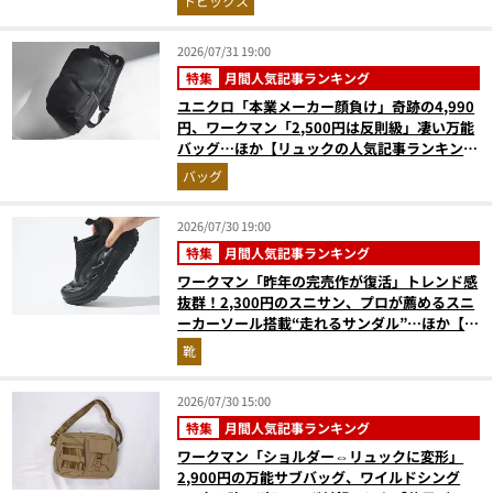
トピックス
2026/07/31 19:00
特集
月間人気記事ランキング
ユニクロ「本業メーカー顔負け」奇跡の4,990
円、ワークマン「2,500円は反則級」凄い万能
バッグ…ほか【リュックの人気記事ランキング
ベスト3】（2026年6月版）
バッグ
2026/07/30 19:00
特集
月間人気記事ランキング
ワークマン「昨年の完売作が復活」トレンド感
抜群！2,300円のスニサン、プロが薦めるスニ
ーカーソール搭載“走れるサンダル”…ほか【夏
シューズの人気記事ランキングベスト3】
靴
（2026年6月版）
2026/07/30 15:00
特集
月間人気記事ランキング
ワークマン「ショルダー⇔リュックに変形」
2,900円の万能サブバッグ、ワイルドシング