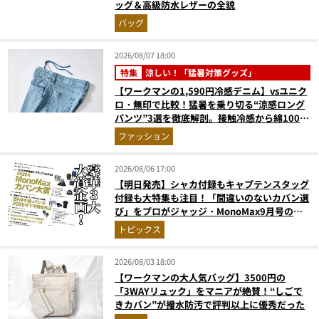
ッグ＆高級防水レザーの全貌
バッグ
2026/08/07 18:00
特集
涼しい！「猛暑対策グッズ」
【ワークマンの1,590円冷感デニム】vsユニク
ロ・無印で比較！猛暑を乗り切る“涼感ロング
パンツ”3選を徹底解剖。接触冷感から綿100%
まで決定版
ファッション
2026/08/06 17:00
【明日発売】シャカ付録もキャプテンスタッグ
付録も大特集も注目！「間違いのないカバン選
び」をプロがジャッジ・MonoMax9月号の目
次を公開
トピックス
2026/08/03 18:00
【ワークマンの大人気バッグ】3500円の
「3WAYリュック」をマニアが絶賛！“しごで
きカバン”が撥水防汚で評判以上に優秀だった