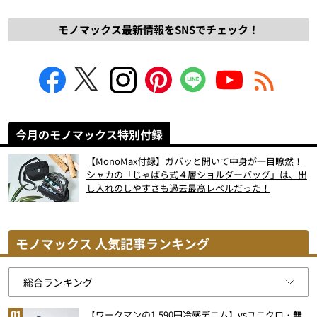
モノマックス最新情報をSNSでチェック！
今月のモノマックス特別付録
【MonoMax付録】ガバッと開いて中身が一目瞭然！
シャカの「じゃばら式４層ショルダーバッグ」は、出
し入れのしやすさも過去最高レベルだった！
モノマックス 人気記事ランキング
【ワークマンの1,590円冷感デニム】vsユニクロ・無