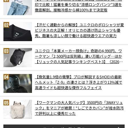
印で比較！猛暑を乗り切る“涼感ロングパンツ”3選を
徹底解剖。接触冷感から綿100%まで決定版
【汗だく通勤からの解放】ユニクロのポロシャツが夏
ビジネスの大正解！オリヒカの透け防止シャツも優
秀。酷暑も涼しい顔で働ける超快適ウエアの実力
ユニクロ「本業メーカー顔負け」奇跡の4,990円、ワ
ークマン「2,500円は反則級」凄い万能バッグ…ほか
【リュックの人気記事ランキングベスト3】（2026年
6月版）
【換気量1.9倍の衝撃】プロが解説するSHOEIの最新
ヘルメット「Z-9」の凄さとは？浮き上がり13%減で
高速ライドも超快適な傑作フルフェイス
【ワークマンの大人気バッグ】3500円の「3WAYリュ
ック」をマニアが絶賛！“しごできカバン”が撥水防汚
で評判以上に優秀だった