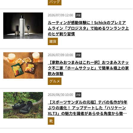
バッグ
2026/07/09 12:00
PR
ルーティンが感動体験に！Schickのプレミア
ムライン「プロジスタ」で始めるワンランク上
のヒゲ剃り習慣
雑貨
2026/07/09 10:00
PR
【家飲みおつまみはこれ一択】おつまみスナッ
ク不二家「ホームサクッと」で簡単＆極上の家
飲み体験
グルメ
2026/06/30 10:00
PR
【スポーツサンダルの元祖】テバの名作が9年
ぶりの進化！ アップデートした「ハリケーン
XLT3」の魅力を識者があらゆる角度から徹底
解説！
靴