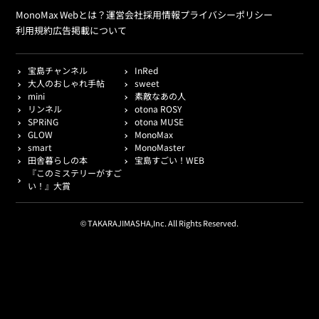
MonoMax Webとは？
運営会社
採用情報
プライバシーポリシー
利用規約
広告掲載について
宝島チャンネル
InRed
大人のおしゃれ手帖
sweet
mini
素敵なあの人
リンネル
otona ROSY
SPRiNG
otona MUSE
GLOW
MonoMax
smart
MonoMaster
田舎暮らしの本
宝島すごい！WEB
『このミステリーがすご
い！』大賞
© TAKARAJIMASHA,Inc. All Rights Reserved.