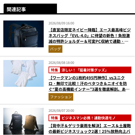
関連記事
2026/08/09 16:00
【直営店限定ネイビー降臨】エース最高峰ビジ
ネスバッグ「EVL-4.0」に待望の新色！負担激
減の特許ショルダー＆可変PC収納で通勤・出
張が無敵に
バッグ
2026/08/08 18:00
特集
涼しい！「猛暑対策グッズ」
【ワークマンの1枚約495円神作】vsユニク
ロ・無印で比較！汗のベタつき＆ニオイを防
ぐ“夏の高機能インナー”3選を徹底解剖。あな
たに最適な1着は？
ファッション
2026/08/07 20:00
特集
ビジネスマン必携！通勤快適モノ
【背中汗＆ゲリラ豪雨を解決】エース＆土屋鞄
の最新ビジネスリュック2選！25%放熱向上バ