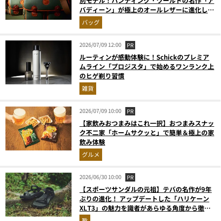
別モデル！ハンティング・ワールドの名作「ア
バディーン」が極上のオールレザーに進化して
登場
バッグ
2026/07/09 12:00
PR
ルーティンが感動体験に！Schickのプレミア
ムライン「プロジスタ」で始めるワンランク上
のヒゲ剃り習慣
雑貨
2026/07/09 10:00
PR
【家飲みおつまみはこれ一択】おつまみスナッ
ク不二家「ホームサクッと」で簡単＆極上の家
飲み体験
グルメ
2026/06/30 10:00
PR
【スポーツサンダルの元祖】テバの名作が9年
ぶりの進化！ アップデートした「ハリケーン
XLT3」の魅力を識者があらゆる角度から徹底
解説！
靴