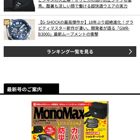
秀。酷暑も涼しい顔で働ける超快適ウエアの実力
【G-SHOCKの最高傑作か】18年ぶり超絶進化！グラ
ビティマスター新作が凄い。開発者が語る「GWR-
B3000」最新ムーブメントの衝撃
ランキング一覧を見る
最新号のご案内