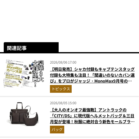
関連記事
2026/08/06 17:00
【明日発売】シャカ付録もキャプテンスタッグ
付録も大特集も注目！「間違いのないカバン選
び」をプロがジャッジ・MonoMax9月号の目
次を公開
トピックス
2026/08/05 15:00
【大人のオンオフ最強鞄】アントラックの
「CITY/DS」に現代版ヘルメットバッグ＆三日
月型が登場！秋服に絶対合う新色モールブラウ
ンが傑作
バッグ