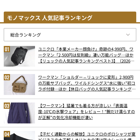
モノマックス 人気記事ランキング
ユニクロ「本業メーカー顔負け」奇跡の4,990円、ワ
ークマン「2,500円は反則級」凄い万能バッグ…ほか
【リュックの人気記事ランキングベスト3】（2026年
6月版）
ワークマン「ショルダー⇔リュックに変形」2,900円
の万能サブバッグ、ワイルドシングス“水に強い”初コ
ラボ付録…ほか【休日バッグの人気記事ランキングベ
スト3】（2026年6月版）
【ワークマン】猛暑でも着る方が涼しい「表面温
度-10℃の氷撃ウェア」をレビュー！“腕だけ濡らすの
が正解”の気化冷却機能が凄い
【汗だく通勤からの解放】ユニクロのポロシャツが夏
ビジネスの大正解！オリヒカの透け防止シャツも優