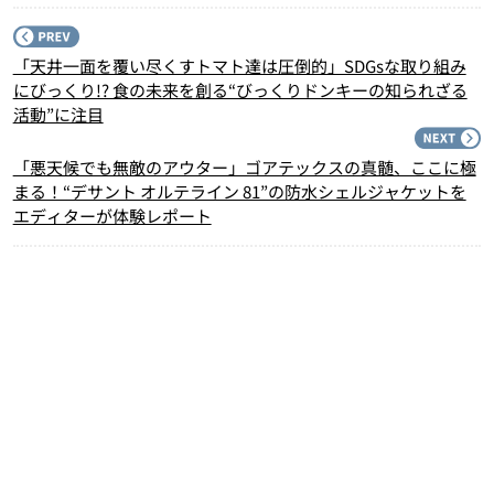
P
「天井一面を覆い尽くすトマト達は圧倒的」SDGsな取り組み
にびっくり!? 食の未来を創る“びっくりドンキーの知られざる
活動”に注目
N
「悪天候でも無敵のアウター」ゴアテックスの真髄、ここに極
まる！“デサント オルテライン 81”の防水シェルジャケットを
エディターが体験レポート