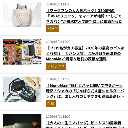
2026/08/03 18:00
【ワークマンの大人気バッグ】3500円の
「3WAYリュック」をマニアが絶賛！“しごで
きカバン”が撥水防汚で評判以上に優秀だった
バッグ
2026/08/03 17:00
【プロ9名がガチ審査】2026年の最高カバンは
どれだ!? 「カバン大賞」ほか注目企画満載の
MonoMax9月号＆増刊の表紙を速報
トピックス
2026/08/01 17:00
【MonoMax付録】ガバッと開いて中身が一目
瞭然！シャカの「じゃばら式４層ショルダーバ
ッグ」は、出し入れのしやすさも過去最高レベ
ルだった！
付録
2026/08/01 16:00
【大人の一生モノバッグ】ビームス50周年特