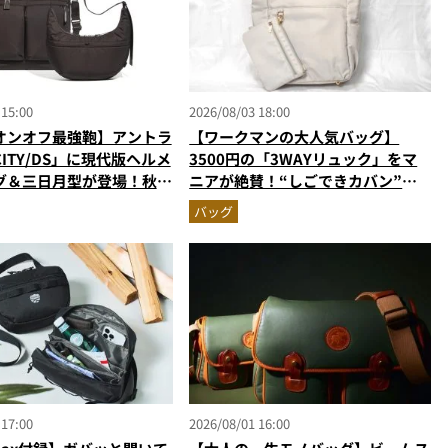
 15:00
2026/08/03 18:00
オンオフ最強鞄】アントラ
【ワークマンの大人気バッグ】
ITY/DS」に現代版ヘルメ
3500円の「3WAYリュック」をマ
グ＆三日月型が登場！秋服
ニアが絶賛！“しごできカバン”が
う新色モールブラウンが傑
撥水防汚で評判以上に優秀だった
バッグ
 17:00
2026/08/01 16:00