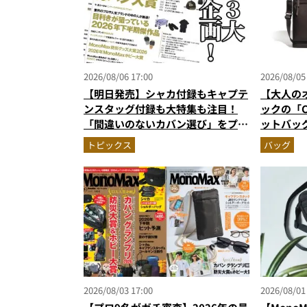
2026/08/06 17:00
2026/08/05
【明日発売】シャカ付録もキャプテ
【大人の
ンスタッグ付録も大特集も注目！
ックの「C
「間違いのないカバン選び」をプロ
ットバッ
がジャッジ・MonoMax9月号の目
に絶対合
トピックス
バッグ
次を公開
作
2026/08/03 17:00
2026/08/01