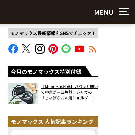
MENU
モノマックス最新情報をSNSでチェック！
今月のモノマックス特別付録
【MonoMax付録】ガバッと開い
て中身が一目瞭然！シャカの
「じゃばら式４層ショルダーバ
ッグ」は、出し入れのしやすさ
も過去最高レベルだった！
モノマックス 人気記事ランキング