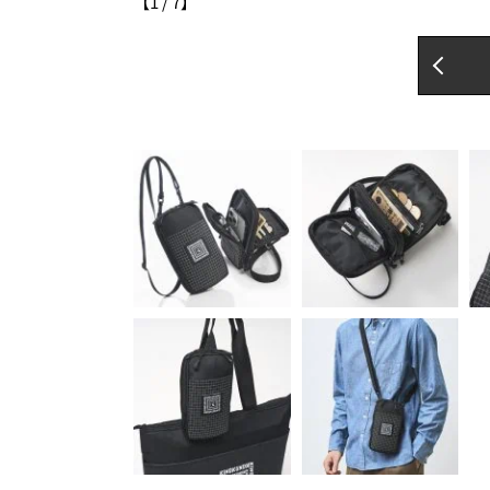
【
1
/
7
】