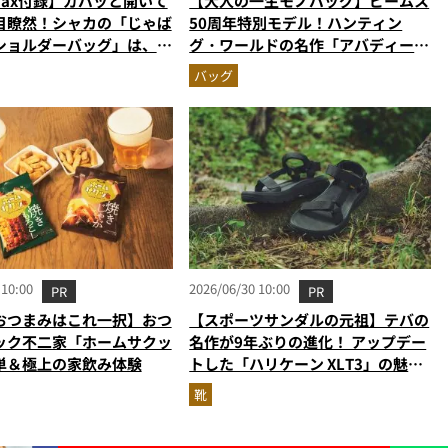
Max付録】ガバッと開いて
【大人の一生モノバッグ】ビームス
目瞭然！シャカの「じゃば
50周年特別モデル！ハンティン
ショルダーバッグ」は、出
グ・ワールドの名作「アバディー
しやすさも過去最高レベル
ン」が極上のオールレザーに進化し
バッグ
て登場
 10:00
2026/06/30 10:00
PR
PR
おつまみはこれ一択】おつ
【スポーツサンダルの元祖】テバの
ック不二家「ホームサクッ
名作が9年ぶりの進化！ アップデー
単＆極上の家飲み体験
トした「ハリケーン XLT3」の魅力
を識者があらゆる角度から徹底解
靴
説！