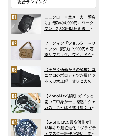
ユニクロ「本業メーカー顔負
け」奇跡の4,990円、ワーク
マン「2,500円は反則級」凄
い万能バッグ…ほか【リュッ
クの人気記事ランキングベス
ワークマン「ショルダー⇔リ
ト3】（2026年6月版）
ュックに変形」2,900円の万
能サブバッグ、ワイルドシン
グス“水に強い”初コラボ付
録…ほか【休日バッグの人気
【汗だく通勤からの解放】ユ
記事ランキングベスト3】
ニクロのポロシャツが夏ビジ
（2026年6月版）
ネスの大正解！オリヒカの透
け防止シャツも優秀。酷暑も
涼しい顔で働ける超快適ウエ
【MonoMax付録】ガバッと
アの実力
開いて中身が一目瞭然！シャ
カの「じゃばら式４層ショル
ダーバッグ」は、出し入れの
しやすさも過去最高レベルだ
バッグ自体は2層構造
【G-SHOCKの最高傑作か】
った！
18年ぶり超絶進化！グラビテ
ィマスター新作が凄い。開発