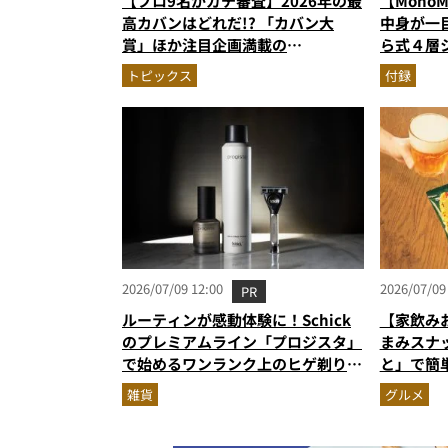
【プロ9名がガチ審査】2026年の最
【Mono
高カバンはどれだ!? 「カバン大
中身が一
賞」ほか注目企画満載の
ら式４層
MonoMax9月号＆増刊の表紙を速
し入れの
トピックス
付録
報
だった！
2026/07/09 12:00
2026/07/09
PR
ルーティンが感動体験に！Schick
【家飲み
のプレミアムライン「プロジスタ」
まみスナ
で始めるワンランク上のヒゲ剃り習
と」で簡
慣
雑貨
グルメ