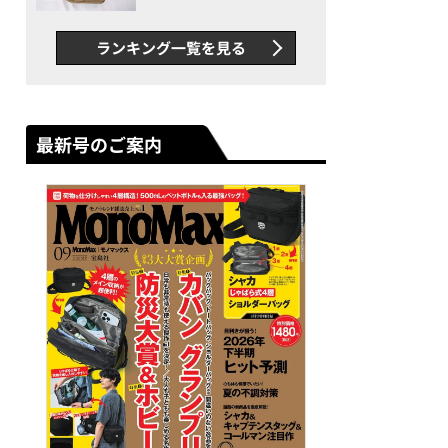
グス“水に強い”初コラボ付
録…ほか【休日バッグの人気
ランキング一覧を見る
記事ランキングベスト3】
（2026年6月版）
最新号のご案内