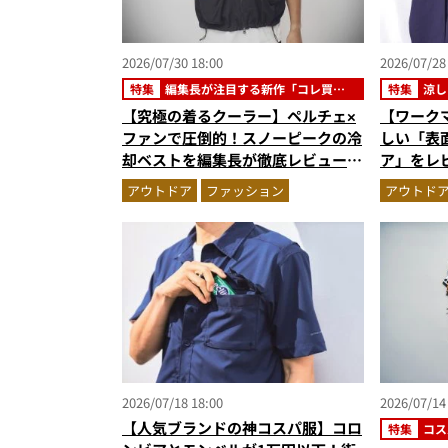
2026/07/30 18:00
2026/07/28
特集
編集長が注目する新作「コレ買い
特集
涼し
です」
【究極の着るクーラー】ペルチェ×
【ワーク
ファンで圧倒的！スノーピークの冷
しい「表面
却ベストを編集長が徹底レビュー。
ア」をレ
炎天下でも“寒さ”を味わえる本気
が正解”
アウトドア
ファッション
アウトド
のギア『コレ買いです』Vol.172
2026/07/18 18:00
2026/07/14
【人気ブランドの神コスパ服】コロ
特集
コス