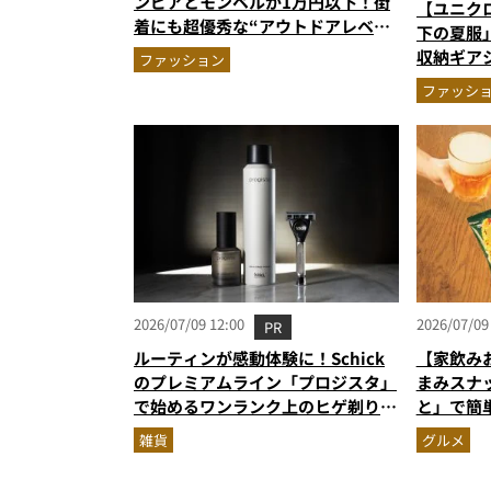
ンビアとモンベルが1万円以下！街
【ユニクロ
着にも超優秀な“アウトドアレベ
下の夏服
ル”の高機能ウエア2選を徹底解説
収納ギア
ファッション
パンツほ
ファッシ
2026/07/09 12:00
2026/07/09
PR
ルーティンが感動体験に！Schick
【家飲み
のプレミアムライン「プロジスタ」
まみスナ
で始めるワンランク上のヒゲ剃り習
と」で簡
慣
雑貨
グルメ