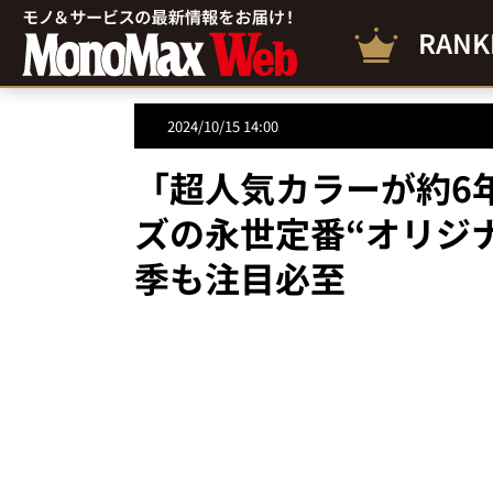
RANK
2024/10/15 14:00
「超人気カラーが約6
ズの永世定番“オリジ
季も注目必至