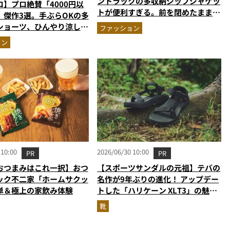
ントラックの多収納ジップジャケッ
】プロ絶賛「4000円以
トが便利すぎる。前を閉めたまま荷
」傑作3選。手ぶらOKの多
物が出せる進化したポケット配置
ショーツ、ひんやり涼しい
ファッション
か
ョン
 10:00
2026/06/30 10:00
PR
PR
おつまみはこれ一択】おつ
【スポーツサンダルの元祖】テバの
ック不二家「ホームサクッ
名作が9年ぶりの進化！ アップデー
単＆極上の家飲み体験
トした「ハリケーン XLT3」の魅力
を識者があらゆる角度から徹底解
靴
説！