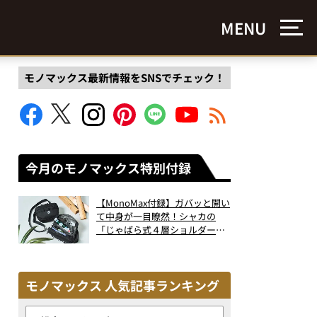
MENU
モノマックス最新情報をSNSでチェック！
今月のモノマックス特別付録
【MonoMax付録】ガバッと開い
て中身が一目瞭然！シャカの
「じゃばら式４層ショルダーバ
ッグ」は、出し入れのしやすさ
も過去最高レベルだった！
モノマックス 人気記事ランキング