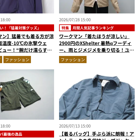
 18:00
2026/07/28 15:00
い！「猛暑対策グッズ」
特集
月間人気記事ランキング
マン】猛暑でも着る方が涼
ワークマン「着たほうが涼しい」
温度-10℃の氷撃ウェ
2900円のXShelter 暑熱αフーディ
ビュー！“腕だけ濡らすの
ー、雨とジメジメを乗り切る！ユニ
の気化冷却機能が凄い
クロの雨対策UVパーカ…ほか【ア
ア
ファッション
ファッション
ウターの人気記事ランキングベスト
3】（2026年6月版）
 18:00
2026/07/13 15:00
【着るバッグ】手ぶら派に朗報！ア
パ最強の逸品