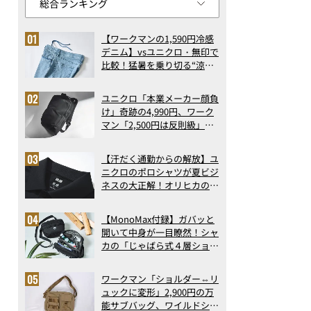
【ワークマンの1,590円冷感
デニム】vsユニクロ・無印で
比較！猛暑を乗り切る“涼感
ロングパンツ”3選を徹底解
剖。接触冷感から綿100%ま
ユニクロ「本業メーカー顔負
で決定版
け」奇跡の4,990円、ワーク
マン「2,500円は反則級」凄
い万能バッグ…ほか【リュッ
クの人気記事ランキングベス
【汗だく通勤からの解放】ユ
ト3】（2026年6月版）
ニクロのポロシャツが夏ビジ
ネスの大正解！オリヒカの透
け防止シャツも優秀。酷暑も
涼しい顔で働ける超快適ウエ
【MonoMax付録】ガバッと
アの実力
開いて中身が一目瞭然！シャ
カの「じゃばら式４層ショル
ダーバッグ」は、出し入れの
しやすさも過去最高レベルだ
ワークマン「ショルダー⇔リ
った！
ュックに変形」2,900円の万
能サブバッグ、ワイルドシン