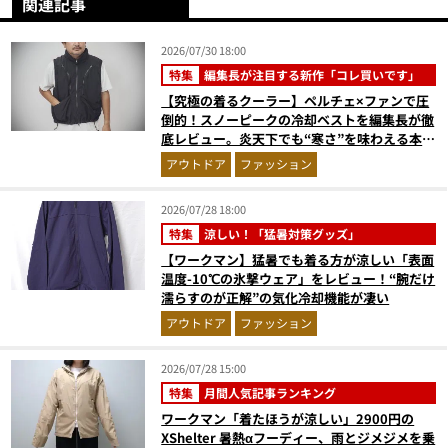
関連記事
2026/07/30 18:00
特集
編集長が注目する新作「コレ買いです」
【究極の着るクーラー】ペルチェ×ファンで圧
倒的！スノーピークの冷却ベストを編集長が徹
底レビュー。炎天下でも“寒さ”を味わえる本気
のギア『コレ買いです』Vol.172
アウトドア
ファッション
2026/07/28 18:00
特集
涼しい！「猛暑対策グッズ」
【ワークマン】猛暑でも着る方が涼しい「表面
温度-10℃の氷撃ウェア」をレビュー！“腕だけ
濡らすのが正解”の気化冷却機能が凄い
アウトドア
ファッション
2026/07/28 15:00
特集
月間人気記事ランキング
ワークマン「着たほうが涼しい」2900円の
XShelter 暑熱αフーディー、雨とジメジメを乗