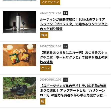
ファッション
2026/07/09 12:00
PR
ルーティンが感動体験に！Schickのプレミア
ムライン「プロジスタ」で始めるワンランク上
のヒゲ剃り習慣
雑貨
2026/07/09 10:00
PR
【家飲みおつまみはこれ一択】おつまみスナッ
ク不二家「ホームサクッと」で簡単＆極上の家
飲み体験
グルメ
2026/06/30 10:00
PR
【スポーツサンダルの元祖】テバの名作が9年
ぶりの進化！ アップデートした「ハリケーン
XLT3」の魅力を識者があらゆる角度から徹底
解説！
靴