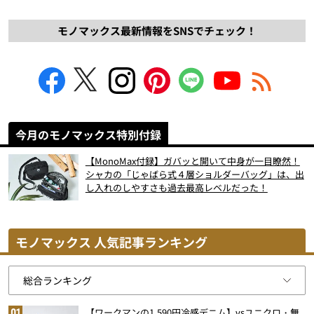
モノマックス最新情報をSNSでチェック！
今月のモノマックス特別付録
【MonoMax付録】ガバッと開いて中身が一目瞭然！
シャカの「じゃばら式４層ショルダーバッグ」は、出
し入れのしやすさも過去最高レベルだった！
モノマックス 人気記事ランキング
【ワークマンの1,590円冷感デニム】vsユニクロ・無