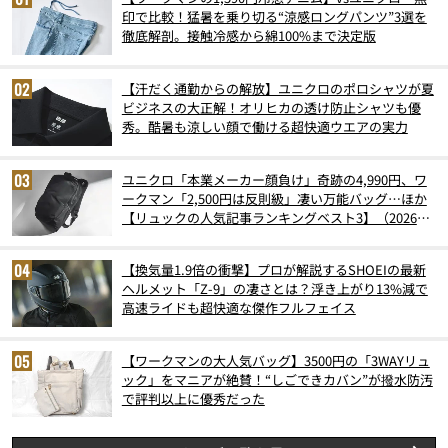
印で比較！猛暑を乗り切る“涼感ロングパンツ”3選を
徹底解剖。接触冷感から綿100%まで決定版
【汗だく通勤からの解放】ユニクロのポロシャツが夏
ビジネスの大正解！オリヒカの透け防止シャツも優
秀。酷暑も涼しい顔で働ける超快適ウエアの実力
ユニクロ「本業メーカー顔負け」奇跡の4,990円、ワ
ークマン「2,500円は反則級」凄い万能バッグ…ほか
【リュックの人気記事ランキングベスト3】（2026年
6月版）
【換気量1.9倍の衝撃】プロが解説するSHOEIの最新
ヘルメット「Z-9」の凄さとは？浮き上がり13%減で
高速ライドも超快適な傑作フルフェイス
【ワークマンの大人気バッグ】3500円の「3WAYリュ
ック」をマニアが絶賛！“しごできカバン”が撥水防汚
で評判以上に優秀だった