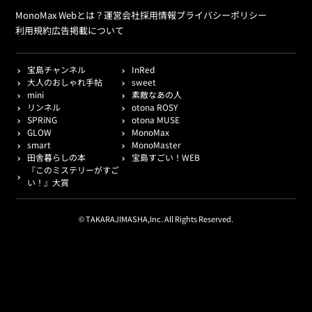
MonoMax Webとは？
運営会社
採用情報
プライバシーポリシー
利用規約
広告掲載について
宝島チャンネル
InRed
大人のおしゃれ手帖
sweet
mini
素敵なあの人
リンネル
otona ROSY
SPRiNG
otona MUSE
GLOW
MonoMax
smart
MonoMaster
田舎暮らしの本
宝島すごい！WEB
『このミステリーがすご
い！』大賞
© TAKARAJIMASHA,Inc. All Rights Reserved.