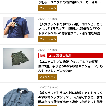
り切る！ユニクロの雨対策UVパーカ…ほか
【アウターの人気記事ランキングベスト3】
ファッション
（2026年6月版）
2026/07/18 18:00
【人気ブランドの神コスパ服】コロンビアとモ
ンベルが1万円以下！街着にも超優秀な“アウ
トドアレベル”の高機能ウエア2選を徹底解説
ファッション
2026/07/14 18:00
特集
コスパ最強の逸品
【ユニクロ】プロ絶賛「4000円以下の夏服」
傑作3選。手ぶらOKの多収納ギアショーツ、ひ
んやり涼しいパンツほか
ファッション
2026/07/13 15:00
【着るバッグ】手ぶら派に朗報！アントラック
の多収納ジップジャケットが便利すぎる。前を
閉めたまま荷物が出せる進化したポケット配置