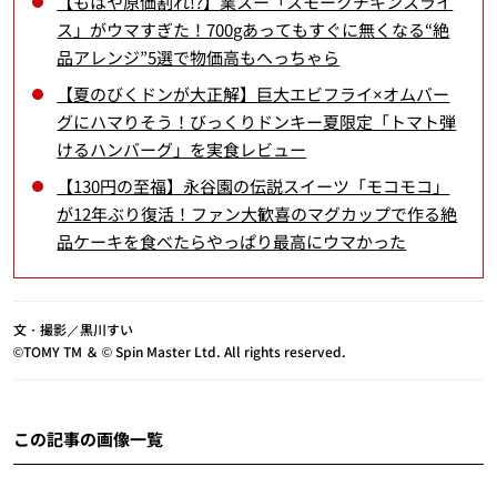
【もはや原価割れ!?】業スー「スモークチキンスライ
ス」がウマすぎた！700gあってもすぐに無くなる“絶
品アレンジ”5選で物価高もへっちゃら
【夏のびくドンが大正解】巨大エビフライ×オムバー
グにハマりそう！びっくりドンキー夏限定「トマト弾
けるハンバーグ」を実食レビュー
【130円の至福】永谷園の伝説スイーツ「モコモコ」
が12年ぶり復活！ファン大歓喜のマグカップで作る絶
品ケーキを食べたらやっぱり最高にウマかった
文・撮影／黒川すい
©TOMY TM ＆ © Spin Master Ltd. All rights reserved.
この記事の画像一覧