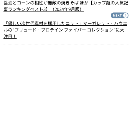
醤油とコーンの相性が無敵の焼きそば ほか【カップ麺の人気記
事ランキングベスト3】（2024年9月版）
N
「優しい次世代素材を採用したニット」マーガレット・ハウエ
ルの“ブリュード・プロテイン ファイバー コレクション”に大
注目！