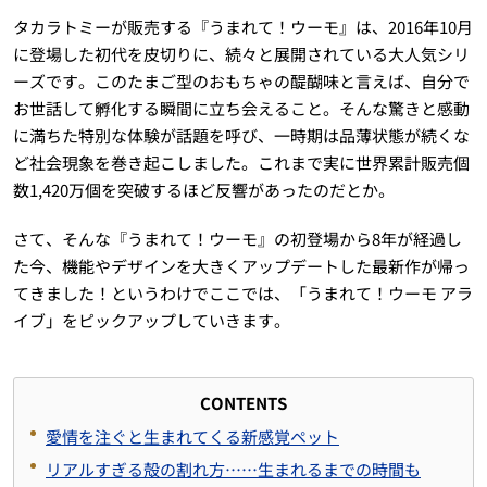
タカラトミーが販売する『うまれて！ウーモ』は、2016年10月
に登場した初代を皮切りに、続々と展開されている大人気シリ
ーズです。このたまご型のおもちゃの醍醐味と言えば、自分で
お世話して孵化する瞬間に立ち会えること。そんな驚きと感動
に満ちた特別な体験が話題を呼び、一時期は品薄状態が続くな
ど社会現象を巻き起こしました。これまで実に世界累計販売個
数1,420万個を突破するほど反響があったのだとか。
さて、そんな『うまれて！ウーモ』の初登場から8年が経過し
た今、機能やデザインを大きくアップデートした最新作が帰っ
てきました！というわけでここでは、「うまれて！ウーモ アラ
イブ」をピックアップしていきます。
CONTENTS
愛情を注ぐと生まれてくる新感覚ペット
リアルすぎる殻の割れ方……生まれるまでの時間も