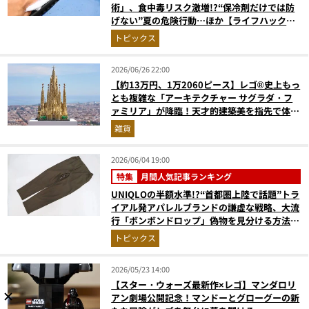
術」、食中毒リスク激増!?“保冷剤だけでは防
げない”夏の危険行動…ほか【ライフハックの
人気記事ランキングベスト3】（2026年6月
トピックス
版）
2026/06/26 22:00
【約13万円、1万2060ピース】レゴ®︎史上もっ
とも複雑な「アーキテクチャー サグラダ・フ
ァミリア」が降臨！天才的建築美を指先で体感
せよ
雑貨
2026/06/04 19:00
特集
月間人気記事ランキング
UNIQLOの半額水準!?“首都圏上陸で話題”トラ
イアル発アパレルブランドの謙虚な戦略、大流
行「ボンボンドロップ」偽物を見分ける方法と
は？…ほか【トピックスの人気記事ランキング
トピックス
ベスト3】（2026年4月版）
2026/05/23 14:00
【スター・ウォーズ最新作×レゴ】マンダロリ
アン劇場公開記念！マンドーとグローグーの新