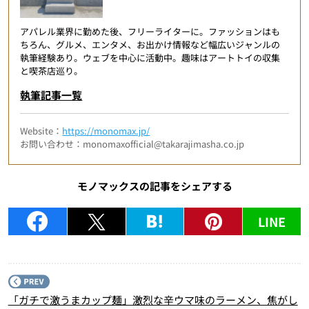
アパレル業界に勤めた後、フリーライターに。ファッションはも
ちろん、グルメ、エンタメ、お出かけ情報など幅広いジャンルの
執筆経験あり。ウェブを中心に活動中。趣味はアートトイの収集
と喫茶店巡り。
執筆記事一覧
Website：
https://monomax.jp/
お問い合わせ：monomaxofficial@takarajimasha.co.jp
モノマックスの記事をシェアする
LINE
P
「ガチで激うまカップ麺」激烈な辛ウマ味のラーメン、焦がし