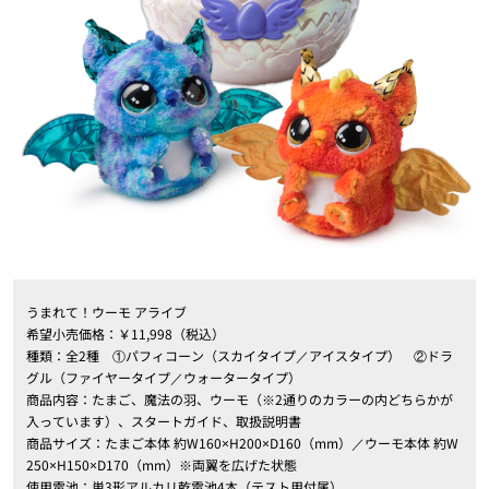
うまれて！ウーモ アライブ
希望小売価格：￥11,998（税込）
種類：全2種 ①パフィコーン（スカイタイプ／アイスタイプ） ②ドラ
グル（ファイヤータイプ／ウォータータイプ）
商品内容：たまご、魔法の羽、ウーモ（※2通りのカラーの内どちらかが
入っています）、スタートガイド、取扱説明書
商品サイズ：たまご本体 約W160×H200×D160（mm）／ウーモ本体 約W
250×H150×D170（mm）※両翼を広げた状態
使用電池：単3形アルカリ乾電池4本（テスト用付属）