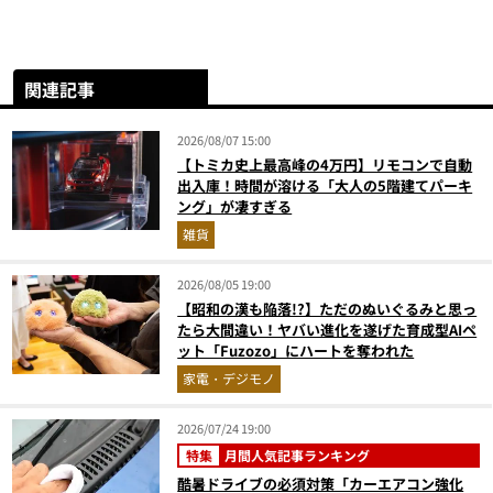
関連記事
2026/08/07 15:00
【トミカ史上最高峰の4万円】リモコンで自動
出入庫！時間が溶ける「大人の5階建てパーキ
ング」が凄すぎる
雑貨
2026/08/05 19:00
【昭和の漢も陥落!?】ただのぬいぐるみと思っ
たら大間違い！ヤバい進化を遂げた育成型AIペ
ット「Fuzozo」にハートを奪われた
家電・デジモノ
2026/07/24 19:00
特集
月間人気記事ランキング
酷暑ドライブの必須対策「カーエアコン強化