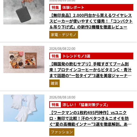
特集
体験レポート
【無印良品】2,000円台から買えるワイヤレス
スピーカーが使いやすくて優秀！「コンパクト
＆吊り下げ式」の新作2機種を徹底レビュー
家電・デジモノ
2026/08/08 22:00
特集
トレンドモノ3選
【韓国発の飲むサプリ】手軽すぎてブーム到
来！プロテインコーヒーからビタミンC・青汁
まで話題の“一包タイプ”3選を美容ジャーナリ
ストが徹底解説
雑貨
2026/08/08 18:00
特集
涼しい！「猛暑対策グッズ」
【ワークマンの1枚約495円神作】vsユニク
ロ・無印で比較！汗のベタつき＆ニオイを防
ぐ“夏の高機能インナー”3選を徹底解剖。あな
たに最適な1着は？
ファッション