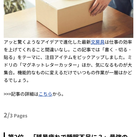
アッと驚くようなアイデアで進化した最新
文房具
は仕事の効率
を上げてくれること間違いなし。この記事では「書く・切る・
貼る」をテーマに、注目アイテムをピックアップしました。ミ
ドリの「マグネットレターカッター」ほか、気になるものが大
集合。機能的なものに変えるだけでいつもの作業が一層はかど
るでしょう。
>>>記事の詳細は
こちら
から。
2/
3
Pages
第2位 「残暑疲れで睡眠不足に？」最強の