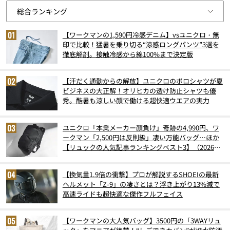
【ワークマンの1,590円冷感デニム】vsユニクロ・無
印で比較！猛暑を乗り切る“涼感ロングパンツ”3選を
徹底解剖。接触冷感から綿100%まで決定版
【汗だく通勤からの解放】ユニクロのポロシャツが夏
ビジネスの大正解！オリヒカの透け防止シャツも優
秀。酷暑も涼しい顔で働ける超快適ウエアの実力
ユニクロ「本業メーカー顔負け」奇跡の4,990円、ワ
ークマン「2,500円は反則級」凄い万能バッグ…ほか
【リュックの人気記事ランキングベスト3】（2026年
6月版）
【換気量1.9倍の衝撃】プロが解説するSHOEIの最新
ヘルメット「Z-9」の凄さとは？浮き上がり13%減で
高速ライドも超快適な傑作フルフェイス
【ワークマンの大人気バッグ】3500円の「3WAYリュ