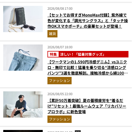
2026/08/08 17:00
【セットでお得すぎMonoMax付録】紫外線で
色が変化する「調光サングラス」と「タッチ操
作OKスマホポーチ」の豪華セットが登場！
雑貨
2026/08/07 18:00
特集
涼しい！「猛暑対策グッズ」
【ワークマンの1,590円冷感デニム】vsユニク
ロ・無印で比較！猛暑を乗り切る“涼感ロング
パンツ”3選を徹底解剖。接触冷感から綿100%
まで決定版
ファッション
2026/08/05 22:00
【累計50万着突破】夏の蓄積疲労を“着るだ
け”リセット！最強ルームウェア「リカバリー
プロラボ」に新色登場
ファッション