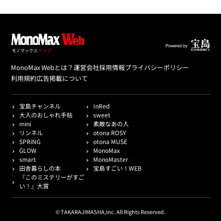
MonoMax Webとは？
運営会社
採用情報
プライバシーポリシー
利用規約
広告掲載について
宝島チャンネル
InRed
大人のおしゃれ手帖
sweet
mini
素敵なあの人
リンネル
otona ROSY
SPRiNG
otona MUSE
GLOW
MonoMax
smart
MonoMaster
田舎暮らしの本
宝島すごい！WEB
『このミステリーがすご
い！』大賞
© TAKARAJIMASHA,Inc. All Rights Reserved.