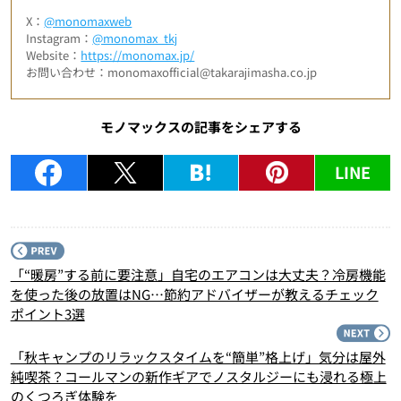
X：
@monomaxweb
Instagram：
@monomax_tkj
Website：
https://monomax.jp/
お問い合わせ：monomaxofficial@takarajimasha.co.jp
モノマックスの記事をシェアする
LINE
P
「“暖房”する前に要注意」自宅のエアコンは大丈夫？冷房機能
を使った後の放置はNG…節約アドバイザーが教えるチェック
ポイント3選
N
「秋キャンプのリラックスタイムを“簡単”格上げ」気分は屋外
純喫茶？コールマンの新作ギアでノスタルジーにも浸れる極上
のくつろぎ体験を