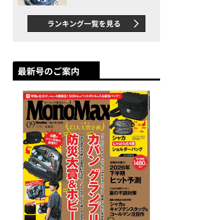
者が語る「GWR-B3000」最
新ムーブメントの衝撃
ランキング一覧を見る
最新号のご案内