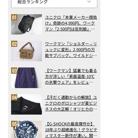
ユニクロ「本業メーカー顔負
け」奇跡の4,990円、ワーク
マン「2,500円は反則級」凄
い万能バッグ…ほか【リュッ
クの人気記事ランキングベス
ワークマン「ショルダー⇔リ
ト3】（2026年6月版）
ュックに変形」2,900円の万
能サブバッグ、ワイルドシン
グス“水に強い”初コラボ付
録…ほか【休日バッグの人気
【ワークマン】猛暑でも着る
記事ランキングベスト3】
方が涼しい「表面温度-10℃
（2026年6月版）
の氷撃ウェア」をレビュ
ー！“腕だけ濡らすのが正
解”の気化冷却機能が凄い
【汗だく通勤からの解放】ユ
ニクロのポロシャツが夏ビジ
ネスの大正解！オリヒカの透
け防止シャツも優秀。酷暑も
涼しい顔で働ける超快適ウエ
【G-SHOCKの最高傑作か】
アの実力
18年ぶり超絶進化！グラビテ
ィマスター新作が凄い。開発