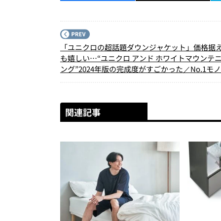
「ユニクロの超話題ダウンジャケット」価格据
も嬉しい…“ユニクロ アンド ホワイトマウンテ
ング”2024年版の完成度がすごかった／No.1モ
集長のお墨付き『コレ買いです』Vol.82
関連記事