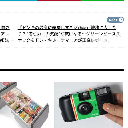
PREV
N
え置き
「ドンキの最高に美味しすぎる商品」地味に大当た
ニアリ
り？“潜むカニの気配”が気になる…グリーンピースス
ノ雑誌編
ナックをドン・キホーテマニアが正直レポート