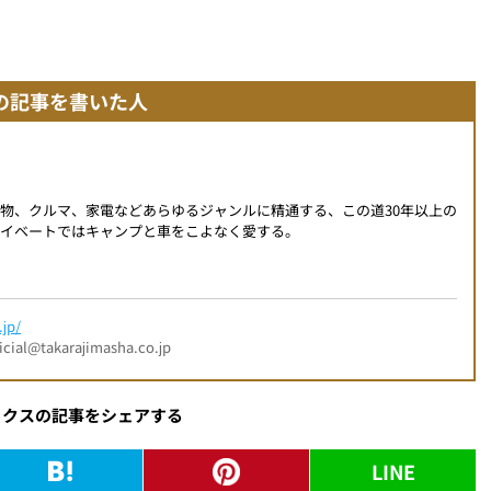
の記事を書いた人
物、クルマ、家電などあらゆるジャンルに精通する、この道30年以上の
イベートではキャンプと車をこよなく愛する。
jp/
l@takarajimasha.co.jp
ックスの記事をシェアする
LINE