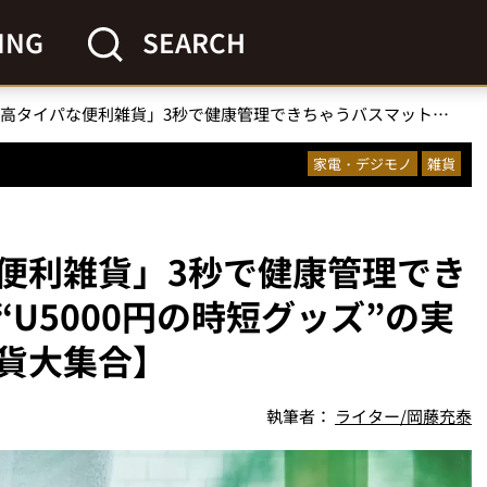
ING
SEARCH
「反則級に高タイパな便利雑貨」3秒で健康管理できちゃうバスマットほか“U5000円の時短グッズ”の実力を徹底検証【傑作雑貨大集合】
家電・デジモノ
雑貨
便利雑貨」3秒で健康管理でき
U5000円の時短グッズ”の実
貨大集合】
執筆者：
ライター/岡藤充泰