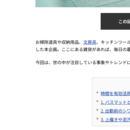
この
お掃除道具や収納用品、
文房具
、キッチンツー
した本企画。ここにある雑貨があれば、毎日の
今回は、世の中が注目している事象やトレンド
時間を有効活
1. バスマッ
2. 出勤前の
3. 上履きや