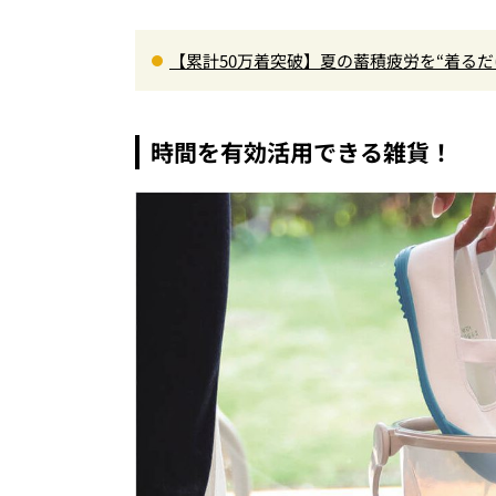
【累計50万着突破】夏の蓄積疲労を“着る
色登場
時間を有効活用できる雑貨！