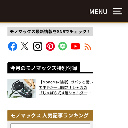
MENU
モノマックス最新情報をSNSでチェック！
今月のモノマックス特別付録
【MonoMax付録】ガバッと開い
て中身が一目瞭然！シャカの
「じゃばら式４層ショルダーバ
ッグ」は、出し入れのしやすさ
も過去最高レベルだった！
モノマックス 人気記事ランキング