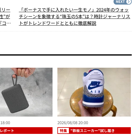
PREV
N
ゴリー
「ボーナスで手に入れたい一生モノ」2024年のウォッ
性”が
チシーンを象徴する“珠玉の5本”は？時計ジャーナリス
『コレ
トがトレンドワードとともに徹底解説
 18:00
2026/08/08 20:00
レポート
特集
"鉄板スニーカー"試し履き