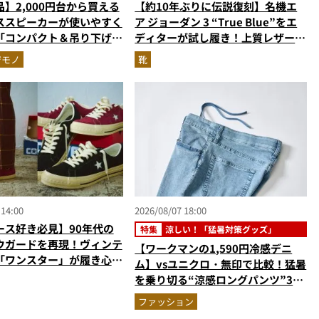
】2,000円台から買える
【約10年ぶりに伝説復刻】名機エ
ススピーカーが使いやすく
ア ジョーダン 3 “True Blue”をエ
「コンパクト＆吊り下げ
ディターが試し履き！上質レザーと
作2機種を徹底レビュー
エレファント柄が放つ圧倒的存在感
ジモノ
靴
 14:00
2026/08/07 18:00
ース好き必見】90年代の
特集
涼しい！「猛暑対策グッズ」
ウガードを再現！ヴィンテ
【ワークマンの1,590円冷感デニ
「ワンスター」が履き心地
ム】vsユニクロ・無印で比較！猛暑
デート
を乗り切る“涼感ロングパンツ”3選
を徹底解剖。接触冷感から綿100%
ファッション
まで決定版