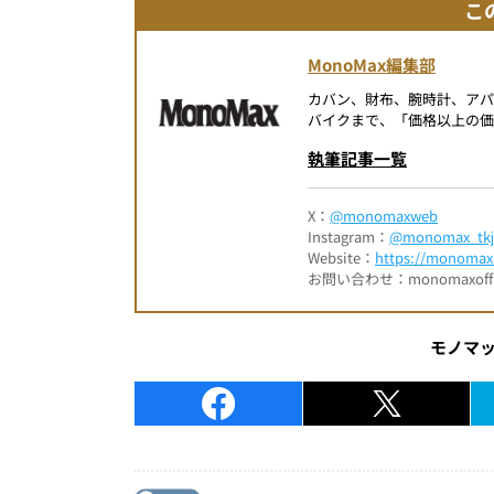
こ
MonoMax編集部
カバン、財布、腕時計、ア
バイクまで、「価格以上の価
執筆記事一覧
X：
@monomaxweb
Instagram：
@monomax_tkj
Website：
https://monomax.
お問い合わせ：monomaxofficia
モノマ