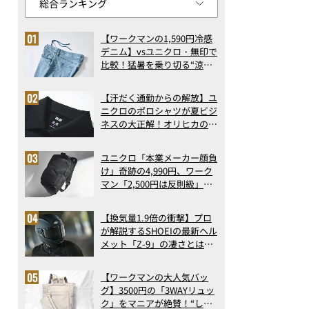
【ワークマンの1,590円冷感
デニム】vsユニクロ・無印で
比較！猛暑を乗り切る“涼感
ロングパンツ”3選を徹底解
剖。接触冷感から綿100%ま
【汗だく通勤からの解放】ユ
で決定版
ニクロのポロシャツが夏ビジ
ネスの大正解！オリヒカの透
け防止シャツも優秀。酷暑も
涼しい顔で働ける超快適ウエ
ユニクロ「本業メーカー顔負
アの実力
け」奇跡の4,990円、ワーク
マン「2,500円は反則級」凄
い万能バッグ…ほか【リュッ
クの人気記事ランキングベス
【換気量1.9倍の衝撃】プロ
ト3】（2026年6月版）
が解説するSHOEIの最新ヘル
メット「Z-9」の凄さとは？
浮き上がり13%減で高速ライ
ドも超快適な傑作フルフェイ
【ワークマンの大人気バッ
ス
グ】3500円の「3WAYリュッ
ク」をマニアが絶賛！“しご