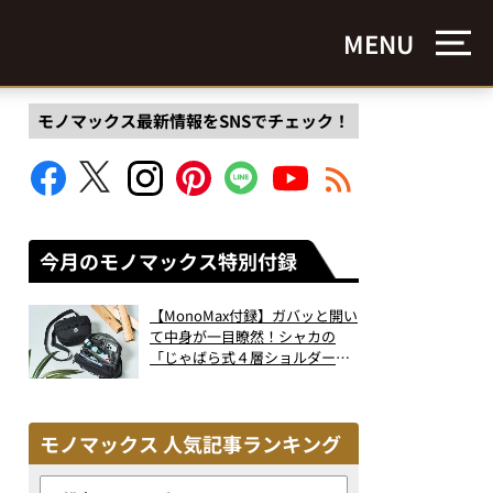
MENU
モノマックス最新情報をSNSでチェック！
今月のモノマックス特別付録
【MonoMax付録】ガバッと開い
て中身が一目瞭然！シャカの
「じゃばら式４層ショルダーバ
ッグ」は、出し入れのしやすさ
も過去最高レベルだった！
モノマックス 人気記事ランキング