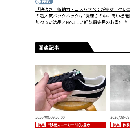
「快適さ・収納力・コスパすべてが完璧」グレ
の超人気バックパックは“洗練さの中に高い機能
加わった逸品／No.1モノ雑誌編集長のお墨付き
買いです』Vol.84
関連記事
2026/08/09 20:00
2026/08/09
特集
"鉄板スニーカー"試し履き
特集
体験