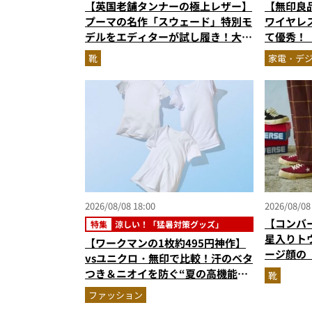
【英国老舗タンナーの極上レザー】
【無印良品
プーマの名作「スウェード」特別モ
ワイヤレ
デルをエディターが試し履き！大人
て優秀！
が選ぶべき最高峰スニーカー
式」の新
靴
家電・デ
2026/08/08 18:00
2026/08/08
【コンバ
特集
涼しい！「猛暑対策グッズ」
星入りト
【ワークマンの1枚約495円神作】
ージ顔の
vsユニクロ・無印で比較！汗のベタ
もアップ
つき＆ニオイを防ぐ“夏の高機能イ
靴
ンナー”3選を徹底解剖。あなたに
ファッション
最適な1着は？