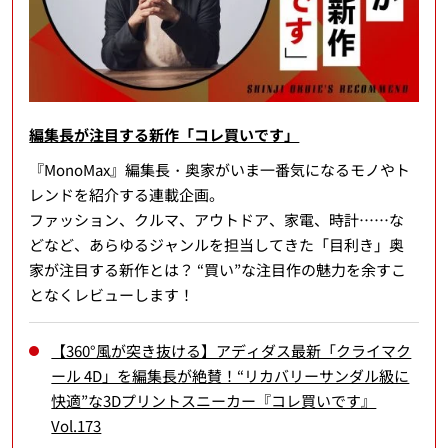
編集長が注目する新作「コレ買いです」
『MonoMax』編集長・奥家がいま一番気になるモノやト
レンドを紹介する連載企画。
ファッション、クルマ、アウトドア、家電、時計……な
どなど、あらゆるジャンルを担当してきた「目利き」奥
家が注目する新作とは？ “買い”な注目作の魅力を余すこ
となくレビューします！
【360°風が突き抜ける】アディダス最新「クライマク
ール 4D」を編集長が絶賛！“リカバリーサンダル級に
快適”な3Dプリントスニーカー『コレ買いです』
Vol.173