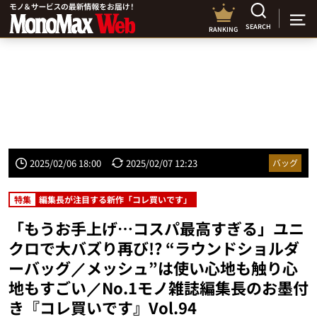
SEARCH
RANKING
2025/02/06 18:00
2025/02/07 12:23
バッグ
特集
編集長が注目する新作「コレ買いです」
「もうお手上げ…コスパ最高すぎる」ユニ
クロで大バズり再び!? “ラウンドショルダ
ーバッグ／メッシュ”は使い心地も触り心
地もすごい／No.1モノ雑誌編集長のお墨付
き『コレ買いです』Vol.94