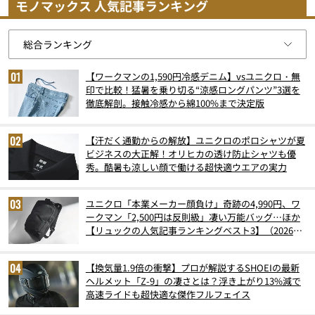
モノマックス 人気記事ランキング
【ワークマンの1,590円冷感デニム】vsユニクロ・無
印で比較！猛暑を乗り切る“涼感ロングパンツ”3選を
徹底解剖。接触冷感から綿100%まで決定版
【汗だく通勤からの解放】ユニクロのポロシャツが夏
ビジネスの大正解！オリヒカの透け防止シャツも優
秀。酷暑も涼しい顔で働ける超快適ウエアの実力
ユニクロ「本業メーカー顔負け」奇跡の4,990円、ワ
ークマン「2,500円は反則級」凄い万能バッグ…ほか
【リュックの人気記事ランキングベスト3】（2026年
6月版）
【換気量1.9倍の衝撃】プロが解説するSHOEIの最新
ヘルメット「Z-9」の凄さとは？浮き上がり13%減で
高速ライドも超快適な傑作フルフェイス