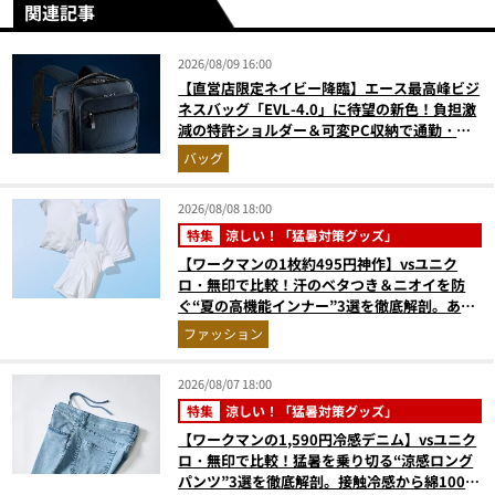
関連記事
2026/08/09 16:00
【直営店限定ネイビー降臨】エース最高峰ビジ
ネスバッグ「EVL-4.0」に待望の新色！負担激
減の特許ショルダー＆可変PC収納で通勤・出
張が無敵に
バッグ
2026/08/08 18:00
特集
涼しい！「猛暑対策グッズ」
【ワークマンの1枚約495円神作】vsユニク
ロ・無印で比較！汗のベタつき＆ニオイを防
ぐ“夏の高機能インナー”3選を徹底解剖。あな
たに最適な1着は？
ファッション
2026/08/07 18:00
特集
涼しい！「猛暑対策グッズ」
【ワークマンの1,590円冷感デニム】vsユニク
ロ・無印で比較！猛暑を乗り切る“涼感ロング
パンツ”3選を徹底解剖。接触冷感から綿100%