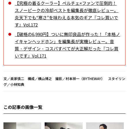
【究極の着るクーラー】ペルチェ×ファンで圧倒的！
スノーピークの冷却ベストを編集長が徹底レビュー。
炎天下でも“寒さ”を味わえる本気のギア『コレ買いで
す』Vol.172
【破格の6,990円】ついに無印良品が作った！「本格ノ
イキャンヘッドホン」を編集長が実機レビュー。音
質・デザイン・コスパすべてが大正解だった『コレ買
いです』Vol.171
文／奥家慎二 構成／横山博之 撮影／村本祥一（BYTHEWAY） スタイリン
グ／小林知典
この記事の画像一覧