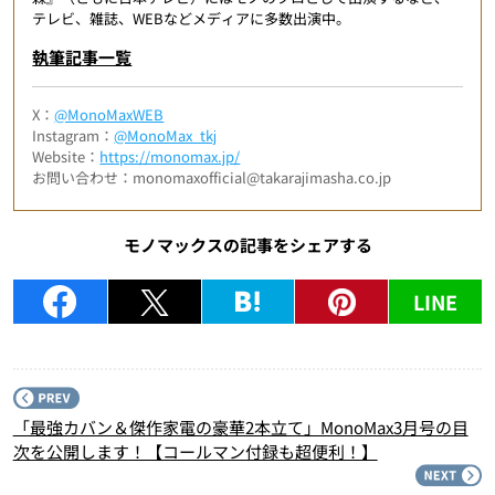
テレビ、雑誌、WEBなどメディアに多数出演中。
執筆記事一覧
X：
@MonoMaxWEB
Instagram：
@MonoMax_tkj
Website：
https://monomax.jp/
お問い合わせ：monomaxofficial@takarajimasha.co.jp
モノマックスの記事をシェアする
LINE
P
「最強カバン＆傑作家電の豪華2本立て」MonoMax3月号の目
次を公開します！【コールマン付録も超便利！】
N