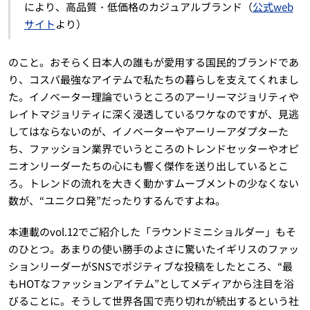
により、高品質・低価格のカジュアルブランド（
公式web
サイト
より）
のこと。おそらく日本人の誰もが愛用する国民的ブランドであ
り、コスパ最強なアイテムで私たちの暮らしを支えてくれまし
た。イノベーター理論でいうところのアーリーマジョリティや
レイトマジョリティに深く浸透しているワケなのですが、見逃
してはならないのが、イノベーターやアーリーアダプターた
ち、ファッション業界でいうところのトレンドセッターやオピ
ニオンリーダーたちの心にも響く傑作を送り出しているとこ
ろ。トレンドの流れを大きく動かすムーブメントの少なくない
数が、“ユニクロ発”だったりするんですよね。
本連載のvol.12でご紹介した「ラウンドミニショルダー」もそ
のひとつ。あまりの使い勝手のよさに驚いたイギリスのファッ
ションリーダーがSNSでポジティブな投稿をしたところ、“最
もHOTなファッションアイテム”としてメディアから注目を浴
びることに。そうして世界各国で売り切れが続出するという社