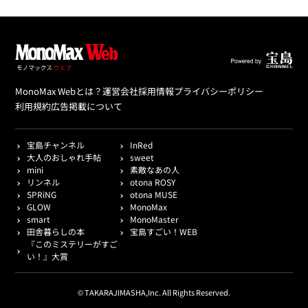
MonoMax Webとは？
運営会社
採用情報
プライバシーポリシー
利用規約
広告掲載について
宝島チャンネル
InRed
大人のおしゃれ手帖
sweet
mini
素敵なあの人
リンネル
otona ROSY
SPRiNG
otona MUSE
GLOW
MonoMax
smart
MonoMaster
田舎暮らしの本
宝島すごい！WEB
『このミステリーがすご
い！』大賞
© TAKARAJIMASHA,Inc. All Rights Reserved.