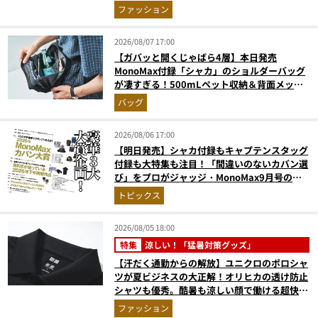
まで決定版
ファッション
2026/08/07 17:00
【ガバッと開くじゃばら4層】本日発売
MonoMax付録「シャカ」のショルダーバッグ
が凄すぎる！500mLペット収納＆背面メッシ
ュでベタつかない
バッグ
2026/08/06 17:00
【明日発売】シャカ付録もキャプテンスタッグ
付録も大特集も注目！「間違いのないカバン選
び」をプロがジャッジ・MonoMax9月号の目
次を公開
トピックス
2026/08/05 18:00
特集
涼しい！「猛暑対策グッズ」
【汗だく通勤からの解放】ユニクロのポロシャ
ツが夏ビジネスの大正解！オリヒカの透け防止
シャツも優秀。酷暑も涼しい顔で働ける超快適
ウエアの実力
ファッション