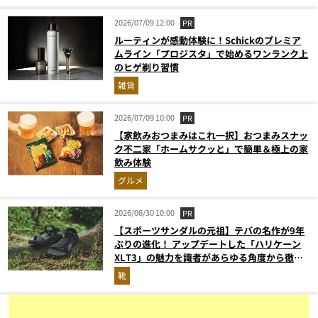
2026/07/09 12:00
PR
ルーティンが感動体験に！Schickのプレミア
ムライン「プロジスタ」で始めるワンランク上
のヒゲ剃り習慣
雑貨
2026/07/09 10:00
PR
【家飲みおつまみはこれ一択】おつまみスナッ
ク不二家「ホームサクッと」で簡単＆極上の家
飲み体験
グルメ
2026/06/30 10:00
PR
【スポーツサンダルの元祖】テバの名作が9年
ぶりの進化！ アップデートした「ハリケーン
XLT3」の魅力を識者があらゆる角度から徹底
解説！
靴