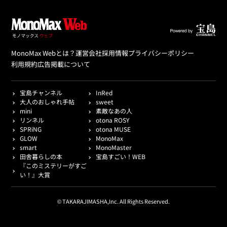
MonoMax Webとは？
運営会社
採用情報
プライバシーポリシー
利用規約
広告掲載について
宝島チャンネル
InRed
大人のおしゃれ手帖
sweet
mini
素敵なあの人
リンネル
otona ROSY
SPRiNG
otona MUSE
GLOW
MonoMax
smart
MonoMaster
田舎暮らしの本
宝島すごい！WEB
『このミステリーがすご
い！』大賞
© TAKARAJIMASHA,Inc. All Rights Reserved.