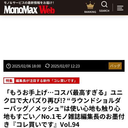
SEARCH
RANKING
2025/02/06 18:00
2025/02/07 12:23
バッグ
特集
編集長が注目する新作「コレ買いです」
「もうお手上げ…コスパ最高すぎる」ユニ
クロで大バズり再び!? “ラウンドショルダ
ーバッグ／メッシュ”は使い心地も触り心
地もすごい／No.1モノ雑誌編集長のお墨付
き『コレ買いです』Vol.94