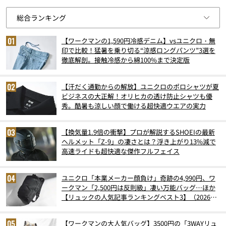
【ワークマンの1,590円冷感デニム】vsユニクロ・無
印で比較！猛暑を乗り切る“涼感ロングパンツ”3選を
徹底解剖。接触冷感から綿100%まで決定版
【汗だく通勤からの解放】ユニクロのポロシャツが夏
ビジネスの大正解！オリヒカの透け防止シャツも優
秀。酷暑も涼しい顔で働ける超快適ウエアの実力
【換気量1.9倍の衝撃】プロが解説するSHOEIの最新
ヘルメット「Z-9」の凄さとは？浮き上がり13%減で
高速ライドも超快適な傑作フルフェイス
ユニクロ「本業メーカー顔負け」奇跡の4,990円、ワ
ークマン「2,500円は反則級」凄い万能バッグ…ほか
【リュックの人気記事ランキングベスト3】（2026年
6月版）
【ワークマンの大人気バッグ】3500円の「3WAYリュ