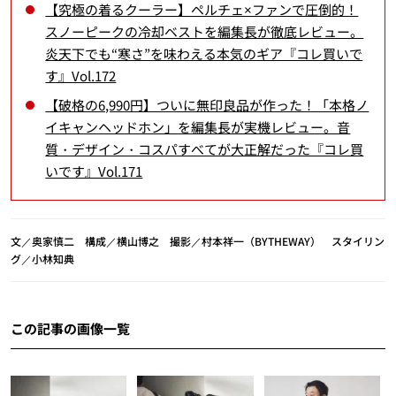
【究極の着るクーラー】ペルチェ×ファンで圧倒的！
スノーピークの冷却ベストを編集長が徹底レビュー。
炎天下でも“寒さ”を味わえる本気のギア『コレ買いで
す』Vol.172
【破格の6,990円】ついに無印良品が作った！「本格ノ
イキャンヘッドホン」を編集長が実機レビュー。音
質・デザイン・コスパすべてが大正解だった『コレ買
いです』Vol.171
文／奥家慎二 構成／横山博之 撮影／村本祥一（BYTHEWAY） スタイリン
グ／小林知典
この記事の画像一覧