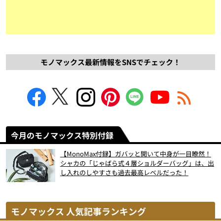
モノマックス最新情報をSNSでチェック！
今月のモノマックス特別付録
【MonoMax付録】ガバッと開いて中身が一目瞭然！
シャカの「じゃばら式４層ショルダーバッグ」は、出
し入れのしやすさも過去最高レベルだった！
モノマックス 人気記事ランキング