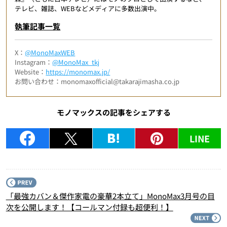
テレビ、雑誌、WEBなどメディアに多数出演中。
執筆記事一覧
X：
@MonoMaxWEB
Instagram：
@MonoMax_tkj
Website：
https://monomax.jp/
お問い合わせ：monomaxofficial@takarajimasha.co.jp
モノマックスの記事をシェアする
LINE
P
「最強カバン＆傑作家電の豪華2本立て」MonoMax3月号の目
次を公開します！【コールマン付録も超便利！】
N