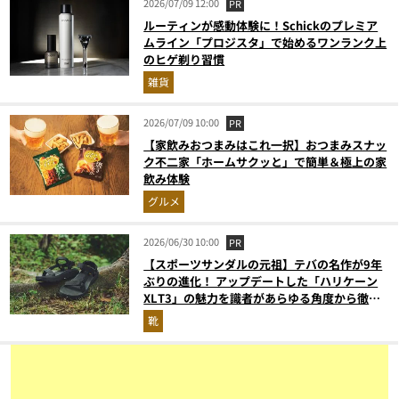
2026/07/09 12:00
PR
ルーティンが感動体験に！Schickのプレミア
ムライン「プロジスタ」で始めるワンランク上
のヒゲ剃り習慣
雑貨
2026/07/09 10:00
PR
【家飲みおつまみはこれ一択】おつまみスナッ
ク不二家「ホームサクッと」で簡単＆極上の家
飲み体験
グルメ
2026/06/30 10:00
PR
【スポーツサンダルの元祖】テバの名作が9年
ぶりの進化！ アップデートした「ハリケーン
XLT3」の魅力を識者があらゆる角度から徹底
解説！
靴