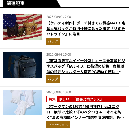
関連記事
2026/08/09 22:00
【ケルティ新作】ポーチ付きでお得感MAX！定
番人気バッグが特別仕様になった限定「リミテ
ッドライン」に注目
バッグ
2026/08/09 16:00
【直営店限定ネイビー降臨】エース最高峰ビジ
ネスバッグ「EVL-4.0」に待望の新色！負担激
減の特許ショルダー＆可変PC収納で通勤・出
張が無敵に
バッグ
2026/08/08 18:00
特集
涼しい！「猛暑対策グッズ」
【ワークマンの1枚約495円神作】vsユニク
ロ・無印で比較！汗のベタつき＆ニオイを防
ぐ“夏の高機能インナー”3選を徹底解剖。あな
たに最適な1着は？
ファッション