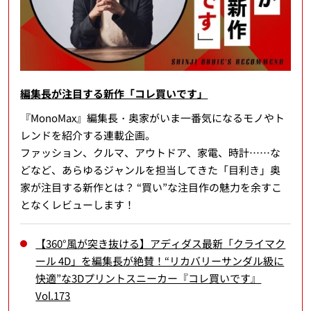
編集長が注目する新作「コレ買いです」
『MonoMax』編集長・奥家がいま一番気になるモノやト
レンドを紹介する連載企画。
ファッション、クルマ、アウトドア、家電、時計……な
どなど、あらゆるジャンルを担当してきた「目利き」奥
家が注目する新作とは？ “買い”な注目作の魅力を余すこ
となくレビューします！
【360°風が突き抜ける】アディダス最新「クライマク
ール 4D」を編集長が絶賛！“リカバリーサンダル級に
快適”な3Dプリントスニーカー『コレ買いです』
Vol.173