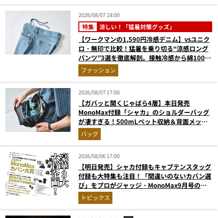
2026/08/07 18:00
特集
涼しい！「猛暑対策グッズ」
【ワークマンの1,590円冷感デニム】vsユニク
ロ・無印で比較！猛暑を乗り切る“涼感ロング
パンツ”3選を徹底解剖。接触冷感から綿100%
まで決定版
ファッション
2026/08/07 17:00
【ガバッと開くじゃばら4層】本日発売
MonoMax付録「シャカ」のショルダーバッグ
が凄すぎる！500mLペット収納＆背面メッシ
ュでベタつかない
バッグ
2026/08/06 17:00
【明日発売】シャカ付録もキャプテンスタッグ
付録も大特集も注目！「間違いのないカバン選
び」をプロがジャッジ・MonoMax9月号の目
次を公開
トピックス