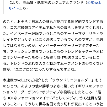
により、高品質・低価格のカジュアルブランド（
公式web
サイト
より）
のこと。おそらく日本人の誰もが愛用する国民的ブランドであ
り、コスパ最強なアイテムで私たちの暮らしを支えてくれまし
た。イノベーター理論でいうところのアーリーマジョリティや
レイトマジョリティに深く浸透しているワケなのですが、見逃
してはならないのが、イノベーターやアーリーアダプターた
ち、ファッション業界でいうところのトレンドセッターやオピ
ニオンリーダーたちの心にも響く傑作を送り出しているとこ
ろ。トレンドの流れを大きく動かすムーブメントの少なくない
数が、“ユニクロ発”だったりするんですよね。
本連載のvol.12でご紹介した「ラウンドミニショルダー」もそ
のひとつ。あまりの使い勝手のよさに驚いたイギリスのファッ
ションリーダーがSNSでポジティブな投稿をしたところ、“最
もHOTなファッションアイテム”としてメディアから注目を浴
びることに。そうして世界各国で売り切れが続出するという社