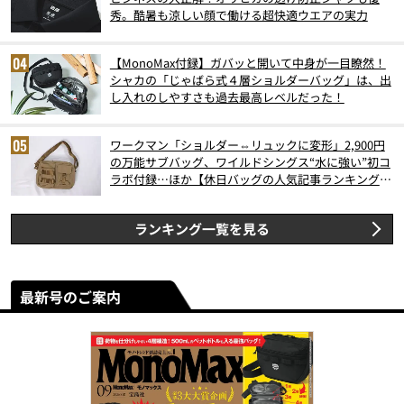
秀。酷暑も涼しい顔で働ける超快適ウエアの実力
【MonoMax付録】ガバッと開いて中身が一目瞭然！
シャカの「じゃばら式４層ショルダーバッグ」は、出
し入れのしやすさも過去最高レベルだった！
ワークマン「ショルダー⇔リュックに変形」2,900円
の万能サブバッグ、ワイルドシングス“水に強い”初コ
ラボ付録…ほか【休日バッグの人気記事ランキングベ
スト3】（2026年6月版）
ランキング一覧を見る
最新号のご案内