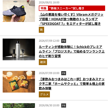
2026/08/01 18:00
特集
"鉄板スニーカー"試し履き
【山の悪路を喰い尽くす】Vibramメガグリッ
プ搭載！HOKAが放つ無敵のトレランギア
「SPEEDGOAT 7」をエディターが試し履き
靴
2026/07/09 12:00
PR
ルーティンが感動体験に！Schickのプレミア
ムライン「プロジスタ」で始めるワンランク上
のヒゲ剃り習慣
雑貨
2026/07/09 10:00
PR
【家飲みおつまみはこれ一択】おつまみスナッ
ク不二家「ホームサクッと」で簡単＆極上の家
飲み体験
グルメ
2026/06/30 10:00
PR