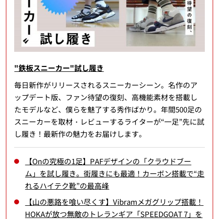
"鉄板スニーカー"試し履き
毎日新作がリリースされるスニーカーシーン。名作のア
ップデート版、ファン待望の復刻、高機能素材を搭載し
たモデルなど、僕らを魅了する秀作ばかり。年間500足の
スニーカーを取材・レビューするライターが“一足”先に試
し履き！最新作の魅力をお届けします。
【Onの究極の1足】PAFデザインの「クラウドブー
ム」を試し履き。街履きにも最適！カーボン搭載で“走
れるハイテク靴”の最高峰
【山の悪路を喰い尽くす】Vibramメガグリップ搭載！
HOKAが放つ無敵のトレランギア「SPEEDGOAT 7」を