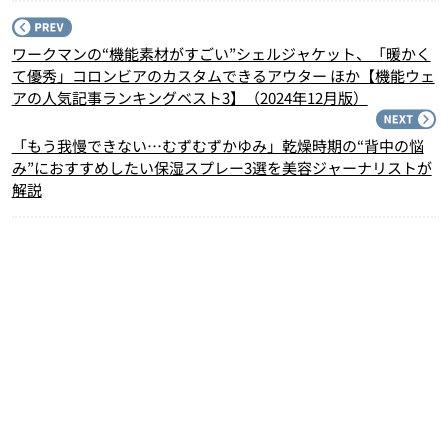
P
ワークマンの“機能素材がすごい”シェルジャケット、「暖かく
て優秀」コロンビアのカスタムできるアウター ほか【機能ウェ
アの人気記事ランキングベスト3】（2024年12月版）
N
「もう我慢できない…むずむずかゆみ」乾燥時期の“背中の悩
み”におすすめしたい保湿スプレー3選を美容ジャーナリストが
解説