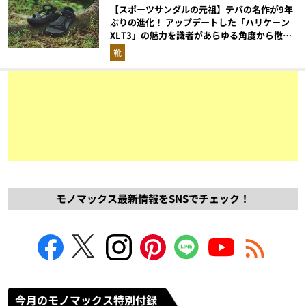
【スポーツサンダルの元祖】テバの名作が9年
ぶりの進化！ アップデートした「ハリケーン
XLT3」の魅力を識者があらゆる角度から徹底
解説！
靴
モノマックス最新情報をSNSでチェック！
今月のモノマックス特別付録