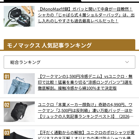
【MonoMax付録】ガバッと開いて中身が一目瞭然！
シャカの「じゃばら式４層ショルダーバッグ」は、出
し入れのしやすさも過去最高レベルだった！
モノマックス 人気記事ランキング
【ワークマンの1,590円冷感デニム】vsユニクロ・無
印で比較！猛暑を乗り切る“涼感ロングパンツ”3選を
徹底解剖。接触冷感から綿100%まで決定版
ユニクロ「本業メーカー顔負け」奇跡の4,990円、ワ
ークマン「2,500円は反則級」凄い万能バッグ…ほか
【リュックの人気記事ランキングベスト3】（2026年
6月版）
【汗だく通勤からの解放】ユニクロのポロシャツが夏
ビジネスの大正解！オリヒカの透け防止シャツも優