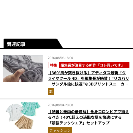
関連記事
2026/08/06 18:00
特集
編集長が注目する新作「コレ買いです」
【360°風が突き抜ける】アディダス最新「ク
ライマクール 4D」を編集長が絶賛！“リカバリ
ーサンダル級に快適”な3Dプリントスニーカー
『コレ買いです』Vol.173
靴
2026/08/04 20:00
【酷暑と豪雨の最適解】全身コロンビアで揃え
るべき！40℃超えの過酷な夏を快適にする
「最強テックウエア」セットアップ
ファッション