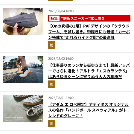
2026/08/04 18:00
特集
"鉄板スニーカー"試し履き
【Onの究極の1足】PAFデザインの「クラウド
ブーム」を試し履き。街履きにも最適！カーボ
ン搭載で“走れるハイテク靴”の最高峰
靴
2026/08/02 19:00
【仕事帰りのランから街歩きまで】最新アッパ
ーでさらに進化！アルトラ「エスカランテ 5」
はあらゆるシーンに寄り添う大人の相棒だ
靴
2026/08/01 22:00
【アダム エ ロペ限定】アディダス オリジナル
スの名作「ハンドボール スペツィアル」がト
レンドのグレーに！
靴