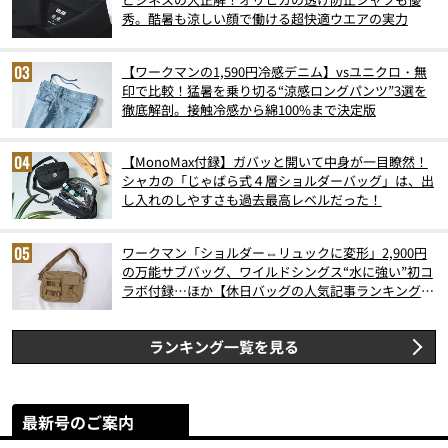
秀。酷暑も涼しい顔で働ける超快適ウエアの実力
【ワークマンの1,590円冷感デニム】vsユニクロ・無
印で比較！猛暑を乗り切る“涼感ロングパンツ”3選を
徹底解剖。接触冷感から綿100%まで決定版
【MonoMax付録】ガバッと開いて中身が一目瞭然！
シャカの「じゃばら式４層ショルダーバッグ」は、出
し入れのしやすさも過去最高レベルだった！
ワークマン「ショルダー⇔リュックに変形」2,900円
の万能サブバッグ、ワイルドシングス“水に強い”初コ
ラボ付録…ほか【休日バッグの人気記事ランキングベ
スト3】（2026年6月版）
ランキング一覧を見る
最新号のご案内