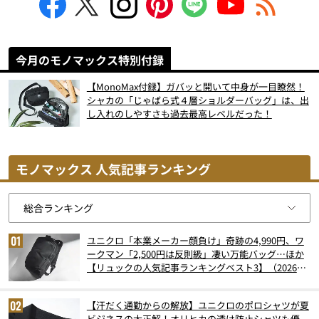
今月のモノマックス特別付録
【MonoMax付録】ガバッと開いて中身が一目瞭然！
シャカの「じゃばら式４層ショルダーバッグ」は、出
し入れのしやすさも過去最高レベルだった！
モノマックス 人気記事ランキング
ユニクロ「本業メーカー顔負け」奇跡の4,990円、ワ
ークマン「2,500円は反則級」凄い万能バッグ…ほか
【リュックの人気記事ランキングベスト3】（2026年
6月版）
【汗だく通勤からの解放】ユニクロのポロシャツが夏
ビジネスの大正解！オリヒカの透け防止シャツも優