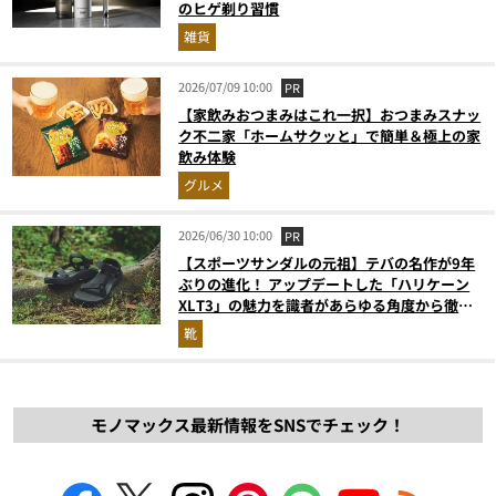
のヒゲ剃り習慣
雑貨
2026/07/09 10:00
PR
【家飲みおつまみはこれ一択】おつまみスナッ
ク不二家「ホームサクッと」で簡単＆極上の家
飲み体験
グルメ
2026/06/30 10:00
PR
【スポーツサンダルの元祖】テバの名作が9年
ぶりの進化！ アップデートした「ハリケーン
XLT3」の魅力を識者があらゆる角度から徹底
解説！
靴
モノマックス最新情報をSNSでチェック！