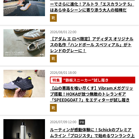
ーでさらに進化！アルトラ「エスカランテ 5」
はあらゆるシーンに寄り添う大人の相棒だ
靴
2026/08/01 22:00
【アダム エ ロペ限定】アディダス オリジナル
スの名作「ハンドボール スペツィアル」がト
レンドのグレーに！
靴
2026/08/01 18:00
特集
"鉄板スニーカー"試し履き
【山の悪路を喰い尽くす】Vibramメガグリッ
プ搭載！HOKAが放つ無敵のトレランギア
「SPEEDGOAT 7」をエディターが試し履き
靴
2026/07/09 12:00
PR
ルーティンが感動体験に！Schickのプレミア
ムライン「プロジスタ」で始めるワンランク上