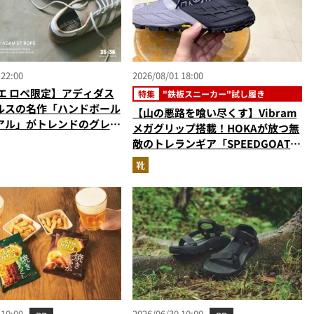
 22:00
2026/08/01 18:00
エ ロペ限定】アディダス
特集
"鉄板スニーカー"試し履き
ルスの名作「ハンドボール
【山の悪路を喰い尽くす】Vibram
アル」がトレンドのグレー
メガグリップ搭載！HOKAが放つ無
敵のトレランギア「SPEEDGOAT
7」をエディターが試し履き
靴
 10:00
2026/06/30 10:00