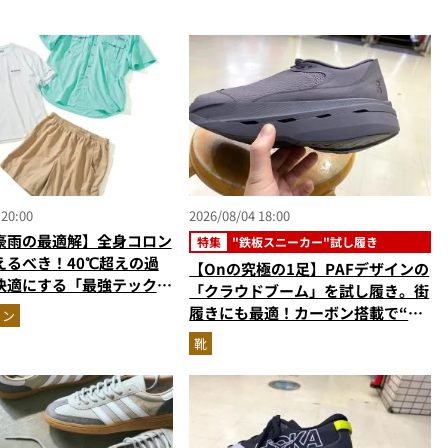
 20:00
2026/08/04 18:00
豪雨の最適解】全身コロン
特集
"鉄板スニーカー"試し履き
えるべき！40℃超えの過
【Onの究極の1足】PAFデザインの
快適にする「最強テックウ
「クラウドブーム」を試し履き。街
ットアップ
履きにも最適！カーボン搭載で“走
ョン
れるハイテク靴”の最高峰
靴