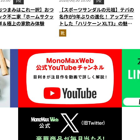
PR
PR
おつまみはこれ一択】おつ
【スポーツサンダルの元祖】テバの
ック不二家「ホームサクッ
名作が9年ぶりの進化！ アップデー
単＆極上の家飲み体験
トした「ハリケーン XLT3」の魅力
を識者があらゆる角度から徹底解
靴
説！