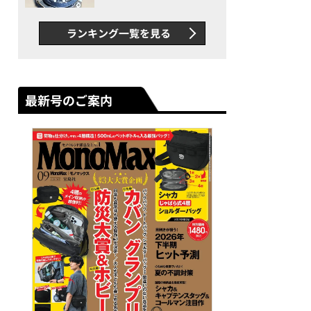
者が語る「GWR-B3000」最
新ムーブメントの衝撃
ランキング一覧を見る
最新号のご案内