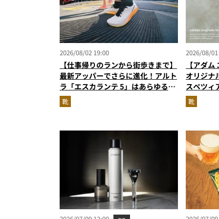
2026/08/02 19:00
2026/08/01
【仕事帰りのランから街歩きまで】
【アダム 
最新アッパーでさらに進化！アルト
オリジナ
ラ「エスカランテ 5」はあらゆるシ
スペツィ
ーンに寄り添う大人の相棒だ
に！
靴
靴
2026/07/09 12:00
2026/07/09