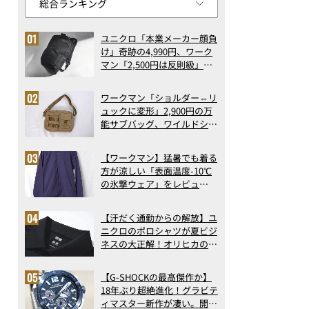
ユニクロ「本業メーカー顔負
け」奇跡の4,990円、ワーク
マン「2,500円は反則級」凄
い万能バッグ…ほか【リュッ
クの人気記事ランキングベス
ワークマン「ショルダー⇔リ
ト3】（2026年6月版）
ュックに変形」2,900円の万
能サブバッグ、ワイルドシン
グス“水に強い”初コラボ付
録…ほか【休日バッグの人気
【ワークマン】猛暑でも着る
記事ランキングベスト3】
方が涼しい「表面温度-10℃
（2026年6月版）
の氷撃ウェア」をレビュ
ー！“腕だけ濡らすのが正
解”の気化冷却機能が凄い
【汗だく通勤からの解放】ユ
ニクロのポロシャツが夏ビジ
ネスの大正解！オリヒカの透
け防止シャツも優秀。酷暑も
涼しい顔で働ける超快適ウエ
【G-SHOCKの最高傑作か】
アの実力
18年ぶり超絶進化！グラビテ
ィマスター新作が凄い。開発