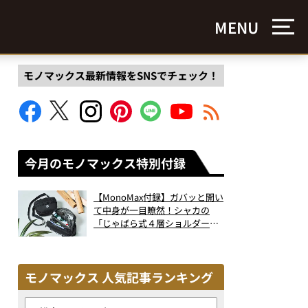
MENU
モノマックス最新情報をSNSでチェック！
今月のモノマックス特別付録
【MonoMax付録】ガバッと開い
て中身が一目瞭然！シャカの
「じゃばら式４層ショルダーバ
ッグ」は、出し入れのしやすさ
も過去最高レベルだった！
モノマックス 人気記事ランキング