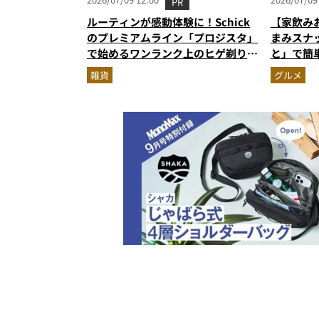
PR
ルーティンが感動体験に！Schick
【家飲み
のプレミアムライン「プロジスタ」
まみスナ
で始めるワンランク上のヒゲ剃り習
と」で簡
慣
雑貨
グルメ