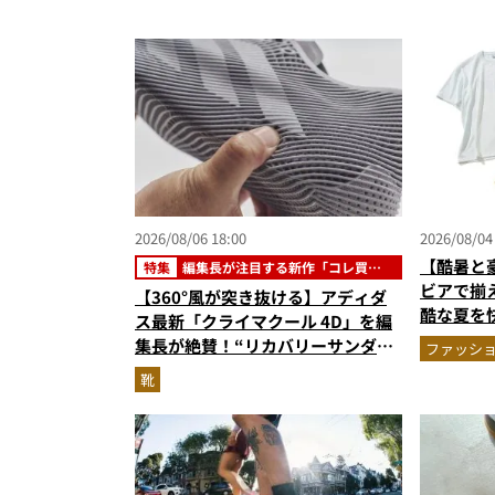
2026/08/06 18:00
2026/08/04
【酷暑と
特集
編集長が注目する新作「コレ買い
です」
ビアで揃
【360°風が突き抜ける】アディダ
酷な夏を
ス最新「クライマクール 4D」を編
エア」セ
集長が絶賛！“リカバリーサンダル
ファッシ
級に快適”な3Dプリントスニーカー
靴
『コレ買いです』Vol.173