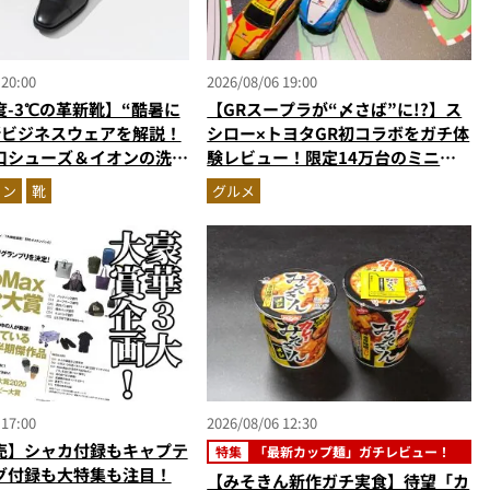
 20:00
2026/08/06 19:00
度-3℃の革新靴】“酷暑に
【GRスープラが“〆さば”に!?】ス
新ビジネスウェアを解説！
シロー×トヨタGR初コラボをガチ体
口シューズ＆イオンの洗え
験レビュー！限定14万台のミニカ
台セットアップほか
ー＆体験型演出に大人も子供も大興
ョン
靴
グルメ
奮間違いなし
 17:00
2026/08/06 12:30
売】シャカ付録もキャプテ
特集
「最新カップ麺」ガチレビュー！
グ付録も大特集も注目！
【みそきん新作ガチ実食】待望「カ