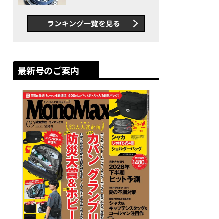
者が語る「GWR-B3000」最
新ムーブメントの衝撃
ランキング一覧を見る
最新号のご案内