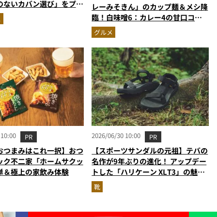
のないカバン選び」をプロ
レーみそきん」のカップ麺＆メシ降
・MonoMax9月号の目
臨！白味噌6：カレー4の甘口コク
ス
旨スープ＆ゴロッと大ぶりポテトに
グルメ
歓喜
 10:00
2026/06/30 10:00
PR
PR
おつまみはこれ一択】おつ
【スポーツサンダルの元祖】テバの
ック不二家「ホームサクッ
名作が9年ぶりの進化！ アップデー
単＆極上の家飲み体験
トした「ハリケーン XLT3」の魅力
を識者があらゆる角度から徹底解
靴
説！