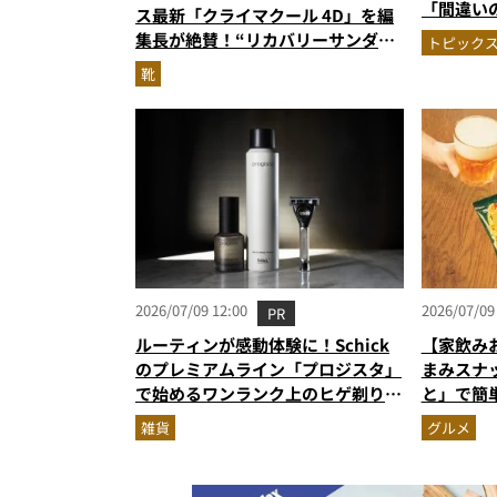
「間違い
ス最新「クライマクール 4D」を編
がジャッジ
集長が絶賛！“リカバリーサンダル
トピック
次を公開
級に快適”な3Dプリントスニーカー
靴
『コレ買いです』Vol.173
2026/07/09 12:00
2026/07/09
PR
ルーティンが感動体験に！Schick
【家飲み
のプレミアムライン「プロジスタ」
まみスナ
で始めるワンランク上のヒゲ剃り習
と」で簡
慣
雑貨
グルメ