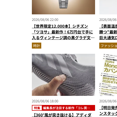
2026/08/06 22:00
2026/08/06
【世界限定12,000本】シチズン
【表面温
「ツヨサ」最新作！6万円台で手に
勝つ”最
入るヴィンテージ調の黒グラデ文字
巨大通気
盤が男心をくすぐる
る1万円
時計
ファッシ
2026/08/06 18:00
2026/08/06
【明日発
特集
編集長が注目する新作「コレ買い
です」
ンスタッ
【360°風が突き抜ける】アディダ