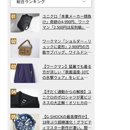
ユニクロ「本業メーカー顔負
け」奇跡の4,990円、ワーク
マン「2,500円は反則級」凄
い万能バッグ…ほか【リュッ
クの人気記事ランキングベス
ワークマン「ショルダー⇔リ
ト3】（2026年6月版）
ュックに変形」2,900円の万
能サブバッグ、ワイルドシン
グス“水に強い”初コラボ付
録…ほか【休日バッグの人気
【ワークマン】猛暑でも着る
記事ランキングベスト3】
方が涼しい「表面温度-10℃
（2026年6月版）
の氷撃ウェア」をレビュ
ー！“腕だけ濡らすのが正
解”の気化冷却機能が凄い
【汗だく通勤からの解放】ユ
ニクロのポロシャツが夏ビジ
ネスの大正解！オリヒカの透
け防止シャツも優秀。酷暑も
涼しい顔で働ける超快適ウエ
【G-SHOCKの最高傑作か】
アの実力
18年ぶり超絶進化！グラビテ
ィマスター新作が凄い。開発