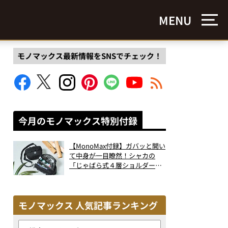
MENU
モノマックス最新情報をSNSでチェック！
今月のモノマックス特別付録
【MonoMax付録】ガバッと開い
て中身が一目瞭然！シャカの
「じゃばら式４層ショルダーバ
ッグ」は、出し入れのしやすさ
も過去最高レベルだった！
モノマックス 人気記事ランキング