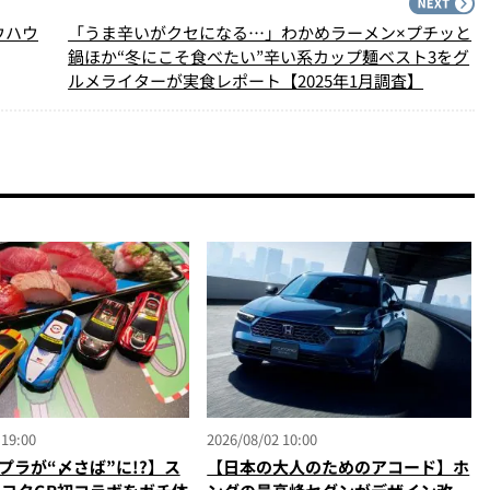
PREV
N
ウハウ
「うま辛いがクセになる…」わかめラーメン×プチッと
鍋ほか“冬にこそ食べたい”辛い系カップ麺ベスト3をグ
ルメライターが実食レポート【2025年1月調査】
 19:00
2026/08/02 10:00
プラが“〆さば”に!?】ス
【日本の大人のためのアコード】ホ