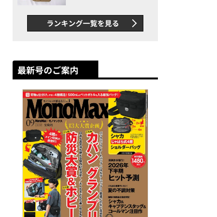
グス“水に強い”初コラボ付
録…ほか【休日バッグの人気
ランキング一覧を見る
記事ランキングベスト3】
（2026年6月版）
最新号のご案内