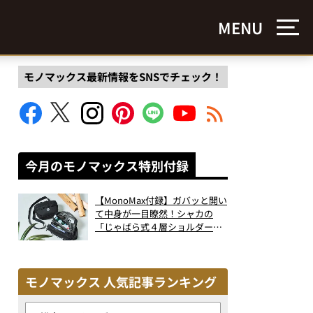
MENU
モノマックス最新情報をSNSでチェック！
今月のモノマックス特別付録
【MonoMax付録】ガバッと開い
て中身が一目瞭然！シャカの
「じゃばら式４層ショルダーバ
ッグ」は、出し入れのしやすさ
も過去最高レベルだった！
モノマックス 人気記事ランキング