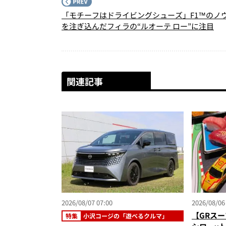
「モチーフはドライビングシューズ」F1™のノ
を注ぎ込んだフィラの“ルオーテ ロー”に注目
関連記事
2026/08/07 07:00
2026/08/06
【GRスー
特集
小沢コージの「遊べるクルマ」