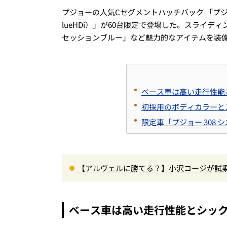
プジョーの人気Cセグメントハッチバック 「プジョー30
lueHDi）」が60台限定で登場した。スライデ
セッションブルー」など魅力的なアイテムを装備し
ベース車は高い走行性能とシ
初採用のボディカラーと
限定車「プジョー 308 シ
【アルヴェルに勝てる？】小沢コージが試乗
00Nm超の第3世代e-POWER＆和の格調
ベース車は高い走行性能とシックな内