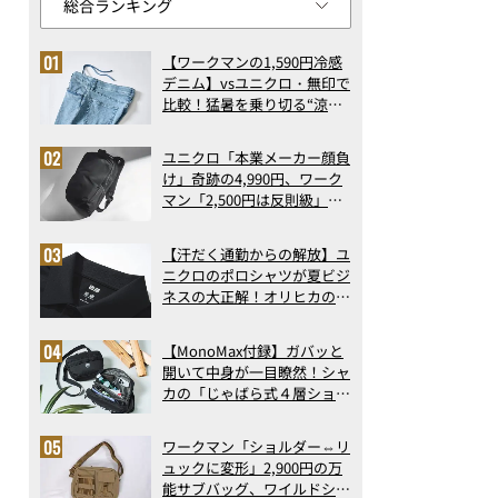
【ワークマンの1,590円冷感
デニム】vsユニクロ・無印で
比較！猛暑を乗り切る“涼感
ロングパンツ”3選を徹底解
剖。接触冷感から綿100%ま
ユニクロ「本業メーカー顔負
で決定版
け」奇跡の4,990円、ワーク
マン「2,500円は反則級」凄
い万能バッグ…ほか【リュッ
クの人気記事ランキングベス
【汗だく通勤からの解放】ユ
ト3】（2026年6月版）
ニクロのポロシャツが夏ビジ
ネスの大正解！オリヒカの透
け防止シャツも優秀。酷暑も
涼しい顔で働ける超快適ウエ
【MonoMax付録】ガバッと
アの実力
開いて中身が一目瞭然！シャ
カの「じゃばら式４層ショル
ダーバッグ」は、出し入れの
しやすさも過去最高レベルだ
ワークマン「ショルダー⇔リ
った！
ュックに変形」2,900円の万
能サブバッグ、ワイルドシン