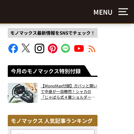
MENU
モノマックス最新情報をSNSでチェック！
今月のモノマックス特別付録
【MonoMax付録】ガバッと開い
て中身が一目瞭然！シャカの
「じゃばら式４層ショルダーバ
ッグ」は、出し入れのしやすさ
も過去最高レベルだった！
モノマックス 人気記事ランキング