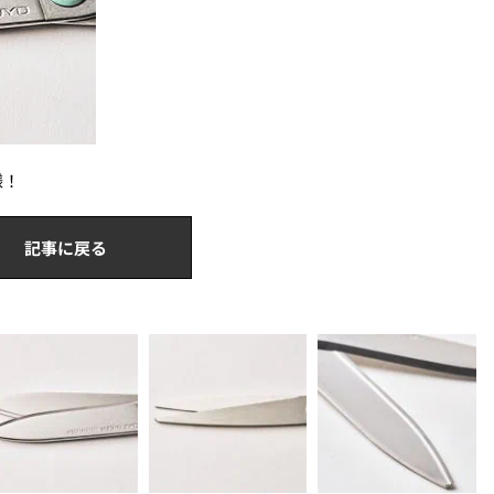
様！
記事に戻る