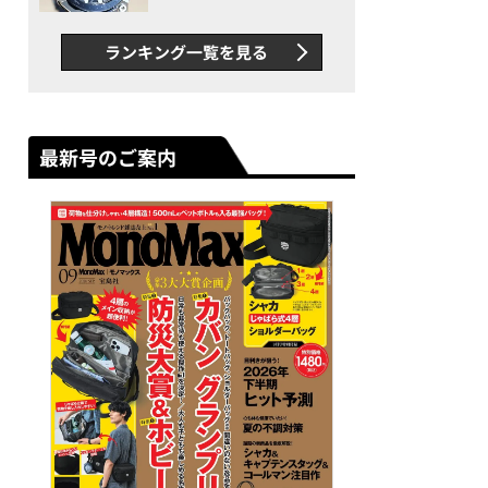
者が語る「GWR-B3000」最
新ムーブメントの衝撃
ランキング一覧を見る
最新号のご案内