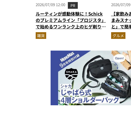
2026/07/09 12:00
2026/07/09
PR
ルーティンが感動体験に！Schick
【家飲み
のプレミアムライン「プロジスタ」
まみスナ
で始めるワンランク上のヒゲ剃り習
と」で簡
慣
雑貨
グルメ