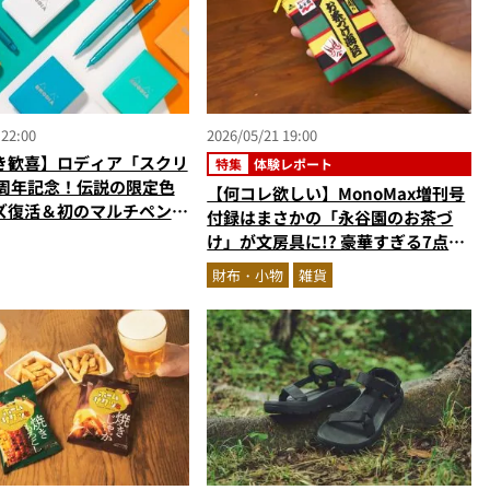
 22:00
2026/05/21 19:00
き歓喜】ロディア「スクリ
特集
体験レポート
0周年記念！伝説の限定色
【何コレ欲しい】MonoMax増刊号
ズ復活＆初のマルチペンも
付録はまさかの「永谷園のお茶づ
け」が文房具に!? 豪華すぎる7点セ
ットが神クオリティだった！スタイ
財布・小物
雑貨
リストがガチレビュー