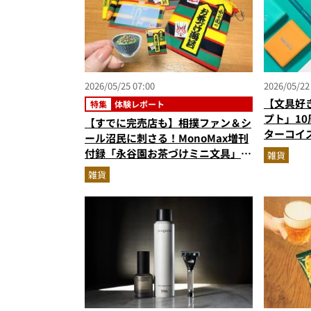
2026/05/25 07:00
2026/05/22
【文具好
特集
体験レポート
プト」1
【すでに完売店も】相撲ファン＆シ
ターコイ
ール沼民に刺さる！MonoMax増刊
登場
付録「永谷園お茶づけミニ文具」
雑貨
の“推し活界隈”意外な活用法レポ
雑貨
ート