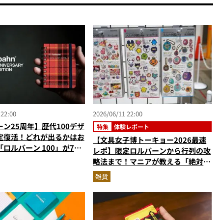
 22:00
2026/06/11 22:00
ン25周年】歴代100デザ
特集
体験レポート
定復活！どれが出るかはお
【文具女子博トーキョー2026最速
ロルバーン 100」が7月
レポ】限定ロルバーンから行列の攻
売
略法まで！マニアが教える「絶対に
買うべき注目アイテム」現地レポー
雑貨
ト