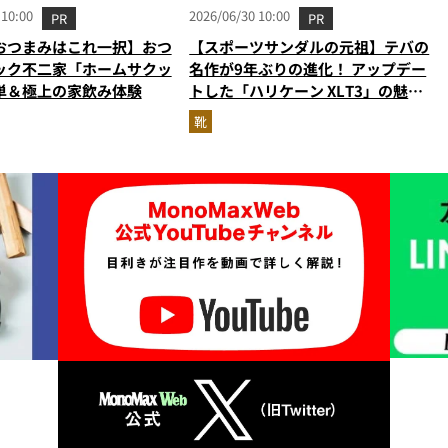
 10:00
2026/06/30 10:00
PR
PR
おつまみはこれ一択】おつ
【スポーツサンダルの元祖】テバの
ック不二家「ホームサクッ
名作が9年ぶりの進化！ アップデー
単＆極上の家飲み体験
トした「ハリケーン XLT3」の魅力
を識者があらゆる角度から徹底解
靴
説！