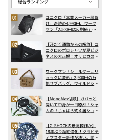
ユニクロ「本業メーカー顔負
け」奇跡の4,990円、ワーク
マン「2,500円は反則級」凄
い万能バッグ…ほか【リュッ
クの人気記事ランキングベス
【汗だく通勤からの解放】ユ
ト3】（2026年6月版）
ニクロのポロシャツが夏ビジ
ネスの大正解！オリヒカの透
け防止シャツも優秀。酷暑も
涼しい顔で働ける超快適ウエ
ワークマン「ショルダー⇔リ
アの実力
ュックに変形」2,900円の万
能サブバッグ、ワイルドシン
グス“水に強い”初コラボ付
録…ほか【休日バッグの人気
【MonoMax付録】ガバッと
記事ランキングベスト3】
開いて中身が一目瞭然！シャ
（2026年6月版）
カの「じゃばら式４層ショル
ダーバッグ」は、出し入れの
しやすさも過去最高レベルだ
【G-SHOCKの最高傑作か】
った！
18年ぶり超絶進化！グラビテ
ィマスター新作が凄い。開発