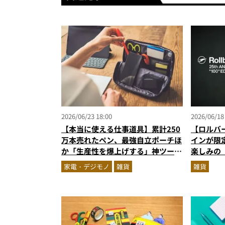
2026/06/23 18:00
2026/06/18
【本当に使える仕事道具】累計250
【ロルバー
万本売れたペン、最強自立ポーチほ
インが限
か「生産性を爆上げする」神ツール
楽しみの「
5選『MonoMaxベストバイ大賞』
3日に発
家電・デジモノ
雑貨
雑貨