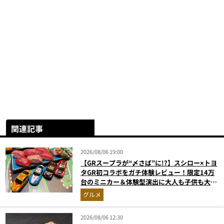
関連記事
2026/08/06 19:00
【GRスープラが“〆さば”に!?】スシロー×トヨ
タGR初コラボをガチ体験レビュー！限定14万
台のミニカー＆体験型演出に大人も子供も大興
奮間違いなし
グルメ
2026/08/06 12:30