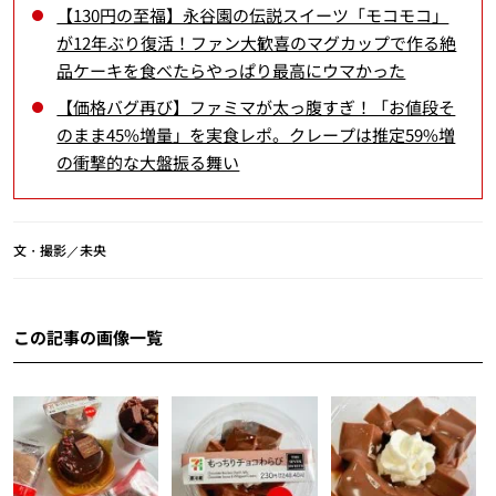
【130円の至福】永谷園の伝説スイーツ「モコモコ」
が12年ぶり復活！ファン大歓喜のマグカップで作る絶
品ケーキを食べたらやっぱり最高にウマかった
【価格バグ再び】ファミマが太っ腹すぎ！「お値段そ
のまま45%増量」を実食レポ。クレープは推定59%増
の衝撃的な大盤振る舞い
文・撮影／未央
この記事の画像一覧