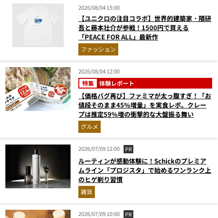
2026/08/04 15:00
【ユニクロの注目コラボ】世界的建築家・隈研
吾と藤本壮介が参戦！1500円で買える
「PEACE FOR ALL」最新作
ファッション
2026/08/04 12:00
特集
体験レポート
【価格バグ再び】ファミマが太っ腹すぎ！「お
値段そのまま45%増量」を実食レポ。クレー
プは推定59%増の衝撃的な大盤振る舞い
グルメ
2026/07/09 12:00
PR
ルーティンが感動体験に！Schickのプレミア
ムライン「プロジスタ」で始めるワンランク上
のヒゲ剃り習慣
雑貨
2026/07/09 10:00
PR