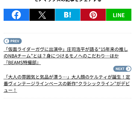
LINE
P
「仮面ライダーガヴに出演中」庄司浩平が語る“15年来の推し
のNBAチーム”とは？身につけるモノへのこだわり…ほか
『BEAMS特撮部』
N
「大人の雰囲気と気品が漂う…」大人顔のケルティが誕生！定
番ヴィンテージラインベースの新作“クラシックライン”がデビ
ュー！