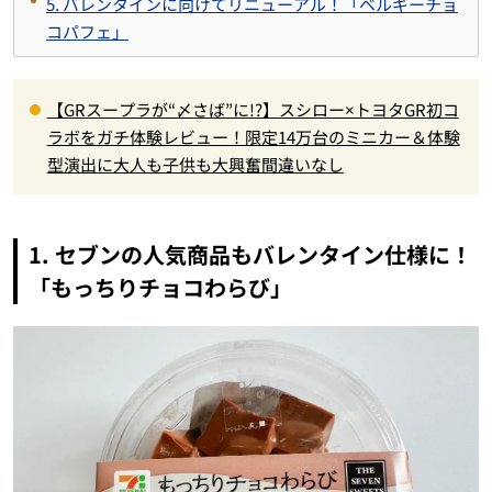
5. バレンタインに向けてリニューアル！「ベルギーチョ
コパフェ」
【GRスープラが“〆さば”に!?】スシロー×トヨタGR初コ
ラボをガチ体験レビュー！限定14万台のミニカー＆体験
型演出に大人も子供も大興奮間違いなし
1. セブンの人気商品もバレンタイン仕様に！
「もっちりチョコわらび」