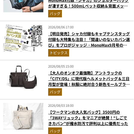
MonoMax付録「シャカ」のショルダーバッグ
が凄すぎる！500mLペット収納＆背面メッシ
ュでベタつかない
バッグ
2026/08/06 17:00
【明日発売】シャカ付録もキャプテンスタッグ
付録も大特集も注目！「間違いのないカバン選
び」をプロがジャッジ・MonoMax9月号の目
次を公開
トピックス
2026/08/05 15:00
【大人のオンオフ最強鞄】アントラックの
「CITY/DS」に現代版ヘルメットバッグ＆三日
月型が登場！秋服に絶対合う新色モールブラウ
ンが傑作
バッグ
2026/08/03 18:00
【ワークマンの大人気バッグ】3500円の
「3WAYリュック」をマニアが絶賛！“しごで
きカバン”が撥水防汚で評判以上に優秀だった
バッグ