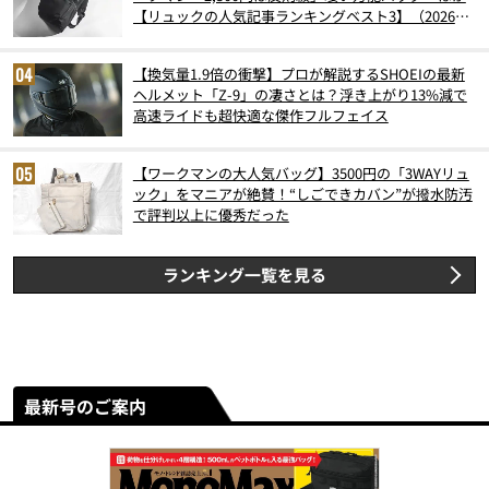
【リュックの人気記事ランキングベスト3】（2026年
6月版）
【換気量1.9倍の衝撃】プロが解説するSHOEIの最新
ヘルメット「Z-9」の凄さとは？浮き上がり13%減で
高速ライドも超快適な傑作フルフェイス
【ワークマンの大人気バッグ】3500円の「3WAYリュ
ック」をマニアが絶賛！“しごできカバン”が撥水防汚
で評判以上に優秀だった
ランキング一覧を見る
最新号のご案内