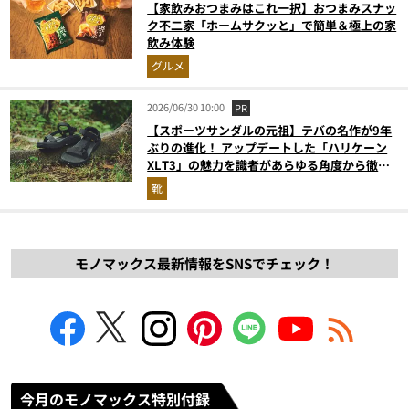
【家飲みおつまみはこれ一択】おつまみスナッ
ク不二家「ホームサクッと」で簡単＆極上の家
飲み体験
グルメ
2026/06/30 10:00
PR
【スポーツサンダルの元祖】テバの名作が9年
ぶりの進化！ アップデートした「ハリケーン
XLT3」の魅力を識者があらゆる角度から徹底
解説！
靴
モノマックス最新情報をSNSでチェック！
今月のモノマックス特別付録