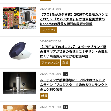
2026/08/03 17:00
【プロ9名がガチ審査】2026年の最高カバンは
どれだ!? 「カバン大賞」ほか注目企画満載の
MonoMax9月号＆増刊の表紙を速報
トピックス
2026/08/02 20:00
【1万円以下の神コスパ】スポーツブランド発
の日常ギアが猛暑の救世主に！デサントの壊れ
にくい晴雨兼用傘ほかを徹底解説
ファッション
雑貨
2026/07/09 12:00
PR
ルーティンが感動体験に！Schickのプレミア
ムライン「プロジスタ」で始めるワンランク上
のヒゲ剃り習慣
雑貨
2026/07/09 10:00
PR