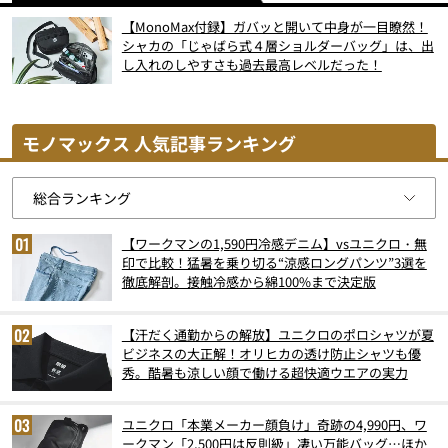
【MonoMax付録】ガバッと開いて中身が一目瞭然！
シャカの「じゃばら式４層ショルダーバッグ」は、出
し入れのしやすさも過去最高レベルだった！
モノマックス 人気記事ランキング
【ワークマンの1,590円冷感デニム】vsユニクロ・無
印で比較！猛暑を乗り切る“涼感ロングパンツ”3選を
徹底解剖。接触冷感から綿100%まで決定版
【汗だく通勤からの解放】ユニクロのポロシャツが夏
ビジネスの大正解！オリヒカの透け防止シャツも優
秀。酷暑も涼しい顔で働ける超快適ウエアの実力
ユニクロ「本業メーカー顔負け」奇跡の4,990円、ワ
ークマン「2,500円は反則級」凄い万能バッグ…ほか