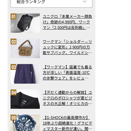
ユニクロ「本業メーカー顔負
け」奇跡の4,990円、ワーク
マン「2,500円は反則級」凄
い万能バッグ…ほか【リュッ
クの人気記事ランキングベス
ワークマン「ショルダー⇔リ
ト3】（2026年6月版）
ュックに変形」2,900円の万
能サブバッグ、ワイルドシン
グス“水に強い”初コラボ付
録…ほか【休日バッグの人気
【ワークマン】猛暑でも着る
記事ランキングベスト3】
方が涼しい「表面温度-10℃
（2026年6月版）
の氷撃ウェア」をレビュ
ー！“腕だけ濡らすのが正
解”の気化冷却機能が凄い
【汗だく通勤からの解放】ユ
ニクロのポロシャツが夏ビジ
ネスの大正解！オリヒカの透
け防止シャツも優秀。酷暑も
涼しい顔で働ける超快適ウエ
【G-SHOCKの最高傑作か】
アの実力
18年ぶり超絶進化！グラビテ
ィマスター新作が凄い。開発