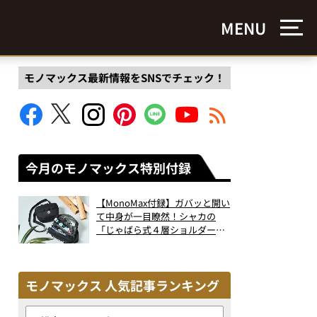
MENU
モノマックス最新情報をSNSでチェック！
今月のモノマックス特別付録
【MonoMax付録】ガバッと開い
て中身が一目瞭然！シャカの
「じゃばら式４層ショルダーバ
ッグ」は、出し入れのしやすさ
も過去最高レベルだった！
モノマックス 人気記事ランキング