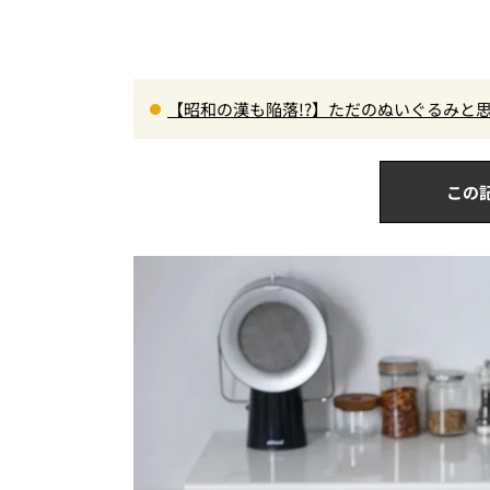
【昭和の漢も陥落!?】ただのぬいぐるみと思
o」にハートを奪われた
この