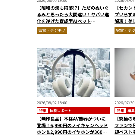
2026/08/05 19:00
2026/08/04
【昭和の漢も陥落!?】ただのぬいぐ
【セカン
るみと思ったら大間違い！ヤバい進
プいらず
化を遂げた育成型AIペット
解凍！美
「Fuzozo」にハートを奪われた
「フリーザ
家電・デジモノ
家電・デ
ノ雑誌編
家電』Vol
2026/08/02 18:00
2026/07/30
特集
体験レポート
特集
編集
です
【無印良品】本格AV機器がついに
【究極の
登場！6,990円のノイキャンヘッド
ファンで
ホン＆2,990円のイヤホンが360度
却ベスト