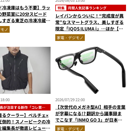
 22:00
2026/08/03 15:00
ド冷凍庫はもう不要】ラッ
特集
月間人気記事ランキング
の野菜室に20分スピード
レイバンからついに！“完成度が異
しすぎる東芝の冷凍冷蔵庫
常”なスマートグラス、美しすぎる
」を徹底解説／No.1モ
限定「IQOS ILUMA i」…ほか【ガ
ジモノ
集長が選ぶ『センスがいい
ジェットの人気記事ランキングベス
家電・デジモノ
.10
ト3】（2026年6月版）
 18:00
2026/07/29 22:00
【次世代のメガネ型AI】相手の言葉
長が注目する新作「コレ買い
」
が字幕になる!? 翻訳から議事録ま
着るクーラー】ペルチェ×
でこなす「INMO GO 3」が日本上
圧倒的！スノーピークの冷
陸
を編集長が徹底レビュー。
家電・デジモノ