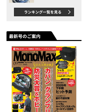
者が語る「GWR-B3000」最
新ムーブメントの衝撃
ランキング一覧を見る
最新号のご案内