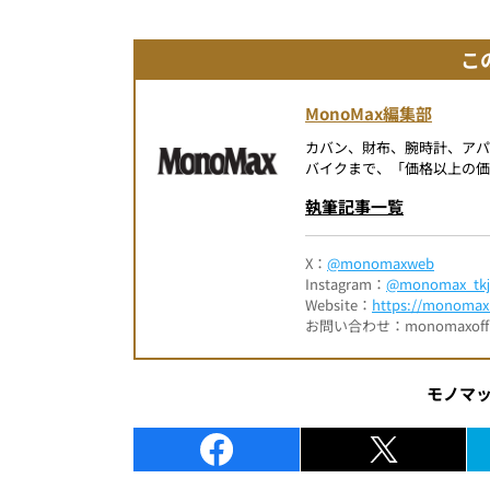
こ
MonoMax編集部
カバン、財布、腕時計、ア
バイクまで、「価格以上の価
執筆記事一覧
X：
@monomaxweb
Instagram：
@monomax_tkj
Website：
https://monomax.
お問い合わせ：monomaxofficia
モノマ