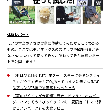
体験レポート
モノの本当のよさは実際に体験してみたからこそわかる
もの。ここではモノマックスのスタッフや編集部員がみ
なさんに代わって使ってみた、味わってみた体験レポー
トを公開します！
【もはや原価割れ!?】業スー「スモークチキンスライ
ス」がウマすぎた！700gあってもすぐに無くなる“絶
品アレンジ”5選で物価高もへっちゃら
【夏のびくドンが大正解】巨大エビフライ×オムバー
グにハマりそう！びっくりドンキー夏限定「トマト弾
けるハンバーグ」を実食レビュー