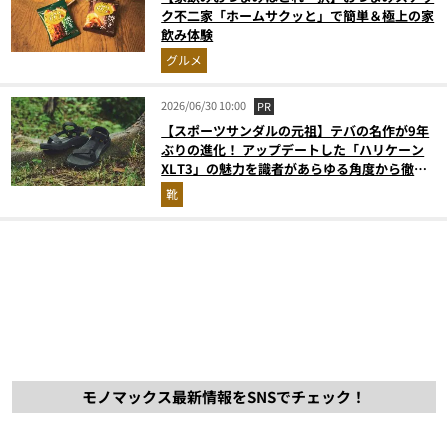
ク不二家「ホームサクッと」で簡単＆極上の家
飲み体験
グルメ
2026/06/30 10:00
PR
【スポーツサンダルの元祖】テバの名作が9年
ぶりの進化！ アップデートした「ハリケーン
XLT3」の魅力を識者があらゆる角度から徹底
解説！
靴
モノマックス最新情報をSNSでチェック！