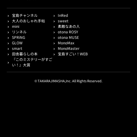
宝島チャンネル
InRed
大人のおしゃれ手帖
sweet
mini
素敵なあの人
リンネル
otona ROSY
SPRiNG
otona MUSE
GLOW
MonoMax
smart
MonoMaster
田舎暮らしの本
宝島すごい！WEB
『このミステリーがすご
い！』大賞
© TAKARAJIMASHA,Inc. All Rights Reserved.