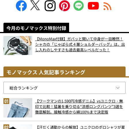
今月のモノマックス特別付録
【MonoMax付録】ガバッと開いて中身が一目瞭然！
シャカの「じゃばら式４層ショルダーバッグ」は、出
し入れのしやすさも過去最高レベルだった！
モノマックス 人気記事ランキング
【ワークマンの1,590円冷感デニム】vsユニクロ・無
印で比較！猛暑を乗り切る“涼感ロングパンツ”3選を
徹底解剖。接触冷感から綿100%まで決定版
【汗だく通勤からの解放】ユニクロのポロシャツが夏