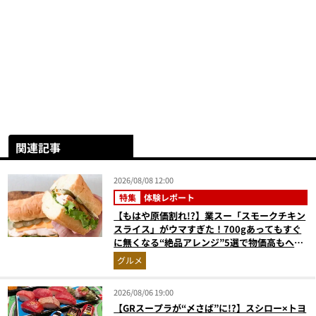
関連記事
2026/08/08 12:00
特集
体験レポート
【もはや原価割れ!?】業スー「スモークチキン
スライス」がウマすぎた！700gあってもすぐ
に無くなる“絶品アレンジ”5選で物価高もへっ
ちゃら
グルメ
2026/08/06 19:00
【GRスープラが“〆さば”に!?】スシロー×トヨ