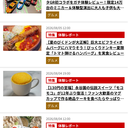
タGR初コラボをガチ体験レビュー！限定14万
台のミニカー＆体験型演出に大人も子供も大興
奮間違いなし
グルメ
2026/08/05 12:00
特集
体験レポート
【夏のびくドンが大正解】巨大エビフライ×オ
ムバーグにハマりそう！びっくりドンキー夏限
定「トマト弾けるハンバーグ」を実食レビュー
グルメ
2026/08/04 19:00
特集
体験レポート
【130円の至福】永谷園の伝説スイーツ「モコ
モコ」が12年ぶり復活！ファン大歓喜のマグ
カップで作る絶品ケーキを食べたらやっぱり最
高にウマかった
グルメ
2026/08/04 12:00
特集
体験レポート