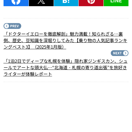
LINE
P
「ドクターイエローを徹底解剖」魅力満載！知られざる…裏
側、歴史、豆知識を深堀りしてみた【乗り物の人気記事ランキ
ングベスト3】（2025年1月版）
N
「1泊2日でディープな札幌を体験」隠れ家ジンギスカン、シュ
ールでアートな頭大仏…“北海道・札幌の寄り道出張”を旅好き
ライターが体験レポート