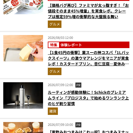
【価格バグ再び】ファミマが太っ腹すぎ！「お
値段そのまま45%増量」を実食レポ。クレー
プは推定59%増の衝撃的な大盤振る舞い
グルメ
2026/08/03 12:00
特集
体験レポート
【1食45円の衝撃】業スーの神コスパ「1Lパッ
クスイーツ」の激ウマアレンジをマニアが実食
レポ！カスタードプリン、杏仁豆腐…夏休みの
おやつに最強すぎた
グルメ
2026/07/09 12:00
PR
ルーティンが感動体験に！Schickのプレミア
ムライン「プロジスタ」で始めるワンランク上
のヒゲ剃り習慣
雑貨
2026/07/09 10:00
PR
【家飲みおつまみはこれ一択】おつまみスナッ