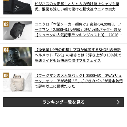
ビジネスの大正解！オリヒカの透け防止シャツも優
秀。酷暑も涼しい顔で働ける超快適ウエアの実力
ユニクロ「本業メーカー顔負け」奇跡の4,990円、ワ
ークマン「2,500円は反則級」凄い万能バッグ…ほか
【リュックの人気記事ランキングベスト3】（2026年
6月版）
【換気量1.9倍の衝撃】プロが解説するSHOEIの最新
ヘルメット「Z-9」の凄さとは？浮き上がり13%減で
高速ライドも超快適な傑作フルフェイス
【ワークマンの大人気バッグ】3500円の「3WAYリュ
ック」をマニアが絶賛！“しごできカバン”が撥水防汚
で評判以上に優秀だった
ランキング一覧を見る