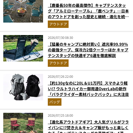
【鹿番長50年の最高傑作】キャプテンスタッ
グ「アルミローテーブル」「鹿ベンチ」…日本
のアウトドアを創った歴史と継続・進化を続け
る定番神ギア11選
アウトドア
2026/07/30 08:30
【猛暑のキャンプに絶対買い】遮光率99.99％
の最強タープ、保冷力2倍クーラーほか キャプ
テンスタッグの快適ギア6選を徹底解説
アウトドア
2026/07/26 22:00
【約130gなのに20L＆U1万円】スマホより軽
い!? ウルトラハイカー御用達OverLabの新作
「パラグライダー素材バックパック」に大注目
バッグ
2026/07/25 18:00
【進化系アウトドアギア】大人気グリルがフラ
イパンに!?焚き火＆キャンプ飯がもっと楽しく