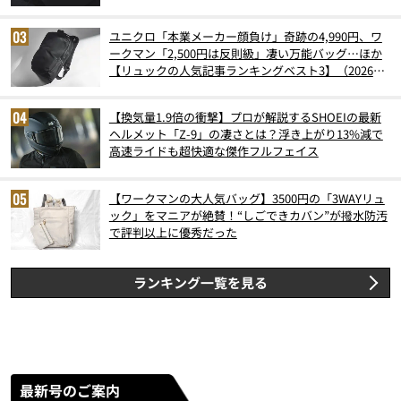
ユニクロ「本業メーカー顔負け」奇跡の4,990円、ワ
ークマン「2,500円は反則級」凄い万能バッグ…ほか
【リュックの人気記事ランキングベスト3】（2026年
6月版）
【換気量1.9倍の衝撃】プロが解説するSHOEIの最新
ヘルメット「Z-9」の凄さとは？浮き上がり13%減で
高速ライドも超快適な傑作フルフェイス
【ワークマンの大人気バッグ】3500円の「3WAYリュ
ック」をマニアが絶賛！“しごできカバン”が撥水防汚
で評判以上に優秀だった
ランキング一覧を見る
最新号のご案内