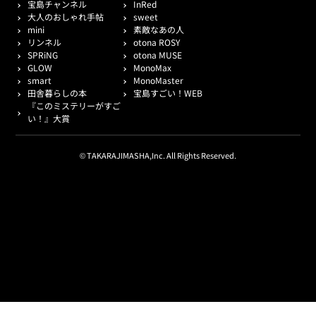
宝島チャンネル
InRed
大人のおしゃれ手帖
sweet
mini
素敵なあの人
リンネル
otona ROSY
SPRiNG
otona MUSE
GLOW
MonoMax
smart
MonoMaster
田舎暮らしの本
宝島すごい！WEB
『このミステリーがすご
い！』大賞
© TAKARAJIMASHA,Inc. All Rights Reserved.