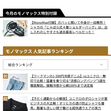
今月のモノマックス特別付録
【MonoMax付録】ガバッと開いて中身が一目瞭然！
シャカの「じゃばら式４層ショルダーバッグ」は、出
し入れのしやすさも過去最高レベルだった！
モノマックス 人気記事ランキング
【ワークマンの1,590円冷感デニム】vsユニクロ・無
印で比較！猛暑を乗り切る“涼感ロングパンツ”3選を
徹底解剖。接触冷感から綿100%まで決定版
【汗だく通勤からの解放】ユニクロのポロシャツが夏
ビジネスの大正解！オリヒカの透け防止シャツも優
秀。酷暑も涼しい顔で働ける超快適ウエアの実力