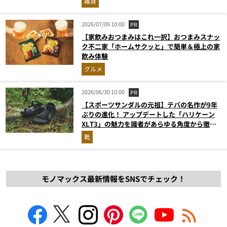
雑貨
2026/07/09 10:00
PR
【家飲みおつまみはこれ一択】おつまみスナッ
ク不二家「ホームサクッと」で簡単＆極上の家
飲み体験
グルメ
2026/06/30 10:00
PR
【スポーツサンダルの元祖】テバの名作が9年
ぶりの進化！ アップデートした「ハリケーン
XLT3」の魅力を識者があらゆる角度から徹底
解説！
靴
モノマックス最新情報をSNSでチェック！