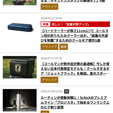
なる「キャプテンスタッグの最強ギア」4選
アウトドア
2026/07/22 20:00
特集
涼しい！「猛暑対策グッズ」
【ハードクーラーが厚さ11cmに!?】コールマ
ン初の折りたたみクーラーほか、“猛暑の外遊
びを制覇”するためのクールギア傑作3選
アウトドア
雑貨
2026/07/17 07:00
【コールマンが熱中症対策の最適解】今しか買
えない日本代表限定モデルも！クールすぎるギ
ア「ジェットブラック」を解説。夏のスポーツ
応援＆レジャーの強い味方
アウトドア
2026/07/09 12:00
PR
ルーティンが感動体験に！Schickのプレミア
ムライン「プロジスタ」で始めるワンランク上
のヒゲ剃り習慣