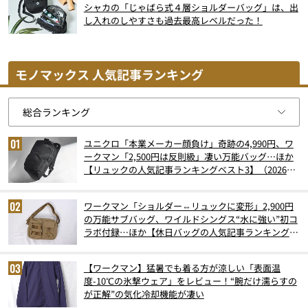
シャカの「じゃばら式４層ショルダーバッグ」は、出
し入れのしやすさも過去最高レベルだった！
モノマックス 人気記事ランキング
ユニクロ「本業メーカー顔負け」奇跡の4,990円、ワ
ークマン「2,500円は反則級」凄い万能バッグ…ほか
【リュックの人気記事ランキングベスト3】（2026年
6月版）
ワークマン「ショルダー⇔リュックに変形」2,900円
の万能サブバッグ、ワイルドシングス“水に強い”初コ
ラボ付録…ほか【休日バッグの人気記事ランキングベ
スト3】（2026年6月版）
【ワークマン】猛暑でも着る方が涼しい「表面温
度-10℃の氷撃ウェア」をレビュー！“腕だけ濡らすの
が正解”の気化冷却機能が凄い