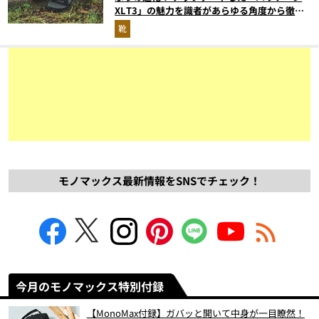
XLT3」の魅力を識者があらゆる角度から徹底
解説！
靴
モノマックス最新情報をSNSでチェック！
今月のモノマックス特別付録
【MonoMax付録】ガバッと開いて中身が一目瞭然！