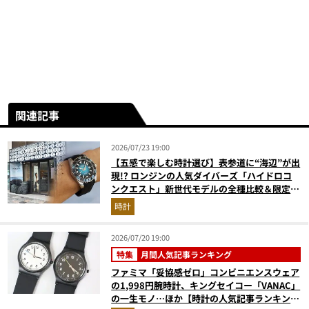
関連記事
2026/07/23 19:00
【五感で楽しむ時計選び】表参道に“海辺”が出
現!? ロンジンの人気ダイバーズ「ハイドロコ
ンクエスト」新世代モデルの全種比較＆限定品
が揃う激アツ空間へ！
時計
2026/07/20 19:00
特集
月間人気記事ランキング
ファミマ「妥協感ゼロ」コンビニエンスウェア
の1,998円腕時計、キングセイコー「VANAC」
の一生モノ…ほか【時計の人気記事ランキング