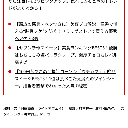
から注目作を3つピックアップ。比べてみると今のトレン
ドがよくわかる！
【頭皮の悪臭・ベタつきに】美容プロ解説、猛暑で増
える“脂性フケ”を防ぐ！ドラッグストアで買える優秀
ヘアケア3選
【セブン新作スイーツ】実食ランキングBEST3！優勝
はもちもちの塩バニラクレープ、濃厚チョコもレベル
高すぎ
【100円台でこの至福】ローソン「ウチカフェ」絶品
スイーツBEST3！1位は食べごたえ満点のツインシュ
ー。担当者直撃でわかった人気の秘密
取材・文／岡藤充泰（ライトアウェイ） 撮影／村本祥一（BYTHEWAY） ス
タイリング／栃木雅広（quilt）