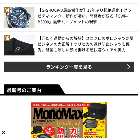
【G-SHOCKの最高傑作か】18年ぶり超絶進化！グラ
ビティマスター新作が凄い。開発者が語る「GWR-
B3000」最新ムーブメントの衝撃
【汗だく通勤からの解放】ユニクロのポロシャツが夏
ビジネスの大正解！オリヒカの透け防止シャツも優
秀。酷暑も涼しい顔で働ける超快適ウエアの実力
ランキング一覧を見る
最新号のご案内