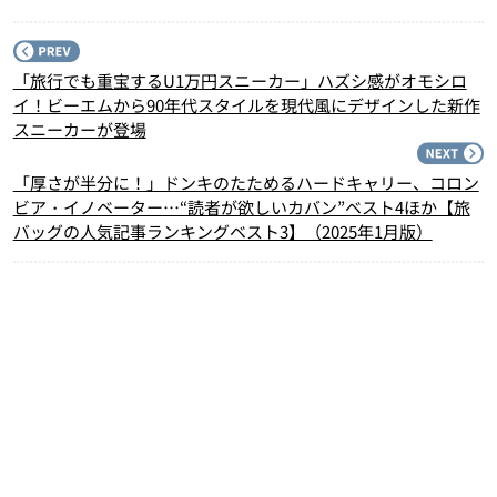
P
「旅行でも重宝するU1万円スニーカー」ハズシ感がオモシロ
イ！ビーエムから90年代スタイルを現代風にデザインした新作
スニーカーが登場
N
「厚さが半分に！」ドンキのたためるハードキャリー、コロン
ビア・イノベーター…“読者が欲しいカバン”ベスト4ほか【旅
バッグの人気記事ランキングベスト3】（2025年1月版）