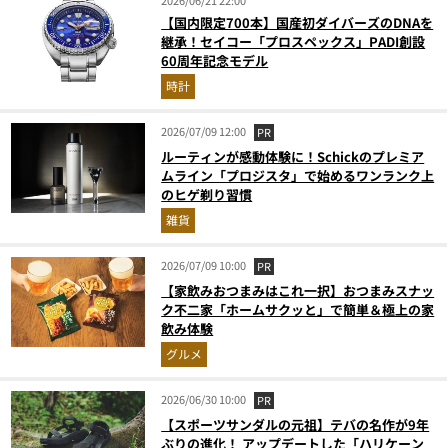
2026/06/21 22:00
【国内限定700本】国産初ダイバーズのDNAを
継承！セイコー「プロスペックス」PADI創設
60周年記念モデル
時計
2026/07/09 12:00
PR
ルーティンが感動体験に！Schickのプレミア
ムライン「プロジスタ」で始めるワンランク上
のヒゲ剃り習慣
雑貨
2026/07/09 10:00
PR
【家飲みおつまみはこれ一択】おつまみスナッ
ク不二家「ホームサクッと」で簡単＆極上の家
飲み体験
グルメ
2026/06/30 10:00
PR
【スポーツサンダルの元祖】テバの名作が9年
ぶりの進化！ アップデートした「ハリケーン