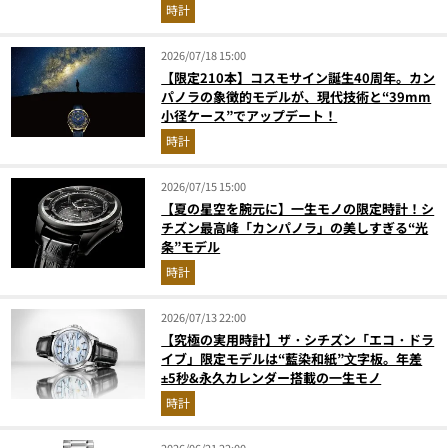
ベスト3】（2026年6月版）
時計
2026/07/18 15:00
【限定210本】コスモサイン誕生40周年。カン
パノラの象徴的モデルが、現代技術と“39mm
小径ケース”でアップデート！
時計
2026/07/15 15:00
【夏の星空を腕元に】一生モノの限定時計！シ
チズン最高峰「カンパノラ」の美しすぎる“光
条”モデル
時計
2026/07/13 22:00
【究極の実用時計】ザ・シチズン「エコ・ドラ
イブ」限定モデルは“藍染和紙”⽂字板。年差
±5秒&永久カレンダー搭載の一生モノ
時計