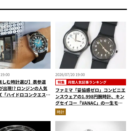
 19:00
2026/07/20 19:00
楽しむ時計選び】表参道
特集
月間人気記事ランキング
が出現!? ロンジンの人気
ファミマ「妥協感ゼロ」コンビニエ
ズ「ハイドロコンクエス
ンスウェアの1,998円腕時計、キン
代モデルの全種比較＆限定
グセイコー「VANAC」の一生モ
激アツ空間へ！
ノ…ほか【時計の人気記事ランキン
時計
グベスト3】（2026年6月版）