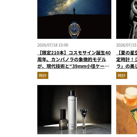
2026/07/18 15:00
2026/07/15
【限定210本】コスモサイン誕生40
【夏の星
周年。カンパノラの象徴的モデル
定時計！
が、現代技術と“39mm小径ケー
ラ」の美
ス”でアップデート！
時計
時計