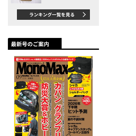
グス“水に強い”初コラボ付
録…ほか【休日バッグの人気
ランキング一覧を見る
記事ランキングベスト3】
（2026年6月版）
最新号のご案内