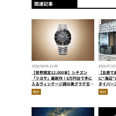
関連記事
2026/08/06 22:00
2026/07/23
【世界限定12,000本】シチズン
【五感で
「ツヨサ」最新作！6万円台で手に
に“海辺”
入るヴィンテージ調の黒グラデ文字
ダイバー
盤が男心をくすぐる
ト」新世
時計
時計
品が揃う