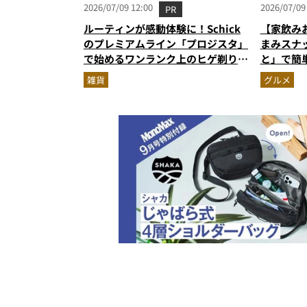
2026/07/09 12:00
2026/07/09
PR
ルーティンが感動体験に！Schick
【家飲み
のプレミアムライン「プロジスタ」
まみスナ
で始めるワンランク上のヒゲ剃り習
と」で簡
慣
雑貨
グルメ