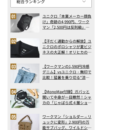
ユニクロ「本業メーカー顔負
け」奇跡の4,990円、ワーク
マン「2,500円は反則級」凄
い万能バッグ…ほか【リュッ
クの人気記事ランキングベス
【汗だく通勤からの解放】ユ
ト3】（2026年6月版）
ニクロのポロシャツが夏ビジ
ネスの大正解！オリヒカの透
け防止シャツも優秀。酷暑も
涼しい顔で働ける超快適ウエ
【ワークマンの1,590円冷感
アの実力
デニム】vsユニクロ・無印で
比較！猛暑を乗り切る“涼感
ロングパンツ”3選を徹底解
剖。接触冷感から綿100%ま
【MonoMax付録】ガバッと
で決定版
開いて中身が一目瞭然！シャ
カの「じゃばら式４層ショル
ダーバッグ」は、出し入れの
しやすさも過去最高レベルだ
ワークマン「ショルダー⇔リ
った！
ュックに変形」2,900円の万
能サブバッグ、ワイルドシン