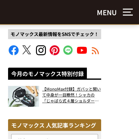
MENU
モノマックス最新情報をSNSでチェック！
今月のモノマックス特別付録
【MonoMax付録】ガバッと開い
て中身が一目瞭然！シャカの
「じゃばら式４層ショルダーバ
ッグ」は、出し入れのしやすさ
も過去最高レベルだった！
モノマックス 人気記事ランキング