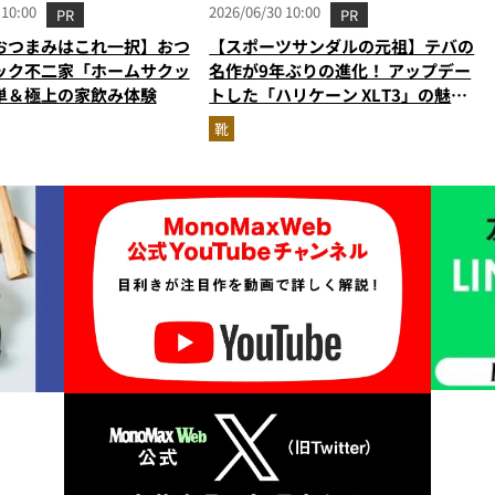
 10:00
2026/06/30 10:00
PR
PR
おつまみはこれ一択】おつ
【スポーツサンダルの元祖】テバの
ック不二家「ホームサクッ
名作が9年ぶりの進化！ アップデー
単＆極上の家飲み体験
トした「ハリケーン XLT3」の魅力
を識者があらゆる角度から徹底解
靴
説！