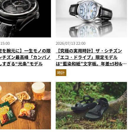
 15:00
2026/07/13 22:00
空を腕元に】一生モノの限
【究極の実用時計】ザ・シチズン
シチズン最高峰「カンパノ
「エコ・ドライブ」限定モデル
しすぎる“光条”モデル
は“藍染和紙”⽂字板。年差±5秒&永
久カレンダー搭載の一生モノ
時計