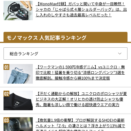
【MonoMax付録】ガバッと開いて中身が一目瞭然！
シャカの「じゃばら式４層ショルダーバッグ」は、出
し入れのしやすさも過去最高レベルだった！
モノマックス 人気記事ランキング
【ワークマンの1,590円冷感デニム】vsユニクロ・無
印で比較！猛暑を乗り切る“涼感ロングパンツ”3選を
徹底解剖。接触冷感から綿100%まで決定版
【汗だく通勤からの解放】ユニクロのポロシャツが夏
ビジネスの大正解！オリヒカの透け防止シャツも優
秀。酷暑も涼しい顔で働ける超快適ウエアの実力
【換気量1.9倍の衝撃】プロが解説するSHOEIの最新
ヘルメット「Z-9」の凄さとは？浮き上がり13%減で