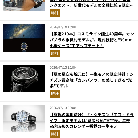
ンクエスト」新世代モデルの全種比較＆限定品
が揃う激アツ空間へ！
時計
2026/07/18 15:00
【限定210本】コスモサイン誕生40周年。カン
パノラの象徴的モデルが、現代技術と“39mm
小径ケース”でアップデート！
時計
2026/07/15 15:00
【夏の星空を腕元に】一生モノの限定時計！シ
チズン最高峰「カンパノラ」の美しすぎる“光
条”モデル
時計
2026/07/13 22:00
【究極の実用時計】ザ・シチズン「エコ・ドラ
イブ」限定モデルは“藍染和紙”⽂字板。年差
±5秒&永久カレンダー搭載の一生モノ
時計