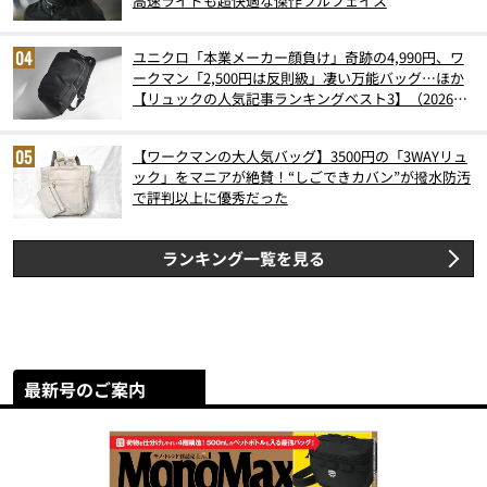
高速ライドも超快適な傑作フルフェイス
ユニクロ「本業メーカー顔負け」奇跡の4,990円、ワ
ークマン「2,500円は反則級」凄い万能バッグ…ほか
【リュックの人気記事ランキングベスト3】（2026年
6月版）
【ワークマンの大人気バッグ】3500円の「3WAYリュ
ック」をマニアが絶賛！“しごできカバン”が撥水防汚
で評判以上に優秀だった
ランキング一覧を見る
最新号のご案内