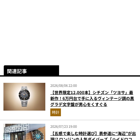
関連記事
2026/08/06 22:00
【世界限定12,000本】シチズン「ツヨサ」最
新作！6万円台で手に入るヴィンテージ調の黒
グラデ文字盤が男心をくすぐる
時計
2026/07/23 19:00
【五感で楽しむ時計選び】表参道に“海辺”が出
現!? ロンジンの人気ダイバーズ「ハイドロコ