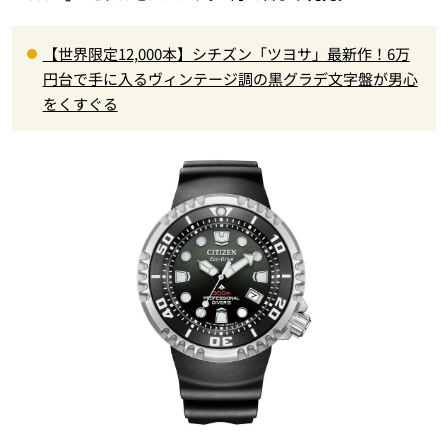
【世界限定12,000本】シチズン「ツヨサ」最新作！6万
円台で手に入るヴィンテージ調の黒グラデ文字盤が男心
をくすぐる