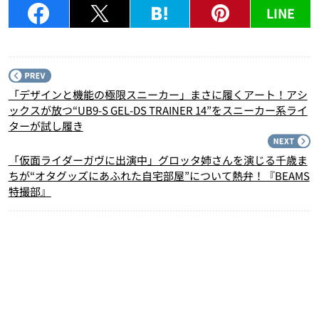
LINE
P
「デザインと機能の極限スニーカー」まさに履くアート！アシ
ックスが放つ“UB9-S GEL-DS TRAINER 14”をスニーカー系ライ
ターが試し履き
N
「仮面ライダーガヴに出演中」グロッタ姉さんを演じる千歳ま
ちが“オタグッズにあふれた自宅部屋”について熱弁！『BEAMS
特撮部』