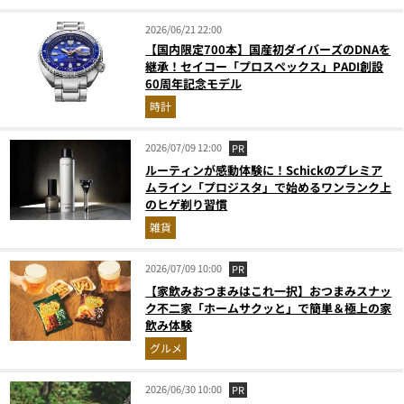
2026/06/21 22:00
【国内限定700本】国産初ダイバーズのDNAを
継承！セイコー「プロスペックス」PADI創設
60周年記念モデル
時計
2026/07/09 12:00
PR
ルーティンが感動体験に！Schickのプレミア
ムライン「プロジスタ」で始めるワンランク上
のヒゲ剃り習慣
雑貨
2026/07/09 10:00
PR
【家飲みおつまみはこれ一択】おつまみスナッ
ク不二家「ホームサクッと」で簡単＆極上の家
飲み体験
グルメ
2026/06/30 10:00
PR