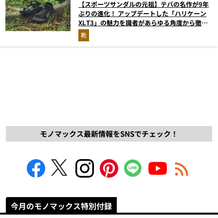
【スポーツサンダルの元祖】テバの名作が9年
ぶりの進化！ アップデートした「ハリケーン
XLT3」の魅力を識者があらゆる角度から徹底
解説！
靴
モノマックス最新情報をSNSでチェック！
今月のモノマックス特別付録