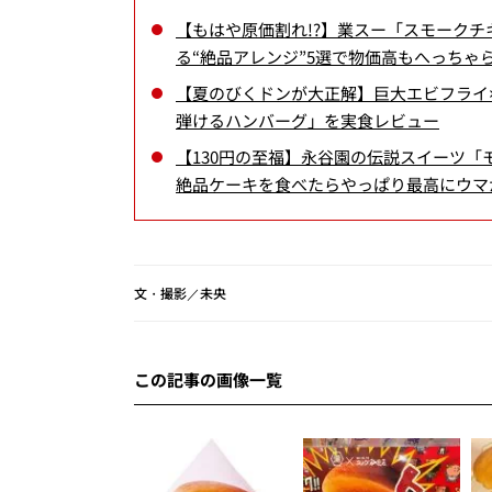
【もはや原価割れ!?】業スー「スモークチ
る“絶品アレンジ”5選で物価高もへっちゃ
【夏のびくドンが大正解】巨大エビフライ
弾けるハンバーグ」を実食レビュー
【130円の至福】永谷園の伝説スイーツ「
絶品ケーキを食べたらやっぱり最高にウマ
文・撮影／未央
この記事の画像一覧