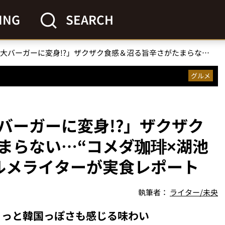
ING
SEARCH
「カラムーチョが巨大バーガーに変身!?」ザクザク食感＆沼る旨辛さがたまらない…“コメダ珈琲×湖池屋”激アツ新商品をグルメライターが実食レポート
グルメ
バーガーに変身!?」ザクザク
まらない…“コメダ珈琲×湖池
ルメライターが実食レポート
執筆者：
ライター/未央
ょっと韓国っぽさも感じる味わい