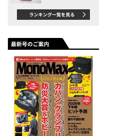
グス“水に強い”初コラボ付
録…ほか【休日バッグの人気
ランキング一覧を見る
記事ランキングベスト3】
（2026年6月版）
最新号のご案内