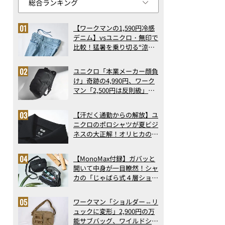
【ワークマンの1,590円冷感
デニム】vsユニクロ・無印で
比較！猛暑を乗り切る“涼感
ロングパンツ”3選を徹底解
剖。接触冷感から綿100%ま
ユニクロ「本業メーカー顔負
で決定版
け」奇跡の4,990円、ワーク
マン「2,500円は反則級」凄
い万能バッグ…ほか【リュッ
クの人気記事ランキングベス
【汗だく通勤からの解放】ユ
ト3】（2026年6月版）
ニクロのポロシャツが夏ビジ
ネスの大正解！オリヒカの透
け防止シャツも優秀。酷暑も
涼しい顔で働ける超快適ウエ
【MonoMax付録】ガバッと
アの実力
開いて中身が一目瞭然！シャ
カの「じゃばら式４層ショル
ダーバッグ」は、出し入れの
しやすさも過去最高レベルだ
ワークマン「ショルダー⇔リ
った！
ュックに変形」2,900円の万
能サブバッグ、ワイルドシン