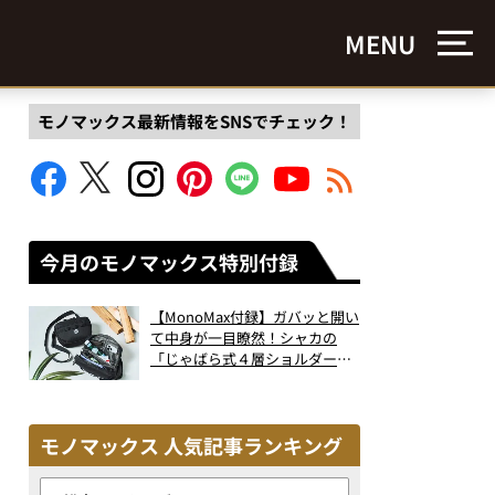
MENU
モノマックス最新情報をSNSでチェック！
今月のモノマックス特別付録
【MonoMax付録】ガバッと開い
て中身が一目瞭然！シャカの
「じゃばら式４層ショルダーバ
ッグ」は、出し入れのしやすさ
も過去最高レベルだった！
モノマックス 人気記事ランキング