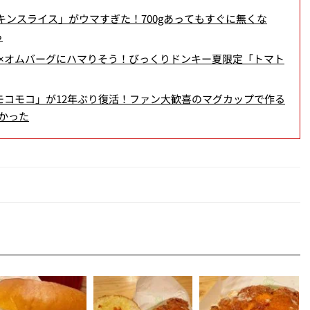
キンスライス」がウマすぎた！700gあってもすぐに無くな
ら
×オムバーグにハマりそう！びっくりドンキー夏限定「トマト
モコモコ」が12年ぶり復活！ファン大歓喜のマグカップで作る
かった