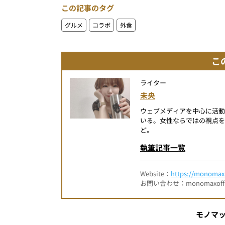
この記事のタグ
グルメ
コラボ
外食
こ
ライター
未央
ウェブメディアを中心に活
いる。女性ならではの視点を
ど。
執筆記事一覧
Website：
https://monomax.
お問い合わせ：monomaxofficia
モノマ