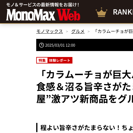
RANK
モノマックス
グルメ
2025/03/01 12:00
特集
体験レポート
「カラムーチョが巨大
食感＆沼る旨辛さがた
屋”激アツ新商品をグ
程よい旨辛さがたまらない！ち