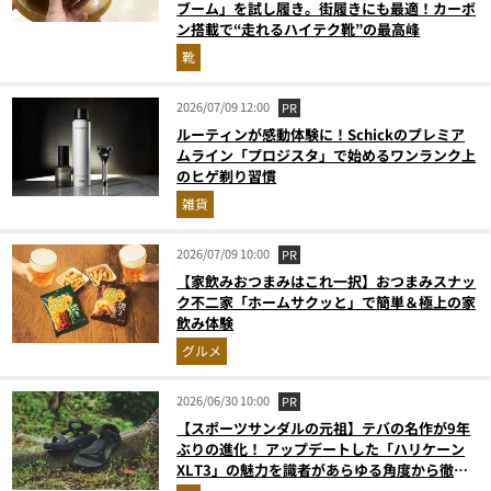
ブーム」を試し履き。街履きにも最適！カーボ
ン搭載で“走れるハイテク靴”の最高峰
靴
2026/07/09 12:00
PR
ルーティンが感動体験に！Schickのプレミア
ムライン「プロジスタ」で始めるワンランク上
のヒゲ剃り習慣
雑貨
2026/07/09 10:00
PR
【家飲みおつまみはこれ一択】おつまみスナッ
ク不二家「ホームサクッと」で簡単＆極上の家
飲み体験
グルメ
2026/06/30 10:00
PR
【スポーツサンダルの元祖】テバの名作が9年
ぶりの進化！ アップデートした「ハリケーン
XLT3」の魅力を識者があらゆる角度から徹底
解説！