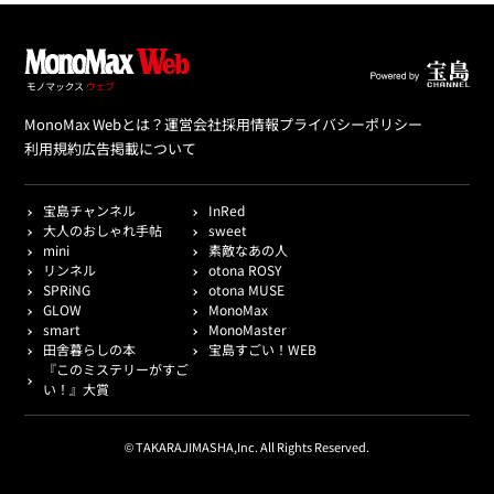
MonoMax Webとは？
運営会社
採用情報
プライバシーポリシー
利用規約
広告掲載について
宝島チャンネル
InRed
大人のおしゃれ手帖
sweet
mini
素敵なあの人
リンネル
otona ROSY
SPRiNG
otona MUSE
GLOW
MonoMax
smart
MonoMaster
田舎暮らしの本
宝島すごい！WEB
『このミステリーがすご
い！』大賞
© TAKARAJIMASHA,Inc. All Rights Reserved.