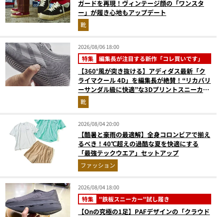
ガードを再現！ヴィンテージ顔の「ワンスタ
ー」が履き心地もアップデート
靴
2026/08/06 18:00
特集
編集長が注目する新作「コレ買いです」
【360°風が突き抜ける】アディダス最新「ク
ライマクール 4D」を編集長が絶賛！“リカバリ
ーサンダル級に快適”な3Dプリントスニーカー
『コレ買いです』Vol.173
靴
2026/08/04 20:00
【酷暑と豪雨の最適解】全身コロンビアで揃え
るべき！40℃超えの過酷な夏を快適にする
「最強テックウエア」セットアップ
ファッション
2026/08/04 18:00
特集
"鉄板スニーカー"試し履き
【Onの究極の1足】PAFデザインの「クラウド