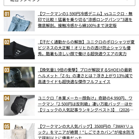
【ワークマンの1,590円冷感デニム】vsユニクロ・無
印で比較！猛暑を乗り切る“涼感ロングパンツ”3選を
徹底解剖。接触冷感から綿100%まで決定版
【汗だく通勤からの解放】ユニクロのポロシャツが夏
ビジネスの大正解！オリヒカの透け防止シャツも優
秀。酷暑も涼しい顔で働ける超快適ウエアの実力
【換気量1.9倍の衝撃】プロが解説するSHOEIの最新
ヘルメット「Z-9」の凄さとは？浮き上がり13%減で
高速ライドも超快適な傑作フルフェイス
ユニクロ「本業メーカー顔負け」奇跡の4,990円、ワ
ークマン「2,500円は反則級」凄い万能バッグ…ほか
【リュックの人気記事ランキングベスト3】（2026年
6月版）
【ワークマンの大人気バッグ】3500円の「3WAYリュ
ック」をマニアが絶賛！“しごできカバン”が撥水防汚
で評判以上に優秀だった