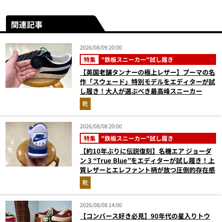
関連記事
2026/08/09 20:00
特集
"鉄板スニーカー"試し履き
【英国老舗タンナーの極上レザー】プーマの名
作「スウェード」特別モデルをエディターが試
し履き！大人が選ぶべき最高峰スニーカー
靴
2026/08/08 20:00
特集
"鉄板スニーカー"試し履き
【約10年ぶりに伝説復刻】名機エア ジョーダ
ン 3 “True Blue”をエディターが試し履き！上
質レザーとエレファント柄が放つ圧倒的存在感
靴
2026/08/08 14:00
【コンバース好き必見】90年代の星入りトウ