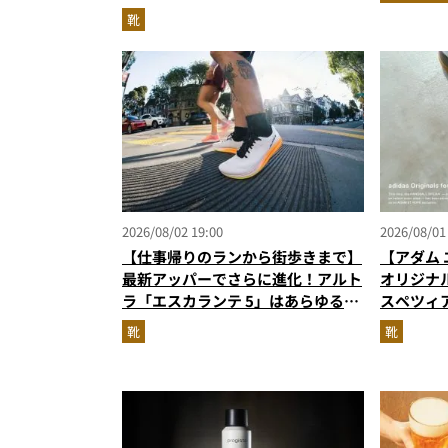
級に快適”な3Dプリントスニーカー
靴
『コレ買いです』Vol.173
2026/08/02 19:00
2026/08/01
【仕事帰りのランから街歩きまで】
【アダム 
最新アッパーでさらに進化！アルト
オリジナ
ラ「エスカランテ 5」はあらゆるシ
スペツィ
ーンに寄り添う大人の相棒だ
に！
靴
靴