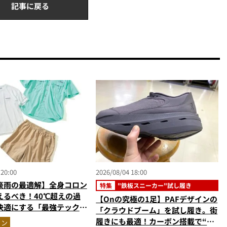
記事に戻る
 20:00
2026/08/04 18:00
豪雨の最適解】全身コロン
特集
"鉄板スニーカー"試し履き
えるべき！40℃超えの過
【Onの究極の1足】PAFデザインの
快適にする「最強テックウ
「クラウドブーム」を試し履き。街
ットアップ
履きにも最適！カーボン搭載で“走
ョン