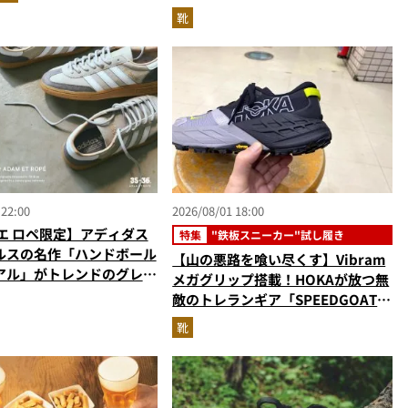
れるハイテク靴”の最高峰
靴
 22:00
2026/08/01 18:00
エ ロペ限定】アディダス
特集
"鉄板スニーカー"試し履き
ルスの名作「ハンドボール
【山の悪路を喰い尽くす】Vibram
アル」がトレンドのグレー
メガグリップ搭載！HOKAが放つ無
敵のトレランギア「SPEEDGOAT
7」をエディターが試し履き
靴