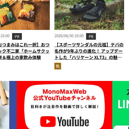
 10:00
2026/06/30 10:00
PR
PR
おつまみはこれ一択】おつ
【スポーツサンダルの元祖】テバの
ック不二家「ホームサクッ
名作が9年ぶりの進化！ アップデー
単＆極上の家飲み体験
トした「ハリケーン XLT3」の魅力
を識者があらゆる角度から徹底解
靴
説！