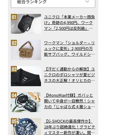
ユニクロ「本業メーカー顔負
け」奇跡の4,990円、ワーク
マン「2,500円は反則級」凄
い万能バッグ…ほか【リュッ
クの人気記事ランキングベス
ワークマン「ショルダー⇔リ
ト3】（2026年6月版）
ュックに変形」2,900円の万
能サブバッグ、ワイルドシン
グス“水に強い”初コラボ付
録…ほか【休日バッグの人気
【汗だく通勤からの解放】ユ
記事ランキングベスト3】
ニクロのポロシャツが夏ビジ
（2026年6月版）
ネスの大正解！オリヒカの透
け防止シャツも優秀。酷暑も
涼しい顔で働ける超快適ウエ
【MonoMax付録】ガバッと
アの実力
開いて中身が一目瞭然！シャ
カの「じゃばら式４層ショル
ダーバッグ」は、出し入れの
しやすさも過去最高レベルだ
【G-SHOCKの最高傑作か】
った！
18年ぶり超絶進化！グラビテ
ィマスター新作が凄い。開発