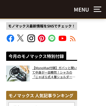
MENU
モノマックス最新情報をSNSでチェック！
今月のモノマックス特別付録
【MonoMax付録】ガバッと開い
て中身が一目瞭然！シャカの
「じゃばら式４層ショルダーバ
ッグ」は、出し入れのしやすさ
も過去最高レベルだった！
モノマックス 人気記事ランキング