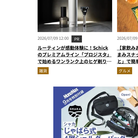
2026/07/09 12:00
2026/07/09
PR
ルーティンが感動体験に！Schick
【家飲み
のプレミアムライン「プロジスタ」
まみスナ
で始めるワンランク上のヒゲ剃り習
と」で簡
慣
雑貨
グルメ