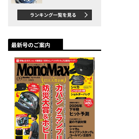
者が語る「GWR-B3000」最
新ムーブメントの衝撃
ランキング一覧を見る
最新号のご案内