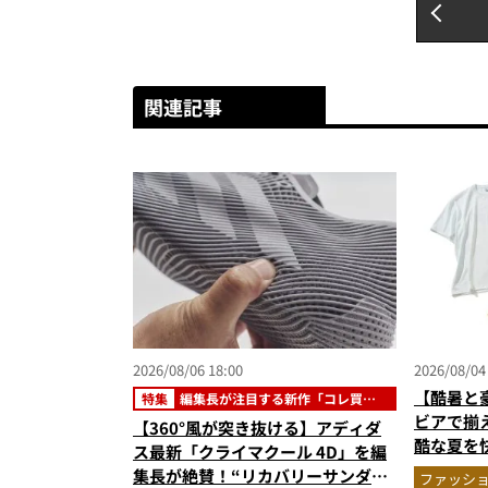
関連記事
2026/08/06 18:00
2026/08/04
【酷暑と
特集
編集長が注目する新作「コレ買い
です」
ビアで揃
【360°風が突き抜ける】アディダ
酷な夏を
ス最新「クライマクール 4D」を編
エア」セ
集長が絶賛！“リカバリーサンダル
ファッシ