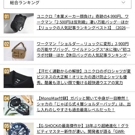
ユニクロ「本業メーカー顔負け」奇跡の4,990円、ワ
ークマン「2,500円は反則級」凄い万能バッグ…ほか
【リュックの人気記事ランキングベスト3】（2026年
6月版）
ワークマン「ショルダー⇔リュックに変形」2,900円
の万能サブバッグ、ワイルドシングス“水に強い”初コ
ラボ付録…ほか【休日バッグの人気記事ランキングベ
スト3】（2026年6月版）
【汗だく通勤からの解放】ユニクロのポロシャツが夏
ビジネスの大正解！オリヒカの透け防止シャツも優
秀。酷暑も涼しい顔で働ける超快適ウエアの実力
【MonoMax付録】ガバッと開いて中身が一目瞭然！
シャカの「じゃばら式４層ショルダーバッグ」は、出
し入れのしやすさも過去最高レベルだった！
【G-SHOCKの最高傑作か】18年ぶり超絶進化！グラ
ビティマスター新作が凄い。開発者が語る「GWR-