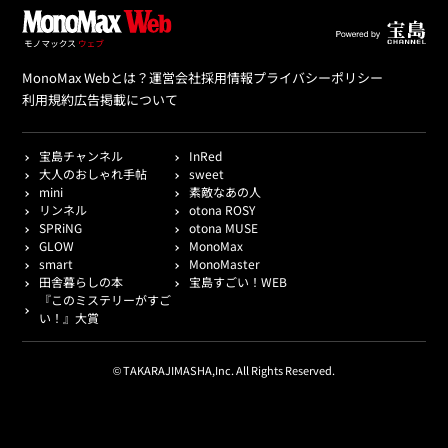
MonoMax Webとは？
運営会社
採用情報
プライバシーポリシー
利用規約
広告掲載について
宝島チャンネル
InRed
大人のおしゃれ手帖
sweet
mini
素敵なあの人
リンネル
otona ROSY
SPRiNG
otona MUSE
GLOW
MonoMax
smart
MonoMaster
田舎暮らしの本
宝島すごい！WEB
『このミステリーがすご
い！』大賞
© TAKARAJIMASHA,Inc. All Rights Reserved.