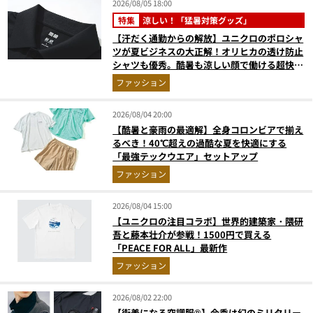
2026/08/05 18:00
特集
涼しい！「猛暑対策グッズ」
【汗だく通勤からの解放】ユニクロのポロシャ
ツが夏ビジネスの大正解！オリヒカの透け防止
シャツも優秀。酷暑も涼しい顔で働ける超快適
ウエアの実力
ファッション
2026/08/04 20:00
【酷暑と豪雨の最適解】全身コロンビアで揃え
るべき！40℃超えの過酷な夏を快適にする
「最強テックウエア」セットアップ
ファッション
2026/08/04 15:00
【ユニクロの注目コラボ】世界的建築家・隈研
吾と藤本壮介が参戦！1500円で買える
「PEACE FOR ALL」最新作
ファッション
2026/08/02 22:00
【街着になる空調服®】今季は幻のミリタリー