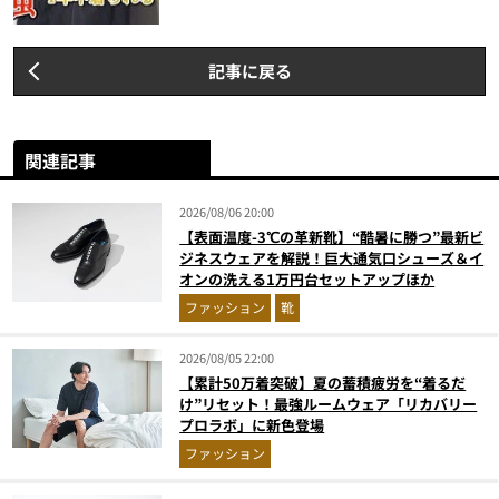
記事に戻る
関連記事
2026/08/06 20:00
【表面温度-3℃の革新靴】“酷暑に勝つ”最新ビ
ジネスウェアを解説！巨大通気口シューズ＆イ
オンの洗える1万円台セットアップほか
ファッション
靴
2026/08/05 22:00
【累計50万着突破】夏の蓄積疲労を“着るだ
け”リセット！最強ルームウェア「リカバリー
プロラボ」に新色登場
ファッション