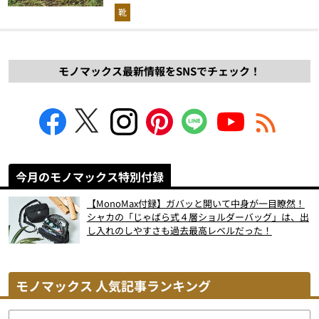
解説！
靴
モノマックス最新情報をSNSでチェック！
今月のモノマックス特別付録
【MonoMax付録】ガバッと開いて中身が一目瞭然！
シャカの「じゃばら式４層ショルダーバッグ」は、出
し入れのしやすさも過去最高レベルだった！
モノマックス 人気記事ランキング