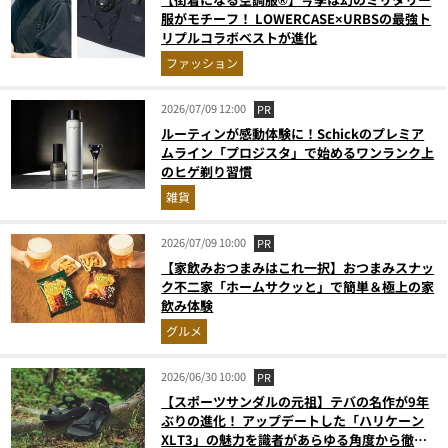
服がモチーフ！ LOWERCASE×URBSの最強ト
リプルコラボベストが進化
ファッション
2026/07/09 12:00
PR
ルーティンが感動体験に！Schickのプレミア
ムライン「プロジスタ」で始めるワンランク上
のヒゲ剃り習慣
雑貨
2026/07/09 10:00
PR
【家飲みおつまみはこれ一択】おつまみスナッ
ク不二家「ホームサクッと」で簡単＆極上の家
飲み体験
グルメ
2026/06/30 10:00
PR
【スポーツサンダルの元祖】テバの名作が9年
ぶりの進化！ アップデートした「ハリケーン
XLT3」の魅力を識者があらゆる角度から徹底