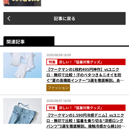
記事に戻る
関連記事
2026/08/08 18:00
特集
涼しい！「猛暑対策グッズ」
【ワークマンの1枚約495円神作】vsユニク
ロ・無印で比較！汗のベタつき＆ニオイを防
ぐ“夏の高機能インナー”3選を徹底解剖。あな
たに最適な1着は？
ファッション
2026/08/07 18:00
特集
涼しい！「猛暑対策グッズ」
【ワークマンの1,590円冷感デニム】vsユニク
ロ・無印で比較！猛暑を乗り切る“涼感ロング
パンツ”3選を徹底解剖。接触冷感から綿100%