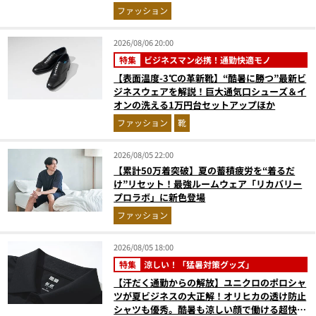
まで決定版
ファッション
2026/08/06 20:00
特集
ビジネスマン必携！通勤快適モノ
【表面温度-3℃の革新靴】“酷暑に勝つ”最新ビ
ジネスウェアを解説！巨大通気口シューズ＆イ
オンの洗える1万円台セットアップほか
ファッション
靴
2026/08/05 22:00
【累計50万着突破】夏の蓄積疲労を“着るだ
け”リセット！最強ルームウェア「リカバリー
プロラボ」に新色登場
ファッション
2026/08/05 18:00
特集
涼しい！「猛暑対策グッズ」
【汗だく通勤からの解放】ユニクロのポロシャ
ツが夏ビジネスの大正解！オリヒカの透け防止
シャツも優秀。酷暑も涼しい顔で働ける超快適