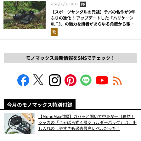
2026/06/30 10:00
PR
【スポーツサンダルの元祖】テバの名作が9年
ぶりの進化！ アップデートした「ハリケーン
XLT3」の魅力を識者があらゆる角度から徹底
解説！
靴
モノマックス最新情報をSNSでチェック！
今月のモノマックス特別付録
【MonoMax付録】ガバッと開いて中身が一目瞭然！
シャカの「じゃばら式４層ショルダーバッグ」は、出
し入れのしやすさも過去最高レベルだった！