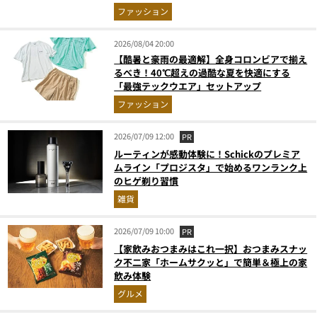
ウエアの実力
ファッション
2026/08/04 20:00
【酷暑と豪雨の最適解】全身コロンビアで揃え
るべき！40℃超えの過酷な夏を快適にする
「最強テックウエア」セットアップ
ファッション
2026/07/09 12:00
PR
ルーティンが感動体験に！Schickのプレミア
ムライン「プロジスタ」で始めるワンランク上
のヒゲ剃り習慣
雑貨
2026/07/09 10:00
PR
【家飲みおつまみはこれ一択】おつまみスナッ
ク不二家「ホームサクッと」で簡単＆極上の家
飲み体験
グルメ