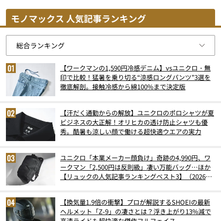
モノマックス 人気記事ランキング
【ワークマンの1,590円冷感デニム】vsユニクロ・無
印で比較！猛暑を乗り切る“涼感ロングパンツ”3選を
徹底解剖。接触冷感から綿100%まで決定版
【汗だく通勤からの解放】ユニクロのポロシャツが夏
ビジネスの大正解！オリヒカの透け防止シャツも優
秀。酷暑も涼しい顔で働ける超快適ウエアの実力
ユニクロ「本業メーカー顔負け」奇跡の4,990円、ワ
ークマン「2,500円は反則級」凄い万能バッグ…ほか
【リュックの人気記事ランキングベスト3】（2026年
6月版）
【換気量1.9倍の衝撃】プロが解説するSHOEIの最新
ヘルメット「Z-9」の凄さとは？浮き上がり13%減で
高速ライドも超快適な傑作フルフェイス