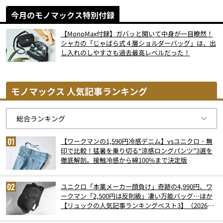
今月のモノマックス特別付録
【MonoMax付録】ガバッと開いて中身が一目瞭然！
シャカの「じゃばら式４層ショルダーバッグ」は、出
し入れのしやすさも過去最高レベルだった！
モノマックス 人気記事ランキング
【ワークマンの1,590円冷感デニム】vsユニクロ・無
印で比較！猛暑を乗り切る“涼感ロングパンツ”3選を
徹底解剖。接触冷感から綿100%まで決定版
ユニクロ「本業メーカー顔負け」奇跡の4,990円、ワ
ークマン「2,500円は反則級」凄い万能バッグ…ほか
【リュックの人気記事ランキングベスト3】（2026年
6月版）