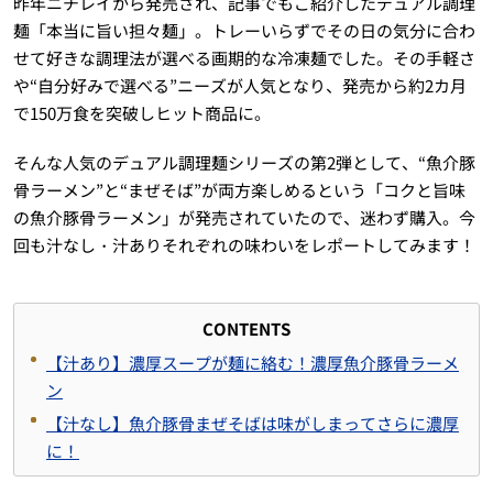
昨年ニチレイから発売され、記事でもご紹介したデュアル調理
麺「本当に旨い担々麺」。トレーいらずでその日の気分に合わ
せて好きな調理法が選べる画期的な冷凍麺でした。その手軽さ
や“自分好みで選べる”ニーズが人気となり、発売から約2カ月
で150万食を突破しヒット商品に。
そんな人気のデュアル調理麺シリーズの第2弾として、“魚介豚
骨ラーメン”と“まぜそば”が両方楽しめるという「コクと旨味
の魚介豚骨ラーメン」が発売されていたので、迷わず購入。今
回も汁なし・汁ありそれぞれの味わいをレポートしてみます！
CONTENTS
【汁あり】濃厚スープが麺に絡む！濃厚魚介豚骨ラーメ
ン
【汁なし】魚介豚骨まぜそばは味がしまってさらに濃厚
に！