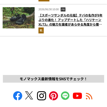
2026/06/30 10:00
PR
【スポーツサンダルの元祖】テバの名作が9年
ぶりの進化！ アップデートした「ハリケーン
XLT3」の魅力を識者があらゆる角度から徹底
解説！
靴
モノマックス最新情報をSNSでチェック！