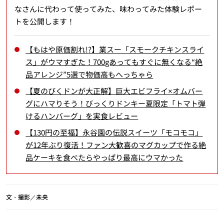
なさんに代わって使ってみた、味わってみた体験レポー
トを公開します！
【もはや原価割れ!?】業スー「スモークチキンスライ
ス」がウマすぎた！700gあってもすぐに無くなる“絶
品アレンジ”5選で物価高もへっちゃら
【夏のびくドンが大正解】巨大エビフライ×オムバー
グにハマりそう！びっくりドンキー夏限定「トマト弾
けるハンバーグ」を実食レビュー
【130円の至福】永谷園の伝説スイーツ「モコモコ」
が12年ぶり復活！ファン大歓喜のマグカップで作る絶
品ケーキを食べたらやっぱり最高にウマかった
文・撮影／未央