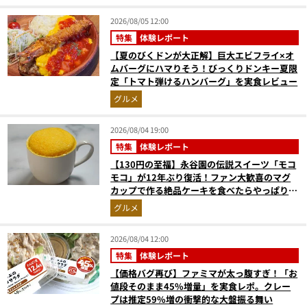
2026/08/05 12:00
特集
体験レポート
【夏のびくドンが大正解】巨大エビフライ×オ
ムバーグにハマりそう！びっくりドンキー夏限
定「トマト弾けるハンバーグ」を実食レビュー
グルメ
2026/08/04 19:00
特集
体験レポート
【130円の至福】永谷園の伝説スイーツ「モコ
モコ」が12年ぶり復活！ファン大歓喜のマグ
カップで作る絶品ケーキを食べたらやっぱり最
高にウマかった
グルメ
2026/08/04 12:00
特集
体験レポート
【価格バグ再び】ファミマが太っ腹すぎ！「お
値段そのまま45%増量」を実食レポ。クレー
プは推定59%増の衝撃的な大盤振る舞い