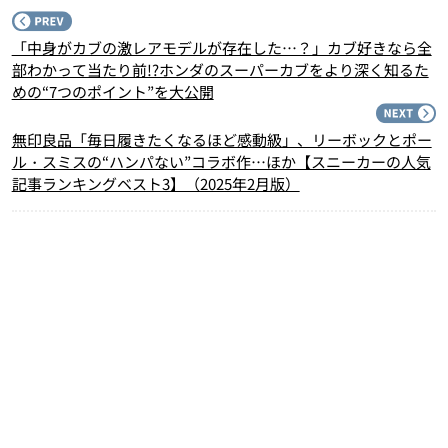
P
「中身がカブの激レアモデルが存在した…？」カブ好きなら全
部わかって当たり前!?ホンダのスーパーカブをより深く知るた
めの“7つのポイント”を大公開
N
無印良品「毎日履きたくなるほど感動級」、リーボックとポー
ル・スミスの“ハンパない”コラボ作…ほか【スニーカーの人気
記事ランキングベスト3】（2025年2月版）