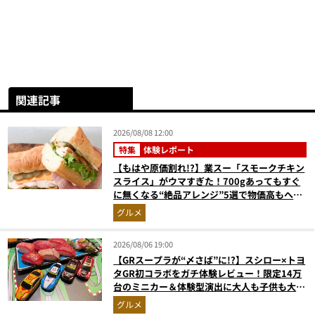
関連記事
2026/08/08 12:00
特集
体験レポート
【もはや原価割れ!?】業スー「スモークチキン
スライス」がウマすぎた！700gあってもすぐ
に無くなる“絶品アレンジ”5選で物価高もへっ
ちゃら
グルメ
2026/08/06 19:00
【GRスープラが“〆さば”に!?】スシロー×トヨ
タGR初コラボをガチ体験レビュー！限定14万
台のミニカー＆体験型演出に大人も子供も大興
奮間違いなし
グルメ