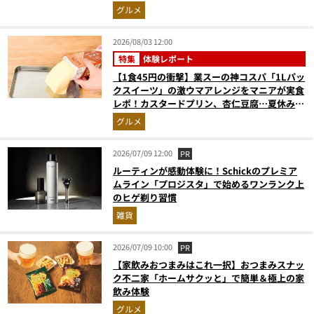
グルメ
2026/08/03 12:00
特集
体験レポート
【1食45円の衝撃】業スーの神コスパ「1Lパッ
クスイーツ」の激ウマアレンジをマニアが実食
レポ！カスタードプリン、杏仁豆腐…夏休みの
おやつに最強すぎた
グルメ
2026/07/09 12:00
PR
ルーティンが感動体験に！Schickのプレミア
ムライン「プロジスタ」で始めるワンランク上
のヒゲ剃り習慣
雑貨
2026/07/09 10:00
PR
【家飲みおつまみはこれ一択】おつまみスナッ
ク不二家「ホームサクッと」で簡単＆極上の家
飲み体験
グルメ