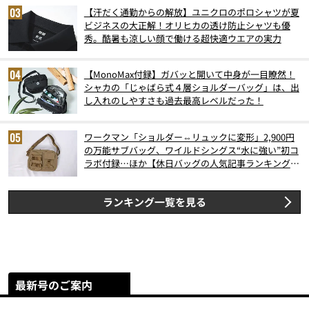
【汗だく通勤からの解放】ユニクロのポロシャツが夏
ビジネスの大正解！オリヒカの透け防止シャツも優
秀。酷暑も涼しい顔で働ける超快適ウエアの実力
【MonoMax付録】ガバッと開いて中身が一目瞭然！
シャカの「じゃばら式４層ショルダーバッグ」は、出
し入れのしやすさも過去最高レベルだった！
ワークマン「ショルダー⇔リュックに変形」2,900円
の万能サブバッグ、ワイルドシングス“水に強い”初コ
ラボ付録…ほか【休日バッグの人気記事ランキングベ
スト3】（2026年6月版）
ランキング一覧を見る
最新号のご案内