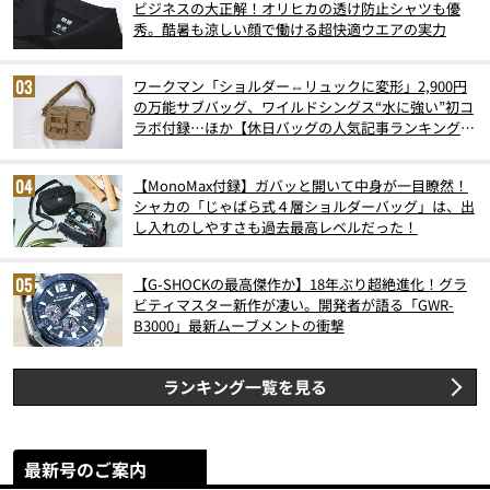
ビジネスの大正解！オリヒカの透け防止シャツも優
秀。酷暑も涼しい顔で働ける超快適ウエアの実力
ワークマン「ショルダー⇔リュックに変形」2,900円
の万能サブバッグ、ワイルドシングス“水に強い”初コ
ラボ付録…ほか【休日バッグの人気記事ランキングベ
スト3】（2026年6月版）
【MonoMax付録】ガバッと開いて中身が一目瞭然！
シャカの「じゃばら式４層ショルダーバッグ」は、出
し入れのしやすさも過去最高レベルだった！
【G-SHOCKの最高傑作か】18年ぶり超絶進化！グラ
ビティマスター新作が凄い。開発者が語る「GWR-
B3000」最新ムーブメントの衝撃
ランキング一覧を見る
最新号のご案内