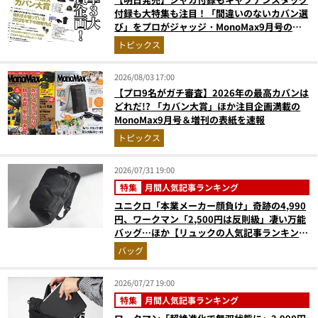
付録も大特集も注目！「間違いのないカバン選
び」をプロがジャッジ・MonoMax9月号の目
次を公開
トピックス
2026/08/03 17:00
【プロ9名がガチ審査】2026年の最高カバンは
どれだ!? 「カバン大賞」ほか注目企画満載の
MonoMax9月号＆増刊の表紙を速報
トピックス
2026/07/31 19:00
特集
月間人気記事ランキング
ユニクロ「本業メーカー顔負け」奇跡の4,990
円、ワークマン「2,500円は反則級」凄い万能
バッグ…ほか【リュックの人気記事ランキング
ベスト3】（2026年6月版）
バッグ
2026/07/27 19:00
特集
月間人気記事ランキング