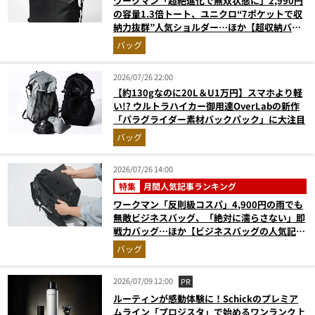
ワークマン「超絶進化で無双状態に」2,990円
の容量1.3倍トート、ユニクロ“7ポケットで収
納力抜群”人気ショルダー…ほか【超収納バッ
グの人気記事ランキングベスト3】（2026年6
バッグ
月版）
2026/07/26 22:00
【約130gなのに20L＆U1万円】スマホより軽
い!? ウルトラハイカー御用達OverLabの新作
「パラグライダー素材バックパック」に大注目
バッグ
2026/07/26 14:00
特集
月間人気記事ランキング
ワークマン「反則級コスパ」4,900円の雨でも
無敵ビジネスバッグ、「絶対に濡らさない」即
戦力バッグ…ほか【ビジネスバッグの人気記事
ランキングベスト3】（2026年6月版）
バッグ
2026/07/09 12:00
PR
ルーティンが感動体験に！Schickのプレミア
ムライン「プロジスタ」で始めるワンランク上