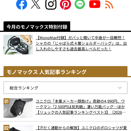
今月のモノマックス特別付録
【MonoMax付録】ガバッと開いて中身が一目瞭然！
シャカの「じゃばら式４層ショルダーバッグ」は、出
し入れのしやすさも過去最高レベルだった！
モノマックス 人気記事ランキング
ユニクロ「本業メーカー顔負け」奇跡の4,990円、ワ
ークマン「2,500円は反則級」凄い万能バッグ…ほか
【リュックの人気記事ランキングベスト3】（2026年
6月版）
【汗だく通勤からの解放】ユニクロのポロシャツが夏