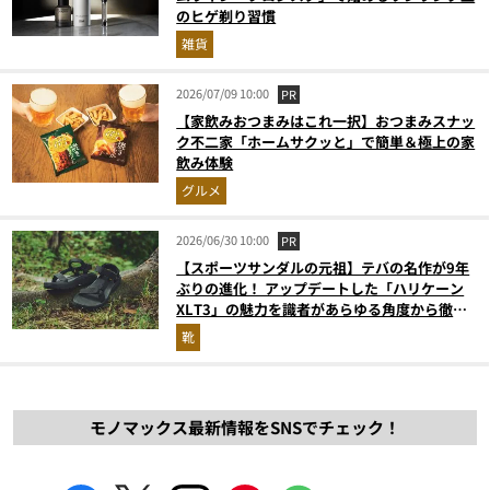
のヒゲ剃り習慣
雑貨
2026/07/09 10:00
PR
【家飲みおつまみはこれ一択】おつまみスナッ
ク不二家「ホームサクッと」で簡単＆極上の家
飲み体験
グルメ
2026/06/30 10:00
PR
【スポーツサンダルの元祖】テバの名作が9年
ぶりの進化！ アップデートした「ハリケーン
XLT3」の魅力を識者があらゆる角度から徹底
解説！
靴
モノマックス最新情報をSNSでチェック！