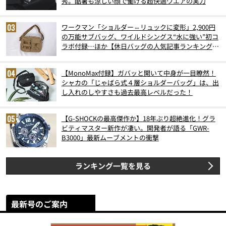
秀。酷暑も涼しい顔で働ける超快適ウエアの実力
ワークマン「ショルダー⇔リュックに変形」2,900円
の万能サブバッグ、ワイルドシングス“水に強い”初コ
ラボ付録…ほか【休日バッグの人気記事ランキングベ
スト3】（2026年6月版）
【MonoMax付録】ガバッと開いて中身が一目瞭然！
シャカの「じゃばら式４層ショルダーバッグ」は、出
し入れのしやすさも過去最高レベルだった！
【G-SHOCKの最高傑作か】18年ぶり超絶進化！グラ
ビティマスター新作が凄い。開発者が語る「GWR-
B3000」最新ムーブメントの衝撃
ランキング一覧を見る
最新号のご案内