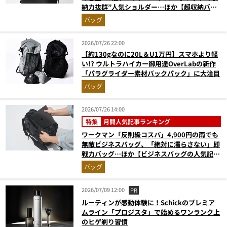
納力抜群”人気ショルダー…ほか【超収納バッ
グの人気記事ランキングベスト3】（2026年6
バッグ
月版）
2026/07/26 22:00
【約130gなのに20L＆U1万円】スマホより軽
い!? ウルトラハイカー御用達OverLabの新作
「パラグライダー素材バックパック」に大注目
バッグ
2026/07/26 14:00
特集
月間人気記事ランキング
ワークマン「反則級コスパ」4,900円の雨でも
無敵ビジネスバッグ、「絶対に濡らさない」即
戦力バッグ…ほか【ビジネスバッグの人気記事
ランキングベスト3】（2026年6月版）
バッグ
2026/07/09 12:00
PR
ルーティンが感動体験に！Schickのプレミア
ムライン「プロジスタ」で始めるワンランク上
のヒゲ剃り習慣