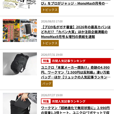
び」をプロがジャッジ・MonoMax9月号の目
次を公開
トピックス
2026/08/03 17:00
【プロ9名がガチ審査】2026年の最高カバンは
どれだ!? 「カバン大賞」ほか注目企画満載の
MonoMax9月号＆増刊の表紙を速報
トピックス
2026/07/31 19:00
特集
月間人気記事ランキング
ユニクロ「本業メーカー顔負け」奇跡の4,990
円、ワークマン「2,500円は反則級」凄い万能
バッグ…ほか【リュックの人気記事ランキング
ベスト3】（2026年6月版）
バッグ
2026/07/27 19:00
特集
月間人気記事ランキング
ワークマン「超絶進化で無双状態に」2,990円
の容量1.3倍トート、ユニクロ“7ポケットで収