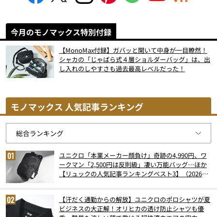
今月のモノマックス特別付録
【MonoMax付録】ガバッと開いて中身が一目瞭然！
シャカの「じゃばら式４層ショルダーバッグ」は、出
し入れのしやすさも過去最高レベルだった！
モノマックス 人気記事ランキング
ユニクロ「本業メーカー顔負け」奇跡の4,990円、ワ
ークマン「2,500円は反則級」凄い万能バッグ…ほか
【リュックの人気記事ランキングベスト3】（2026年
6月版）
【汗だく通勤からの解放】ユニクロのポロシャツが夏
ビジネスの大正解！オリヒカの透け防止シャツも優