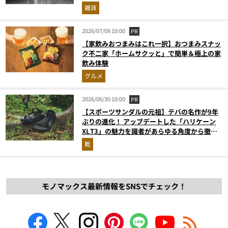
雑貨
2026/07/09 10:00
PR
【家飲みおつまみはこれ一択】おつまみスナッ
ク不二家「ホームサクッと」で簡単＆極上の家
飲み体験
グルメ
2026/06/30 10:00
PR
【スポーツサンダルの元祖】テバの名作が9年
ぶりの進化！ アップデートした「ハリケーン
XLT3」の魅力を識者があらゆる角度から徹底
解説！
靴
モノマックス最新情報をSNSでチェック！