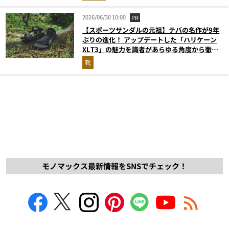
2026/06/30 10:00
PR
【スポーツサンダルの元祖】テバの名作が9年
ぶりの進化！ アップデートした「ハリケーン
XLT3」の魅力を識者があらゆる角度から徹底
解説！
靴
モノマックス最新情報をSNSでチェック！