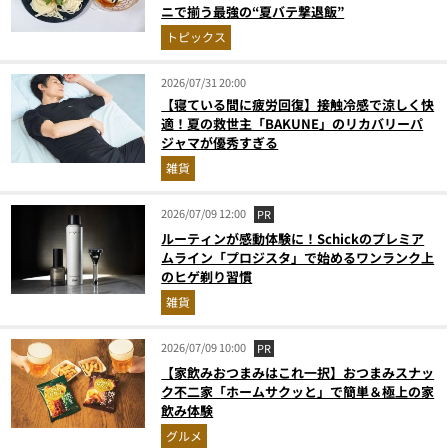
ニで揃う最強の“夏バテ撃退飯”
トピックス
2026/07/31 20:00
【寝ている間に疲労回復】接触冷感で涼しく快
適！夏の救世主「BAKUNE」のリカバリーパ
ジャマが優秀すぎる
雑貨
2026/07/09 12:00
PR
ルーティンが感動体験に！Schickのプレミア
ムライン「プロジスタ」で始めるワンランク上
のヒゲ剃り習慣
雑貨
2026/07/09 10:00
PR
【家飲みおつまみはこれ一択】おつまみスナッ
ク不二家「ホームサクッと」で簡単＆極上の家
飲み体験
グルメ