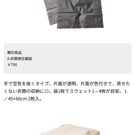
無印良品
A.衣類用圧縮袋
￥790
手で空気を抜くタイプ。片面が透明、片面が色付きで、見せた
くない衣類の収納に◎。袋1枚でスウェット1～4枚が目安。Ｌ
／45×60cm 2枚入。