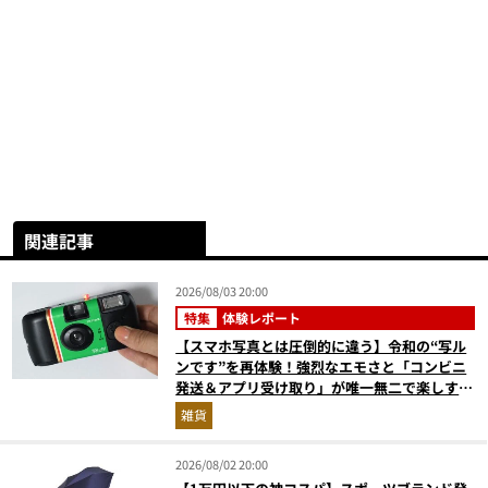
関連記事
2026/08/03 20:00
特集
体験レポート
【スマホ写真とは圧倒的に違う】令和の“写ル
ンです”を再体験！強烈なエモさと「コンビニ
発送＆アプリ受け取り」が唯一無二で楽しすぎ
た
雑貨
2026/08/02 20:00