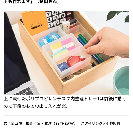
トも作れます」（金山さん）
上に載せたポリプロピレンデスク内整理トレー1は前後に動く
ので下段のものの出し入れが楽。
文／金山 靖 撮影／坂下 丈洋（BYTHEWAY） スタイリング／小林知典