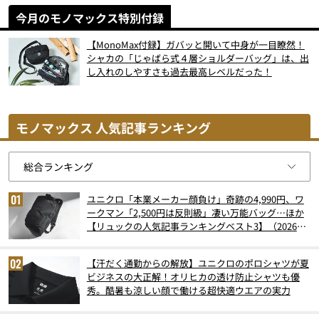
今月のモノマックス特別付録
【MonoMax付録】ガバッと開いて中身が一目瞭然！
シャカの「じゃばら式４層ショルダーバッグ」は、出
し入れのしやすさも過去最高レベルだった！
モノマックス 人気記事ランキング
ユニクロ「本業メーカー顔負け」奇跡の4,990円、ワ
ークマン「2,500円は反則級」凄い万能バッグ…ほか
【リュックの人気記事ランキングベスト3】（2026年
6月版）
【汗だく通勤からの解放】ユニクロのポロシャツが夏
ビジネスの大正解！オリヒカの透け防止シャツも優
秀。酷暑も涼しい顔で働ける超快適ウエアの実力