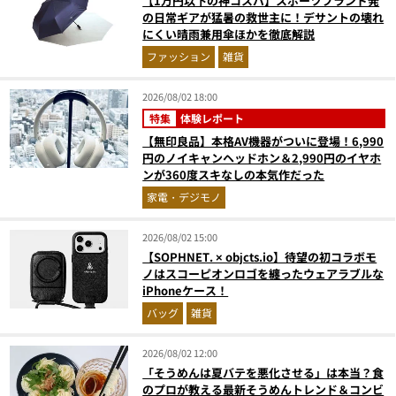
【1万円以下の神コスパ】スポーツブランド発
の日常ギアが猛暑の救世主に！デサントの壊れ
にくい晴雨兼用傘ほかを徹底解説
ファッション
雑貨
2026/08/02 18:00
特集
体験レポート
【無印良品】本格AV機器がついに登場！6,990
円のノイキャンヘッドホン＆2,990円のイヤホ
ンが360度スキなしの本気作だった
家電・デジモノ
2026/08/02 15:00
【SOPHNET. × objcts.io】待望の初コラボモ
ノはスコーピオンロゴを纏ったウェアラブルな
iPhoneケース！
バッグ
雑貨
2026/08/02 12:00
「そうめんは夏バテを悪化させる」は本当？食
のプロが教える最新そうめんトレンド＆コンビ