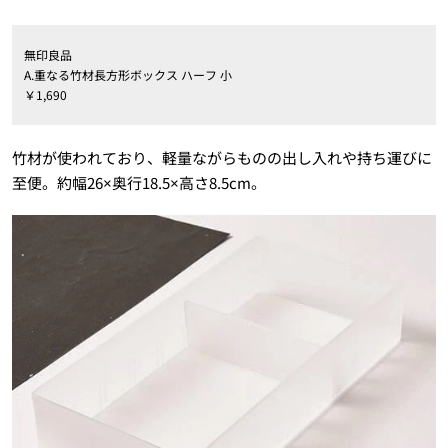
無印良品
A.重なる竹材長方形ボックス ハーフ 小
￥1,690
竹材が使われており、軽量ながらものの出し入れや持ち運びに
至便。約幅26×奥行18.5×高さ8.5cm。