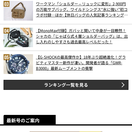
ワークマン「ショルダー⇔リュックに変形」2,900円
の万能サブバッグ、ワイルドシングス“水に強い”初コ
ラボ付録…ほか【休日バッグの人気記事ランキングベ
スト3】（2026年6月版）
【MonoMax付録】ガバッと開いて中身が一目瞭然！
シャカの「じゃばら式４層ショルダーバッグ」は、出
し入れのしやすさも過去最高レベルだった！
【G-SHOCKの最高傑作か】18年ぶり超絶進化！グラ
ビティマスター新作が凄い。開発者が語る「GWR-
B3000」最新ムーブメントの衝撃
ランキング一覧を見る
最新号のご案内