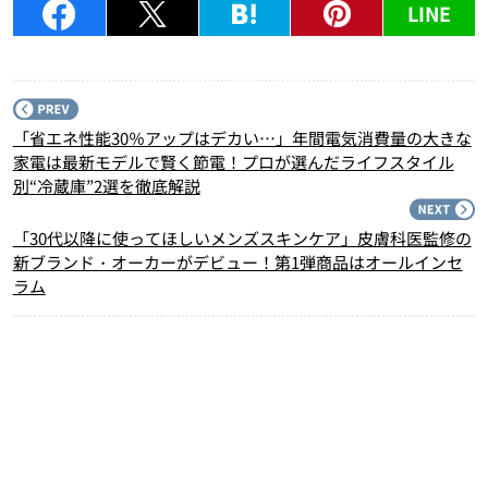
LINE
P
「省エネ性能30％アップはデカい…」年間電気消費量の大きな
家電は最新モデルで賢く節電！プロが選んだライフスタイル
別“冷蔵庫”2選を徹底解説
N
「30代以降に使ってほしいメンズスキンケア」皮膚科医監修の
新ブランド・オーカーがデビュー！第1弾商品はオールインセ
ラム