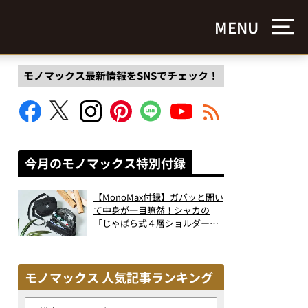
MENU
モノマックス最新情報をSNSでチェック！
今月のモノマックス特別付録
【MonoMax付録】ガバッと開い
て中身が一目瞭然！シャカの
「じゃばら式４層ショルダーバ
ッグ」は、出し入れのしやすさ
も過去最高レベルだった！
モノマックス 人気記事ランキング