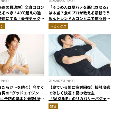
 20:00
2026/08/02 12:00
豪雨の最適解】全身コロン
「そうめんは夏バテを悪化させる」
えるべき！40℃超えの過
は本当？食のプロが教える最新そう
快適にする「最強テックウ
めんトレンド＆コンビニで揃う最強
ットアップ
の“夏バテ撃退飯”
ョン
トピックス
 19:00
2026/07/31 20:00
ミだらけ…を防ぐ】今すぐ
【寝ている間に疲労回復】接触冷感
き男の“グッドエイジン
で涼しく快適！夏の救世主
焼け予防の基本と最新UVア
「BAKUNE」のリカバリーパジャマ
美容家＆ブランド代表がプ
が優秀すぎる
雑貨
指南／大人の価値向上研究