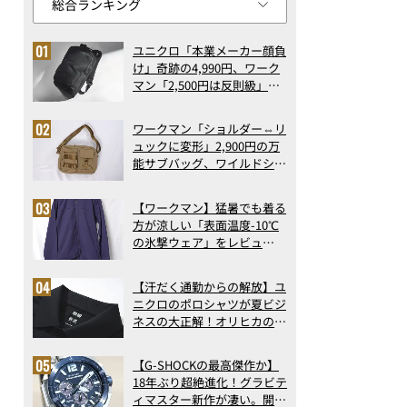
ユニクロ「本業メーカー顔負
け」奇跡の4,990円、ワーク
マン「2,500円は反則級」凄
い万能バッグ…ほか【リュッ
クの人気記事ランキングベス
ワークマン「ショルダー⇔リ
ト3】（2026年6月版）
ュックに変形」2,900円の万
能サブバッグ、ワイルドシン
グス“水に強い”初コラボ付
録…ほか【休日バッグの人気
【ワークマン】猛暑でも着る
記事ランキングベスト3】
方が涼しい「表面温度-10℃
（2026年6月版）
の氷撃ウェア」をレビュ
ー！“腕だけ濡らすのが正
解”の気化冷却機能が凄い
【汗だく通勤からの解放】ユ
ニクロのポロシャツが夏ビジ
ネスの大正解！オリヒカの透
け防止シャツも優秀。酷暑も
涼しい顔で働ける超快適ウエ
【G-SHOCKの最高傑作か】
アの実力
18年ぶり超絶進化！グラビテ
ィマスター新作が凄い。開発