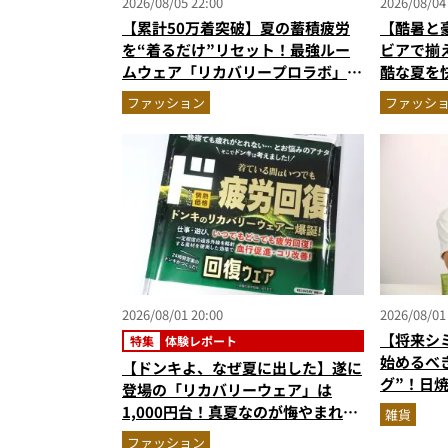
2026/08/05 22:00
2026/08/04
【累計50万着突破】夏の蓄積疲労
【酷暑と
を“着るだけ”リセット！最強ルー
ビアで揃
ムウェア「リカバリープロラボ」に
酷な夏を
新色登場
エア」セ
ファッション
ファッシ
2026/08/01 20:00
2026/08/01
【将来シ
特集
体験レポート
始めるべ
【ドンキよ、なぜ夏に出した】遂に
グ”！日
登場の「リカバリーウェア」は
イテムを
1,000円台！真夏なのが悔やまれる
雑貨
ロ目線で
ほどハンパない“血行促進力”を自
ファッション