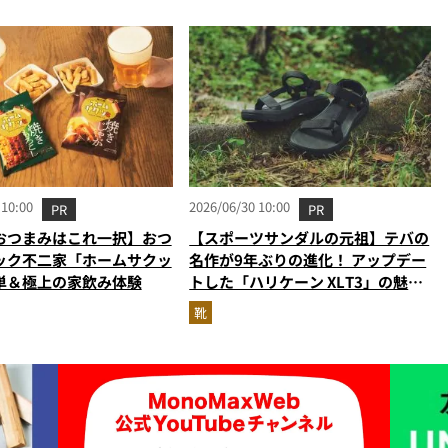
 10:00
2026/06/30 10:00
PR
PR
おつまみはこれ一択】おつ
【スポーツサンダルの元祖】テバの
ック不二家「ホームサクッ
名作が9年ぶりの進化！ アップデー
単＆極上の家飲み体験
トした「ハリケーン XLT3」の魅力
を識者があらゆる角度から徹底解
靴
説！