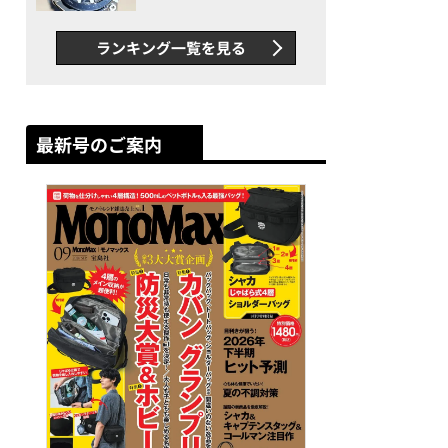
者が語る「GWR-B3000」最
新ムーブメントの衝撃
ランキング一覧を見る
最新号のご案内