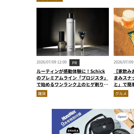
所
腹レビュー
2026/07/09 12:00
2026/07/09
PR
ルーティンが感動体験に！Schick
【家飲み
のプレミアムライン「プロジスタ」
まみスナ
で始めるワンランク上のヒゲ剃り習
と」で簡
慣
雑貨
グルメ