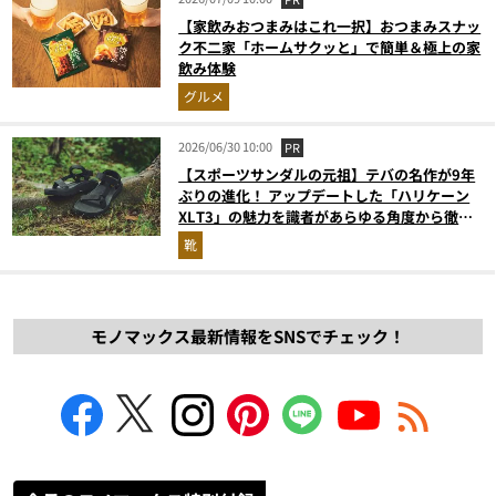
【家飲みおつまみはこれ一択】おつまみスナッ
ク不二家「ホームサクッと」で簡単＆極上の家
飲み体験
グルメ
2026/06/30 10:00
PR
【スポーツサンダルの元祖】テバの名作が9年
ぶりの進化！ アップデートした「ハリケーン
XLT3」の魅力を識者があらゆる角度から徹底
解説！
靴
モノマックス最新情報をSNSでチェック！