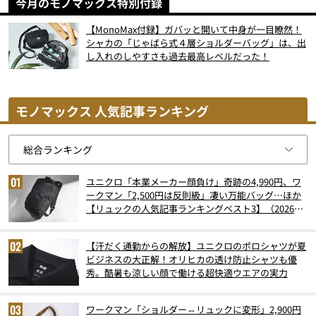
今月のモノマックス特別付録
【MonoMax付録】ガバッと開いて中身が一目瞭然！
シャカの「じゃばら式４層ショルダーバッグ」は、出
し入れのしやすさも過去最高レベルだった！
モノマックス 人気記事ランキング
ユニクロ「本業メーカー顔負け」奇跡の4,990円、ワ
ークマン「2,500円は反則級」凄い万能バッグ…ほか
【リュックの人気記事ランキングベスト3】（2026年
6月版）
【汗だく通勤からの解放】ユニクロのポロシャツが夏
ビジネスの大正解！オリヒカの透け防止シャツも優
秀。酷暑も涼しい顔で働ける超快適ウエアの実力
ワークマン「ショルダー⇔リュックに変形」2,900円