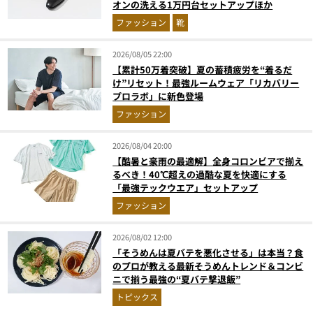
オンの洗える1万円台セットアップほか
ファッション
靴
2026/08/05 22:00
【累計50万着突破】夏の蓄積疲労を“着るだ
け”リセット！最強ルームウェア「リカバリー
プロラボ」に新色登場
ファッション
2026/08/04 20:00
【酷暑と豪雨の最適解】全身コロンビアで揃え
るべき！40℃超えの過酷な夏を快適にする
「最強テックウエア」セットアップ
ファッション
2026/08/02 12:00
「そうめんは夏バテを悪化させる」は本当？食
のプロが教える最新そうめんトレンド＆コンビ
ニで揃う最強の“夏バテ撃退飯”
トピックス