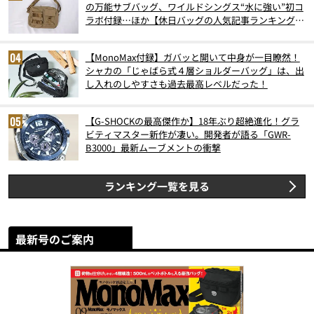
の万能サブバッグ、ワイルドシングス“水に強い”初コ
ラボ付録…ほか【休日バッグの人気記事ランキングベ
スト3】（2026年6月版）
【MonoMax付録】ガバッと開いて中身が一目瞭然！
シャカの「じゃばら式４層ショルダーバッグ」は、出
し入れのしやすさも過去最高レベルだった！
【G-SHOCKの最高傑作か】18年ぶり超絶進化！グラ
ビティマスター新作が凄い。開発者が語る「GWR-
B3000」最新ムーブメントの衝撃
ランキング一覧を見る
最新号のご案内