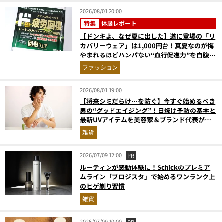
2026/08/01 20:00
特集
体験レポート
【ドンキよ、なぜ夏に出した】遂に登場の「リ
カバリーウェア」は1,000円台！真夏なのが悔
やまれるほどハンパない“血行促進力”を自腹レ
ビュー
ファッション
2026/08/01 19:00
【将来シミだらけ…を防ぐ】今すぐ始めるべき
男の“グッドエイジング”！日焼け予防の基本と
最新UVアイテムを美容家＆ブランド代表がプ
ロ目線で指南／大人の価値向上研究所
雑貨
2026/07/09 12:00
PR
ルーティンが感動体験に！Schickのプレミア
ムライン「プロジスタ」で始めるワンランク上
のヒゲ剃り習慣
雑貨
2026/07/09 10:00
PR