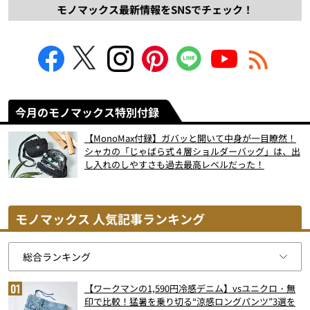
モノマックス最新情報をSNSでチェック！
今月のモノマックス特別付録
【MonoMax付録】ガバッと開いて中身が一目瞭然！
シャカの「じゃばら式４層ショルダーバッグ」は、出
し入れのしやすさも過去最高レベルだった！
モノマックス 人気記事ランキング
【ワークマンの1,590円冷感デニム】vsユニクロ・無
印で比較！猛暑を乗り切る“涼感ロングパンツ”3選を