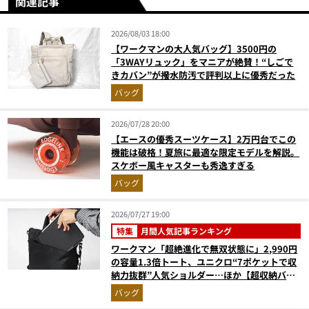
関連記事
2026/08/03 18:00
【ワークマンの大人気バッグ】3500円の
「3WAYリュック」をマニアが絶賛！“しごで
きカバン”が撥水防汚で評判以上に優秀だった
バッグ
2026/07/28 20:00
【エースの優秀スーツケース】2万円台でこの
機能は破格！夏旅に最適な限定モデルを解説。
スケボー風キャスターも秀逸すぎる
バッグ
2026/07/27 19:00
特集
月間人気記事ランキング
ワークマン「超絶進化で無双状態に」2,990円
の容量1.3倍トート、ユニクロ“7ポケットで収
納力抜群”人気ショルダー…ほか【超収納バッ
グの人気記事ランキングベスト3】（2026年6
バッグ
月版）