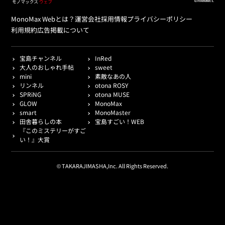
MonoMax Webとは？
運営会社
採用情報
プライバシーポリシー
利用規約
広告掲載について
宝島チャンネル
InRed
大人のおしゃれ手帖
sweet
mini
素敵なあの人
リンネル
otona ROSY
SPRiNG
otona MUSE
GLOW
MonoMax
smart
MonoMaster
田舎暮らしの本
宝島すごい！WEB
『このミステリーがすご
い！』大賞
© TAKARAJIMASHA,Inc. All Rights Reserved.