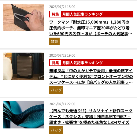
2026/07/24 15:00
特集
月間人気記事ランキング
ワークマン「耐水圧15,000mm」1,280円の
圧倒的ポーチ、無印マニア歴20年がたどり着
いた690円の名作…ほか【ポーチの人気記事ラ
ンキングベスト3】（2026年6月版）
雑貨
2026/07/22 19:00
特集
月間人気記事ランキング
無印良品「中の人がガチで愛用」最強の旅アイ
テム、“とにかく便利な”フロントオープン型の
スーツケース…ほか【旅バッグの人気記事ラン
キングベスト3】（2026年6月版）
バッグ
2026/07/17 22:00
【凹んでも元通り!?】サムソナイト新作スーツ
ケース「ネクシス」登場！独自素材で“軽さ・
頑丈さ・拡張性”を極めた死角なしの4サイズ
バッグ