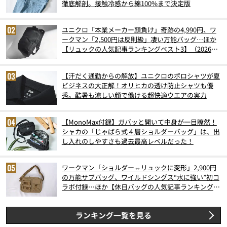
徹底解剖。接触冷感から綿100%まで決定版
ユニクロ「本業メーカー顔負け」奇跡の4,990円、ワ
ークマン「2,500円は反則級」凄い万能バッグ…ほか
【リュックの人気記事ランキングベスト3】（2026年
6月版）
【汗だく通勤からの解放】ユニクロのポロシャツが夏
ビジネスの大正解！オリヒカの透け防止シャツも優
秀。酷暑も涼しい顔で働ける超快適ウエアの実力
【MonoMax付録】ガバッと開いて中身が一目瞭然！
シャカの「じゃばら式４層ショルダーバッグ」は、出
し入れのしやすさも過去最高レベルだった！
ワークマン「ショルダー⇔リュックに変形」2,900円
の万能サブバッグ、ワイルドシングス“水に強い”初コ
ラボ付録…ほか【休日バッグの人気記事ランキングベ
スト3】（2026年6月版）
ランキング一覧を見る