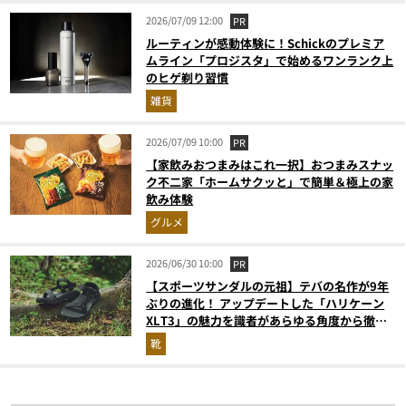
2026/07/09 12:00
PR
ルーティンが感動体験に！Schickのプレミア
ムライン「プロジスタ」で始めるワンランク上
のヒゲ剃り習慣
雑貨
2026/07/09 10:00
PR
【家飲みおつまみはこれ一択】おつまみスナッ
ク不二家「ホームサクッと」で簡単＆極上の家
飲み体験
グルメ
2026/06/30 10:00
PR
【スポーツサンダルの元祖】テバの名作が9年
ぶりの進化！ アップデートした「ハリケーン
XLT3」の魅力を識者があらゆる角度から徹底
解説！
靴