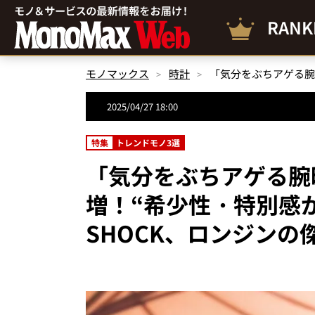
RANK
モノマックス
時計
2025/04/27 18:00
特集
トレンドモノ3選
「気分をぶちアゲる腕
増！“希少性・特別感が
SHOCK、ロンジンの