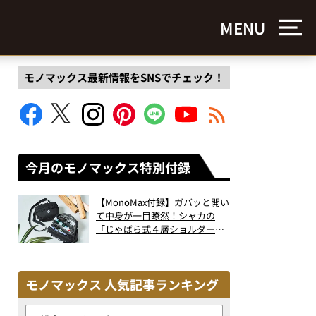
MENU
モノマックス最新情報をSNSでチェック！
今月のモノマックス特別付録
【MonoMax付録】ガバッと開い
て中身が一目瞭然！シャカの
「じゃばら式４層ショルダーバ
ッグ」は、出し入れのしやすさ
も過去最高レベルだった！
モノマックス 人気記事ランキング