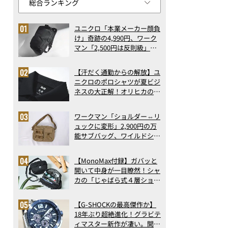
ユニクロ「本業メーカー顔負
け」奇跡の4,990円、ワーク
マン「2,500円は反則級」凄
い万能バッグ…ほか【リュッ
クの人気記事ランキングベス
【汗だく通勤からの解放】ユ
ト3】（2026年6月版）
ニクロのポロシャツが夏ビジ
ネスの大正解！オリヒカの透
け防止シャツも優秀。酷暑も
涼しい顔で働ける超快適ウエ
ワークマン「ショルダー⇔リ
アの実力
ュックに変形」2,900円の万
能サブバッグ、ワイルドシン
グス“水に強い”初コラボ付
録…ほか【休日バッグの人気
【MonoMax付録】ガバッと
記事ランキングベスト3】
開いて中身が一目瞭然！シャ
（2026年6月版）
カの「じゃばら式４層ショル
ダーバッグ」は、出し入れの
しやすさも過去最高レベルだ
【G-SHOCKの最高傑作か】
った！
18年ぶり超絶進化！グラビテ
ィマスター新作が凄い。開発