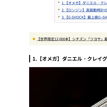
1.【オメガ】ダニエル・ク
2.【ロンジン】高振動時計
3.【G-SHOCK】最上級G
【世界限定12,000本】シチズン「ツヨサ
男心をくすぐる
1.【オメガ】ダニエル・クレイ