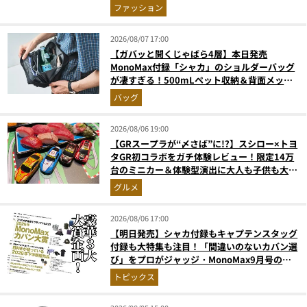
まで決定版
ファッション
2026/08/07 17:00
【ガバッと開くじゃばら4層】本日発売
MonoMax付録「シャカ」のショルダーバッグ
が凄すぎる！500mLペット収納＆背面メッシ
ュでベタつかない
バッグ
2026/08/06 19:00
【GRスープラが“〆さば”に!?】スシロー×トヨ
タGR初コラボをガチ体験レビュー！限定14万
台のミニカー＆体験型演出に大人も子供も大興
奮間違いなし
グルメ
2026/08/06 17:00
【明日発売】シャカ付録もキャプテンスタッグ
付録も大特集も注目！「間違いのないカバン選
び」をプロがジャッジ・MonoMax9月号の目
次を公開
トピックス