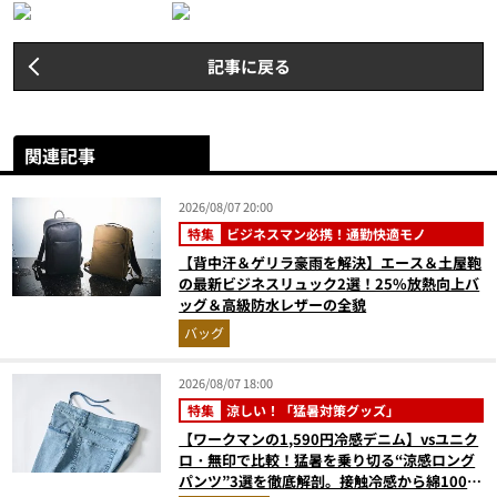
記事に戻る
関連記事
2026/08/07 20:00
特集
ビジネスマン必携！通勤快適モノ
【背中汗＆ゲリラ豪雨を解決】エース＆土屋鞄
の最新ビジネスリュック2選！25%放熱向上バ
ッグ＆高級防水レザーの全貌
バッグ
2026/08/07 18:00
特集
涼しい！「猛暑対策グッズ」
【ワークマンの1,590円冷感デニム】vsユニク
ロ・無印で比較！猛暑を乗り切る“涼感ロング
パンツ”3選を徹底解剖。接触冷感から綿100%