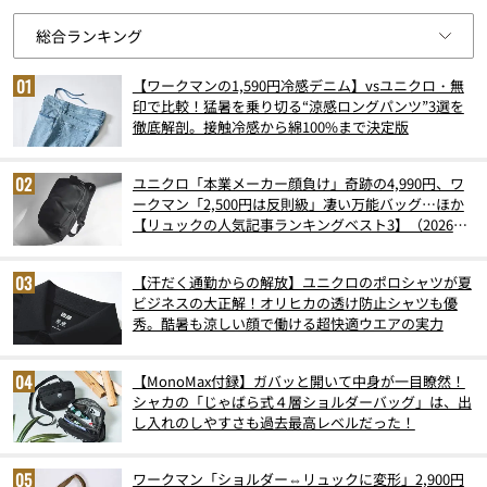
【ワークマンの1,590円冷感デニム】vsユニクロ・無
印で比較！猛暑を乗り切る“涼感ロングパンツ”3選を
徹底解剖。接触冷感から綿100%まで決定版
ユニクロ「本業メーカー顔負け」奇跡の4,990円、ワ
ークマン「2,500円は反則級」凄い万能バッグ…ほか
【リュックの人気記事ランキングベスト3】（2026年
6月版）
【汗だく通勤からの解放】ユニクロのポロシャツが夏
ビジネスの大正解！オリヒカの透け防止シャツも優
秀。酷暑も涼しい顔で働ける超快適ウエアの実力
【MonoMax付録】ガバッと開いて中身が一目瞭然！
シャカの「じゃばら式４層ショルダーバッグ」は、出
し入れのしやすさも過去最高レベルだった！
ワークマン「ショルダー⇔リュックに変形」2,900円