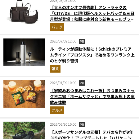
2026/08/05 15:00
【大人のオンオフ最強鞄】アントラックの
「CITY/DS」に現代版ヘルメットバッグ＆三日
月型が登場！秋服に絶対合う新色モールブラウ
ンが傑作
バッグ
2026/07/09 12:00
PR
ルーティンが感動体験に！Schickのプレミア
ムライン「プロジスタ」で始めるワンランク上
のヒゲ剃り習慣
雑貨
2026/07/09 10:00
PR
【家飲みおつまみはこれ一択】おつまみスナッ
ク不二家「ホームサクッと」で簡単＆極上の家
飲み体験
グルメ
2026/06/30 10:00
PR
【スポーツサンダルの元祖】テバの名作が9年
ぶりの進化！ アップデートした「ハリケーン