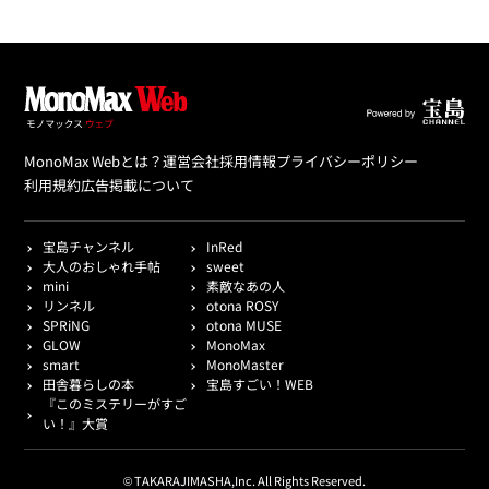
MonoMax Webとは？
運営会社
採用情報
プライバシーポリシー
利用規約
広告掲載について
宝島チャンネル
InRed
大人のおしゃれ手帖
sweet
mini
素敵なあの人
リンネル
otona ROSY
SPRiNG
otona MUSE
GLOW
MonoMax
smart
MonoMaster
田舎暮らしの本
宝島すごい！WEB
『このミステリーがすご
い！』大賞
© TAKARAJIMASHA,Inc. All Rights Reserved.