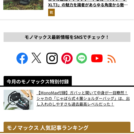
XLT3」の魅力を識者があらゆる角度から徹底
解説！
靴
モノマックス最新情報をSNSでチェック！
今月のモノマックス特別付録
【MonoMax付録】ガバッと開いて中身が一目瞭然！
シャカの「じゃばら式４層ショルダーバッグ」は、出
し入れのしやすさも過去最高レベルだった！
モノマックス 人気記事ランキング