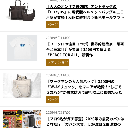
【大人のオンオフ最強鞄】アントラックの
「CITY/DS」に現代版ヘルメットバッグ＆三日
月型が登場！秋服に絶対合う新色モールブラウ
ンが傑作
バッグ
2026/08/04 15:00
【ユニクロの注目コラボ】世界的建築家・隈研
吾と藤本壮介が参戦！1500円で買える
「PEACE FOR ALL」最新作
ファッション
2026/08/03 18:00
【ワークマンの大人気バッグ】3500円の
「3WAYリュック」をマニアが絶賛！“しごで
きカバン”が撥水防汚で評判以上に優秀だった
バッグ
2026/08/03 17:00
【プロ9名がガチ審査】2026年の最高カバンは
どれだ!? 「カバン大賞」ほか注目企画満載の