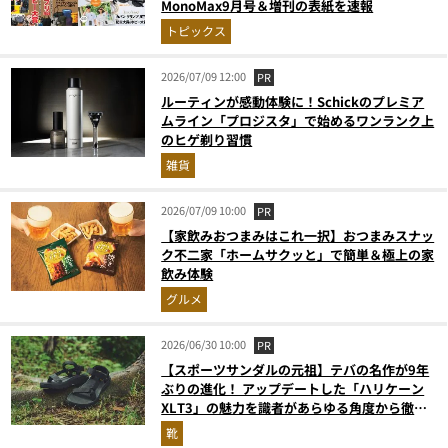
MonoMax9月号＆増刊の表紙を速報
トピックス
2026/07/09 12:00
PR
ルーティンが感動体験に！Schickのプレミア
ムライン「プロジスタ」で始めるワンランク上
のヒゲ剃り習慣
雑貨
2026/07/09 10:00
PR
【家飲みおつまみはこれ一択】おつまみスナッ
ク不二家「ホームサクッと」で簡単＆極上の家
飲み体験
グルメ
2026/06/30 10:00
PR
【スポーツサンダルの元祖】テバの名作が9年
ぶりの進化！ アップデートした「ハリケーン
XLT3」の魅力を識者があらゆる角度から徹底
解説！
靴