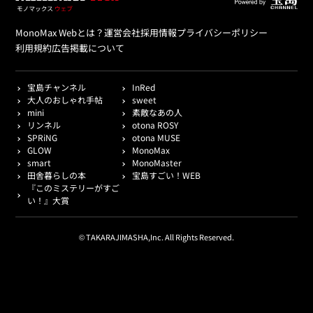
MonoMax Webとは？
運営会社
採用情報
プライバシーポリシー
利用規約
広告掲載について
宝島チャンネル
InRed
大人のおしゃれ手帖
sweet
mini
素敵なあの人
リンネル
otona ROSY
SPRiNG
otona MUSE
GLOW
MonoMax
smart
MonoMaster
田舎暮らしの本
宝島すごい！WEB
『このミステリーがすご
い！』大賞
© TAKARAJIMASHA,Inc. All Rights Reserved.