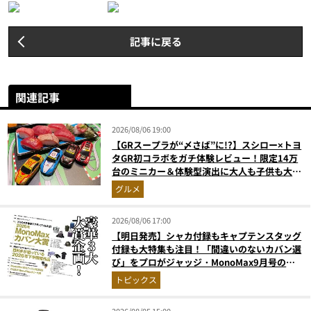
記事に戻る
関連記事
2026/08/06 19:00
【GRスープラが“〆さば”に!?】スシロー×トヨ
タGR初コラボをガチ体験レビュー！限定14万
台のミニカー＆体験型演出に大人も子供も大興
奮間違いなし
グルメ
2026/08/06 17:00
【明日発売】シャカ付録もキャプテンスタッグ
付録も大特集も注目！「間違いのないカバン選
び」をプロがジャッジ・MonoMax9月号の目
次を公開
トピックス
2026/08/05 15:00