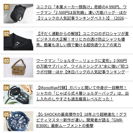
ユニクロ「本業メーカー顔負け」奇跡の4,990円、ワ
ークマン「2,500円は反則級」凄い万能バッグ…ほか
【リュックの人気記事ランキングベスト3】（2026年
6月版）
【汗だく通勤からの解放】ユニクロのポロシャツが夏
ビジネスの大正解！オリヒカの透け防止シャツも優
秀。酷暑も涼しい顔で働ける超快適ウエアの実力
ワークマン「ショルダー⇔リュックに変形」2,900円
の万能サブバッグ、ワイルドシングス“水に強い”初コ
ラボ付録…ほか【休日バッグの人気記事ランキングベ
スト3】（2026年6月版）
【MonoMax付録】ガバッと開いて中身が一目瞭然！
シャカの「じゃばら式４層ショルダーバッグ」は、出
し入れのしやすさも過去最高レベルだった！
【G-SHOCKの最高傑作か】18年ぶり超絶進化！グラ
ビティマスター新作が凄い。開発者が語る「GWR-
B3000」最新ムーブメントの衝撃