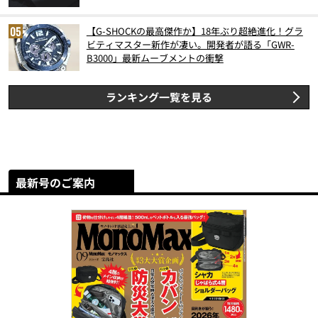
【G-SHOCKの最高傑作か】18年ぶり超絶進化！グラ
ビティマスター新作が凄い。開発者が語る「GWR-
B3000」最新ムーブメントの衝撃
ランキング一覧を見る
最新号のご案内