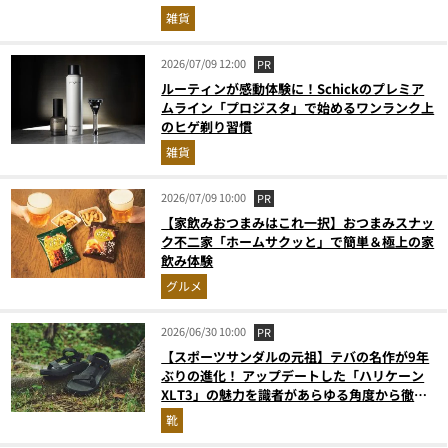
雑貨
2026/07/09 12:00
PR
ルーティンが感動体験に！Schickのプレミア
ムライン「プロジスタ」で始めるワンランク上
のヒゲ剃り習慣
雑貨
2026/07/09 10:00
PR
【家飲みおつまみはこれ一択】おつまみスナッ
ク不二家「ホームサクッと」で簡単＆極上の家
飲み体験
グルメ
2026/06/30 10:00
PR
【スポーツサンダルの元祖】テバの名作が9年
ぶりの進化！ アップデートした「ハリケーン
XLT3」の魅力を識者があらゆる角度から徹底
解説！
靴