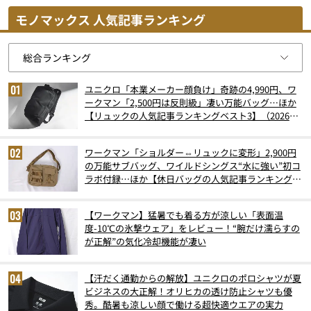
モノマックス 人気記事ランキング
ユニクロ「本業メーカー顔負け」奇跡の4,990円、ワ
ークマン「2,500円は反則級」凄い万能バッグ…ほか
【リュックの人気記事ランキングベスト3】（2026年
6月版）
ワークマン「ショルダー⇔リュックに変形」2,900円
の万能サブバッグ、ワイルドシングス“水に強い”初コ
ラボ付録…ほか【休日バッグの人気記事ランキングベ
スト3】（2026年6月版）
【ワークマン】猛暑でも着る方が涼しい「表面温
度-10℃の氷撃ウェア」をレビュー！“腕だけ濡らすの
が正解”の気化冷却機能が凄い
【汗だく通勤からの解放】ユニクロのポロシャツが夏
ビジネスの大正解！オリヒカの透け防止シャツも優
秀。酷暑も涼しい顔で働ける超快適ウエアの実力