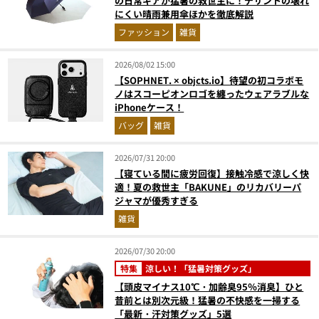
の日常ギアが猛暑の救世主に！デサントの壊れ
にくい晴雨兼用傘ほかを徹底解説
ファッション
雑貨
2026/08/02 15:00
【SOPHNET. × objcts.io】待望の初コラボモ
ノはスコーピオンロゴを纏ったウェアラブルな
iPhoneケース！
バッグ
雑貨
2026/07/31 20:00
【寝ている間に疲労回復】接触冷感で涼しく快
適！夏の救世主「BAKUNE」のリカバリーパ
ジャマが優秀すぎる
雑貨
2026/07/30 20:00
特集
涼しい！「猛暑対策グッズ」
【頭皮マイナス10℃・加齢臭95％消臭】ひと
昔前とは別次元級！猛暑の不快感を一掃する
「最新・汗対策グッズ」5選