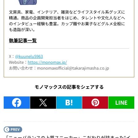
文房具、家電、インテリア、雑貨などライフスタイル系グッズに
精通。商品の企画開発担当者をはじめ、タレントや文化人などへ
のインタビュー経験も豊富。カップ麺やお菓子などグルメ全般に
も造詣が深い。
執筆記事一覧
X：
@kuunelu5963
Website：
https://monomax.jp/
お問い合わせ：monomaxofficial@takarajimasha.co.jp
モノマックスの記事をシェアする
LINE
P
「ニューバランスの上質スニーカー」こだわりが詰まった“イ