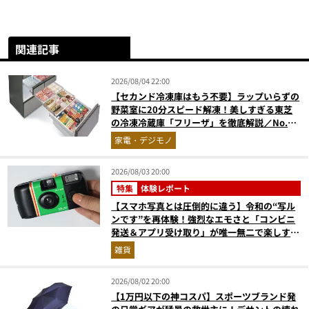
関連記事
2026/08/04 22:00
【セカンド冷凍庫はもう不要】ラップいらずの
野菜室に20分スピード解凍！美しすぎる東芝
の冷凍冷蔵庫「フリーザ」を徹底解説／No.1
モノ雑誌編集長が選ぶ『センスがいい家電』
家電・デジモノ
Vol.10
2026/08/03 20:00
特集
体験レポート
【スマホ写真とは圧倒的に違う】令和の“写ル
ンです”を再体験！強烈なエモさと「コンビニ
発送＆アプリ受け取り」が唯一無二で楽しすぎ
た
雑貨
2026/08/02 20:00
【1万円以下の神コスパ】スポーツブランド発