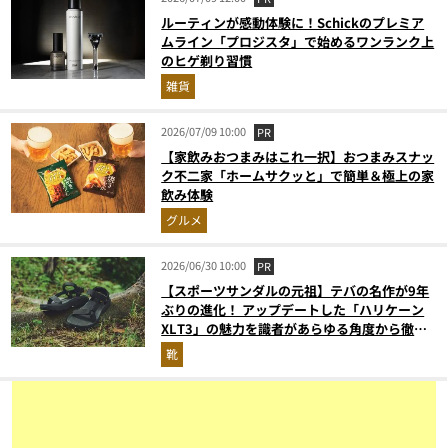
ルーティンが感動体験に！Schickのプレミア
ムライン「プロジスタ」で始めるワンランク上
のヒゲ剃り習慣
雑貨
2026/07/09 10:00
PR
【家飲みおつまみはこれ一択】おつまみスナッ
ク不二家「ホームサクッと」で簡単＆極上の家
飲み体験
グルメ
2026/06/30 10:00
PR
【スポーツサンダルの元祖】テバの名作が9年
ぶりの進化！ アップデートした「ハリケーン
XLT3」の魅力を識者があらゆる角度から徹底
解説！
靴