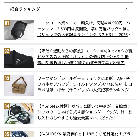
ユニクロ「本業メーカー顔負け」奇跡の4,990円、ワ
ークマン「2,500円は反則級」凄い万能バッグ…ほか
【リュックの人気記事ランキングベスト3】（2026年
6月版）
【汗だく通勤からの解放】ユニクロのポロシャツが夏
ビジネスの大正解！オリヒカの透け防止シャツも優
秀。酷暑も涼しい顔で働ける超快適ウエアの実力
ワークマン「ショルダー⇔リュックに変形」2,900円
の万能サブバッグ、ワイルドシングス“水に強い”初コ
ラボ付録…ほか【休日バッグの人気記事ランキングベ
スト3】（2026年6月版）
【MonoMax付録】ガバッと開いて中身が一目瞭然！
シャカの「じゃばら式４層ショルダーバッグ」は、出
し入れのしやすさも過去最高レベルだった！
【G-SHOCKの最高傑作か】18年ぶり超絶進化！グラ