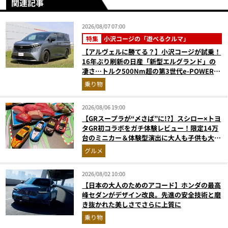
関連記事
2026/08/07 07:00
特集
小沢コージの「遊べるクルマ」
【アルヴェルに勝てる？】小沢コージが試乗！
16年ぶり刷新の日産「新型エルグランド」の
凄さ…トルク500Nm超の第3世代e-POWER＆
和の格調高きデザインを徹底チェック
乗り物
2026/08/06 19:00
【GRスープラが“〆さば”に!?】スシロー×トヨ
タGR初コラボをガチ体験レビュー！限定14万
台のミニカー＆体験型演出に大人も子供も大興
奮間違いなし
グルメ
2026/08/02 10:00
【日本の大人のためのアコード】ホンダの最高
峰セダンがデザイン改良。先進の安全技術と磨
き抜かれた美しさでさらに上質に
乗り物