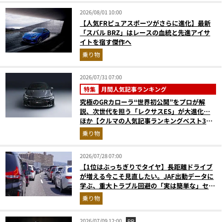
2026/08/01 10:00
【人気FRピュアスポーツがさらに進化】最新
「スバル BRZ」はレースの血統と先進アイサ
イトを宿す傑作へ
乗り物
2026/07/31 07:00
特集
月間人気記事ランキング
究極のGRカローラ“世界初公開”をプロが解
説、次世代を担う「レクサスES」が大進化…
ほか【クルマの人気記事ランキングベスト3】
（2026年6月版）
乗り物
2026/07/28 07:00
【1位はぶっちぎりでタイヤ】長距離ドライブ
が増える今こそ見直したい。JAF出動データに
学ぶ、重大トラブル回避の「実は簡単な」セル
フメンテ術
乗り物
2026/07/09 12:00
PR