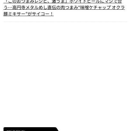
「このおつまみレシピ、激うま」ホワイトビールにマジで合
う…高円寺メタルめし直伝の肉つまみ“味噌ケチャップ オクラ
豚ミキサー”がサイコー！