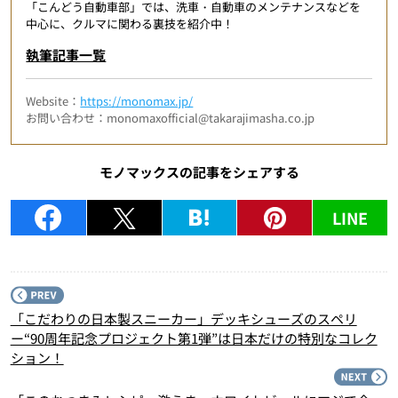
「こんどう自動車部」では、洗車・自動車のメンテナンスなどを
中心に、クルマに関わる裏技を紹介中！
執筆記事一覧
Website：
https://monomax.jp/
お問い合わせ：monomaxofficial@takarajimasha.co.jp
モノマックスの記事をシェアする
LINE
P
「こだわりの日本製スニーカー」デッキシューズのスペリ
ー“90周年記念プロジェクト第1弾”は日本だけの特別なコレク
ション！
N