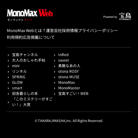
MonoMax Webとは？
運営会社
採用情報
プライバシーポリシー
利用規約
広告掲載について
宝島チャンネル
InRed
大人のおしゃれ手帖
sweet
mini
素敵なあの人
リンネル
otona ROSY
SPRiNG
otona MUSE
GLOW
MonoMax
smart
MonoMaster
田舎暮らしの本
宝島すごい！WEB
『このミステリーがすご
い！』大賞
© TAKARAJIMASHA,Inc. All Rights Reserved.