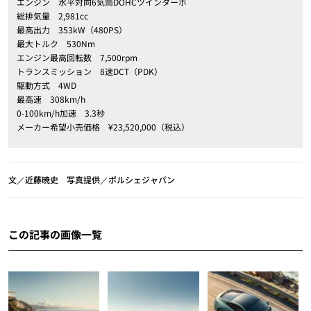
エンジン 水平対向6気筒DOHCツインターボ
総排気量 2,981cc
最高出力 353kW（480PS）
最大トルク 530Nm
エンジン最高回転数 7,500rpm
トランスミッション 8速DCT（PDK）
駆動方式 4WD
最高速 308km/h
0-100km/h加速 3.3秒
メーカー希望小売価格 ¥23,520,000（税込）
文／近藤暁史 写真提供／ポルシェジャパン
この記事の画像一覧