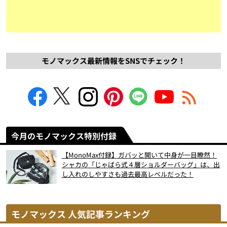
モノマックス最新情報をSNSでチェック！
今月のモノマックス特別付録
【MonoMax付録】ガバッと開いて中身が一目瞭然！
シャカの「じゃばら式４層ショルダーバッグ」は、出
し入れのしやすさも過去最高レベルだった！
モノマックス 人気記事ランキング