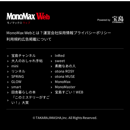
MonoMax Webとは？
運営会社
採用情報
プライバシーポリシー
利用規約
広告掲載について
宝島チャンネル
InRed
大人のおしゃれ手帖
sweet
mini
素敵なあの人
リンネル
otona ROSY
SPRiNG
otona MUSE
GLOW
MonoMax
smart
MonoMaster
田舎暮らしの本
宝島すごい！WEB
『このミステリーがすご
い！』大賞
© TAKARAJIMASHA,Inc. All Rights Reserved.