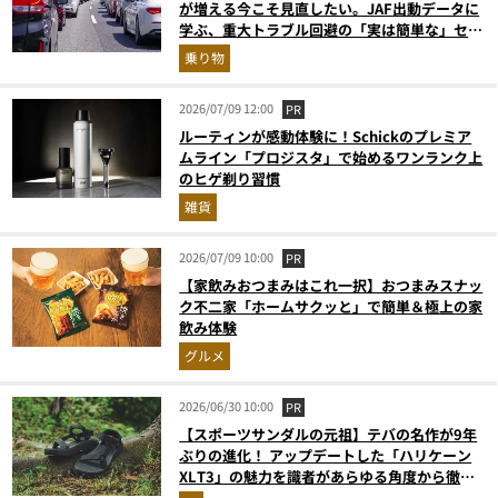
が増える今こそ見直したい。JAF出動データに
学ぶ、重大トラブル回避の「実は簡単な」セル
フメンテ術
乗り物
2026/07/09 12:00
PR
ルーティンが感動体験に！Schickのプレミア
ムライン「プロジスタ」で始めるワンランク上
のヒゲ剃り習慣
雑貨
2026/07/09 10:00
PR
【家飲みおつまみはこれ一択】おつまみスナッ
ク不二家「ホームサクッと」で簡単＆極上の家
飲み体験
グルメ
2026/06/30 10:00
PR
【スポーツサンダルの元祖】テバの名作が9年
ぶりの進化！ アップデートした「ハリケーン
XLT3」の魅力を識者があらゆる角度から徹底
解説！