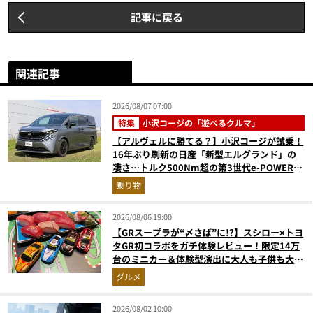
記事に戻る
関連記事
2026/08/07 07:00
特集
小沢コージの「遊べるクルマ」
【アルヴェルに勝てる？】小沢コージが試乗！
16年ぶり刷新の日産「新型エルグランド」の
凄さ…トルク500Nm超の第3世代e-POWER＆
和の格調高きデザインを徹底チェック
乗り物
2026/08/06 19:00
【GRスープラが“〆さば”に!?】スシロー×トヨ
タGR初コラボをガチ体験レビュー！限定14万
台のミニカー＆体験型演出に大人も子供も大興
奮間違いなし
グルメ
2026/08/02 10:00