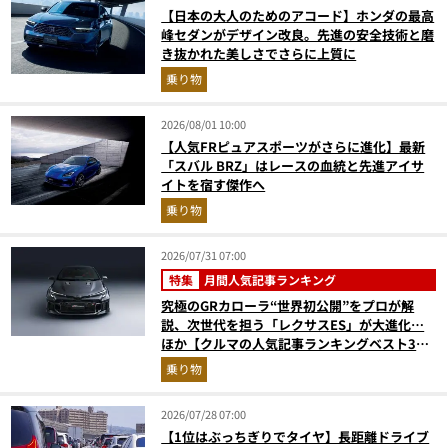
【日本の大人のためのアコード】ホンダの最高
峰セダンがデザイン改良。先進の安全技術と磨
き抜かれた美しさでさらに上質に
乗り物
2026/08/01 10:00
【人気FRピュアスポーツがさらに進化】最新
「スバル BRZ」はレースの血統と先進アイサ
イトを宿す傑作へ
乗り物
2026/07/31 07:00
特集
月間人気記事ランキング
究極のGRカローラ“世界初公開”をプロが解
説、次世代を担う「レクサスES」が大進化…
ほか【クルマの人気記事ランキングベスト3】
（2026年6月版）
乗り物
2026/07/28 07:00
【1位はぶっちぎりでタイヤ】長距離ドライブ