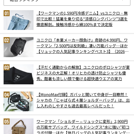
【ワークマンの1,590円冷感デニム】vsユニクロ・無
印で比較！猛暑を乗り切る“涼感ロングパンツ”3選を
徹底解剖。接触冷感から綿100%まで決定版
ユニクロ「本業メーカー顔負け」奇跡の4,990円、ワ
ークマン「2,500円は反則級」凄い万能バッグ…ほか
【リュックの人気記事ランキングベスト3】（2026年
6月版）
【汗だく通勤からの解放】ユニクロのポロシャツが夏
ビジネスの大正解！オリヒカの透け防止シャツも優
秀。酷暑も涼しい顔で働ける超快適ウエアの実力
【MonoMax付録】ガバッと開いて中身が一目瞭然！
シャカの「じゃばら式４層ショルダーバッグ」は、出
し入れのしやすさも過去最高レベルだった！
ワークマン「ショルダー⇔リュックに変形」2,900円
の万能サブバッグ、ワイルドシングス“水に強い”初コ
ラボ付録…ほか【休日バッグの人気記事ランキングベ