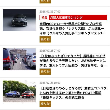
乗り物
2026/07/31 07:00
特集
月間人気記事ランキング
究極のGRカローラ“世界初公開”をプロが解
説、次世代を担う「レクサスES」が大進化…
ほか【クルマの人気記事ランキングベスト3】
（2026年6月版）
乗り物
2026/07/28 07:00
【1位はぶっちぎりでタイヤ】長距離ドライブ
が増える今こそ見直したい。JAF出動データに
学ぶ、重大トラブル回避の「実は簡単な」セル
フメンテ術
乗り物
2026/07/25 10:00
【日産復活ののろしとなるか】激戦区コンパク
トSUVを制するか？第3世代e-POWER搭載
「新型キックス」の全貌に迫る
乗り物