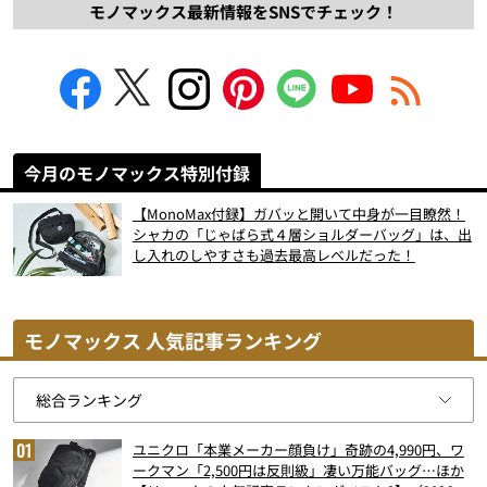
モノマックス最新情報をSNSでチェック！
今月のモノマックス特別付録
【MonoMax付録】ガバッと開いて中身が一目瞭然！
シャカの「じゃばら式４層ショルダーバッグ」は、出
し入れのしやすさも過去最高レベルだった！
モノマックス 人気記事ランキング
ユニクロ「本業メーカー顔負け」奇跡の4,990円、ワ
ークマン「2,500円は反則級」凄い万能バッグ…ほか