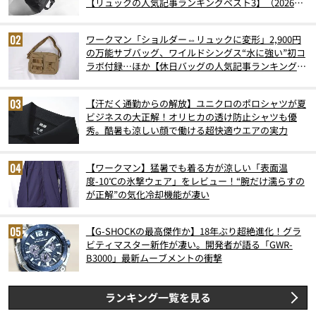
【リュックの人気記事ランキングベスト3】（2026年
6月版）
ワークマン「ショルダー⇔リュックに変形」2,900円
の万能サブバッグ、ワイルドシングス“水に強い”初コ
ラボ付録…ほか【休日バッグの人気記事ランキングベ
スト3】（2026年6月版）
【汗だく通勤からの解放】ユニクロのポロシャツが夏
ビジネスの大正解！オリヒカの透け防止シャツも優
秀。酷暑も涼しい顔で働ける超快適ウエアの実力
【ワークマン】猛暑でも着る方が涼しい「表面温
度-10℃の氷撃ウェア」をレビュー！“腕だけ濡らすの
が正解”の気化冷却機能が凄い
【G-SHOCKの最高傑作か】18年ぶり超絶進化！グラ
ビティマスター新作が凄い。開発者が語る「GWR-
B3000」最新ムーブメントの衝撃
ランキング一覧を見る