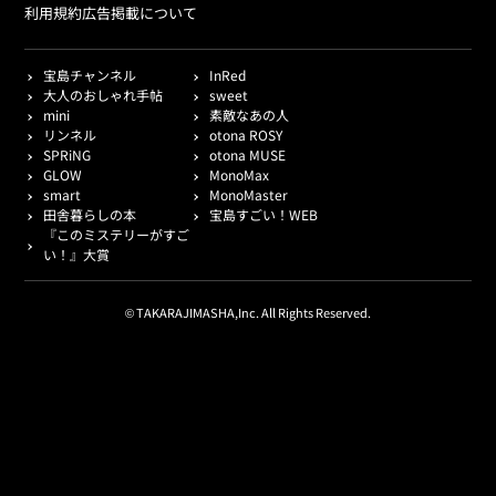
利用規約
広告掲載について
宝島チャンネル
InRed
大人のおしゃれ手帖
sweet
mini
素敵なあの人
リンネル
otona ROSY
SPRiNG
otona MUSE
GLOW
MonoMax
smart
MonoMaster
田舎暮らしの本
宝島すごい！WEB
『このミステリーがすご
い！』大賞
© TAKARAJIMASHA,Inc. All Rights Reserved.