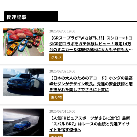
関連記事
2026/08/06 19:00
【GRスープラが“〆さば”に!?】スシロー×トヨ
タGR初コラボをガチ体験レビュー！限定14万
台のミニカー＆体験型演出に大人も子供も大興
奮間違いなし
グルメ
2026/08/02 10:00
【日本の大人のためのアコード】ホンダの最高
峰セダンがデザイン改良。先進の安全技術と磨
き抜かれた美しさでさらに上質に
乗り物
2026/08/01 10:00
【人気FRピュアスポーツがさらに進化】最新
「スバル BRZ」はレースの血統と先進アイサ
イトを宿す傑作へ